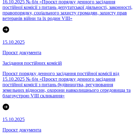
16.10.2025 № б/н «Проєкт порядку денного засідання
постійної комісії з питань депутатської діяльності, законності,
правопорядку, соціального захисту громадян, захисту прав
ветеранів війни та їх родин VІІІ»
15.10.2025
Проєкт документа
Засідання постійних комісій
Проєкт порядку денного засідання постійної комісії від
15.10.2025 № б/н «Проєкт порядку денного засідання
постійної комісії з питань будівництва, регулювання
земельних відносин, охорони навколишнього середовища та
благоустрою VIII скликання»
15.10.2025
Проєкт документа