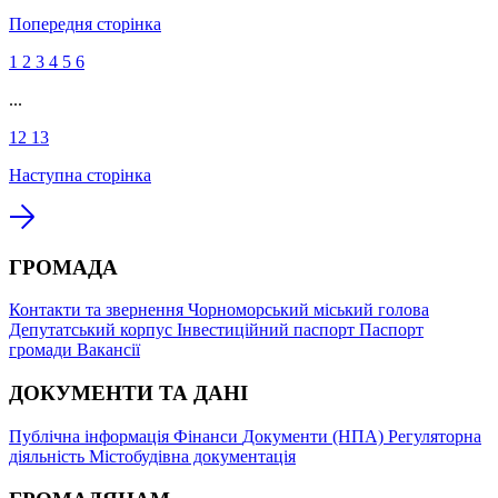
Попередня сторінка
1
2
3
4
5
6
...
12
13
Наступна сторінка
ГРОМАДА
Контакти та звернення
Чорноморський міський голова
Депутатський корпус
Інвестиційний паспорт
Паспорт
громади
Вакансії
ДОКУМЕНТИ ТА ДАНІ
Публічна інформація
Фінанси
Документи (НПА)
Регуляторна
діяльність
Містобудівна документація