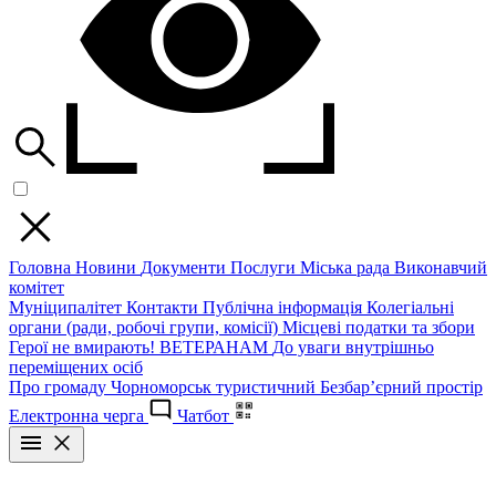
Головна
Новини
Документи
Послуги
Міська рада
Виконавчий
комітет
Муніципалітет
Контакти
Публічна інформація
Колегіальні
органи (ради, робочі групи, комісії)
Місцеві податки та збори
Герої не вмирають!
ВЕТЕРАНАМ
До уваги внутрішньо
переміщених осіб
Про громаду
Чорноморськ туристичний
Безбар’єрний простір
Електронна черга
Чатбот