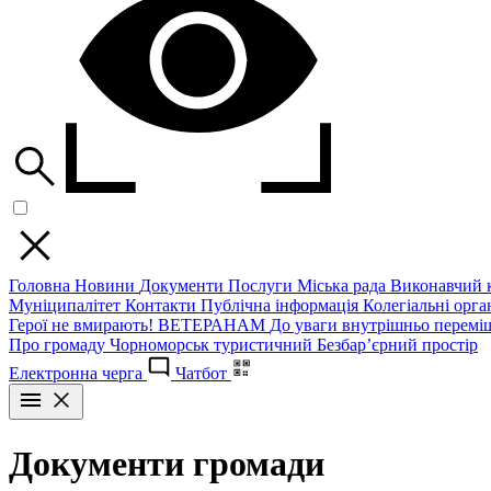
Головна
Новини
Документи
Послуги
Міська рада
Виконавчий к
Муніципалітет
Контакти
Публічна інформація
Колегіальні орган
Герої не вмирають!
ВЕТЕРАНАМ
До уваги внутрішньо перемі
Про громаду
Чорноморськ туристичний
Безбар’єрний простір
Електронна черга
Чатбот
Документи громади