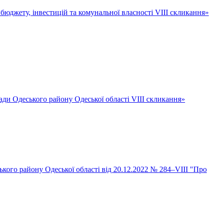
, бюджету, інвестицій та комунальної власності VІІІ скликання»
ради Одеського району Одеської області VIІI скликання»
ького району Одеської області від 20.12.2022 № 284–VІII "Про