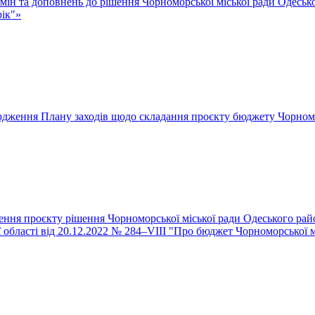
змін та доповнень до рішення Чорноморської міської ради Одеськ
рік"»
рдження Плану заходів щодо складання проєкту бюджету Чорномор
ення проєкту рішення Чорноморської міської ради Одеського райо
області від 20.12.2022 № 284–VІII "Про бюджет Чорноморської мі