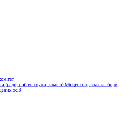
омітет
и (ради, робочі групи, комісії)
Місцеві податки та збори
щених осіб