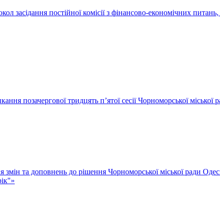
окол засідання постійної комісії з фінансово-економічних питань
ання позачергової тридцять п’ятої сесії Чорноморської міської 
я змін та доповнень до рішення Чорноморської міської ради Одес
рік"»