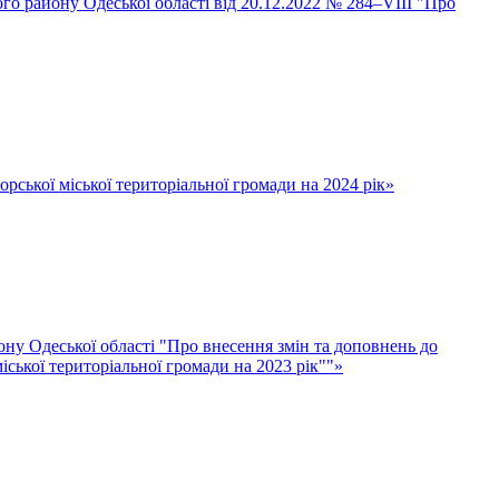
ого району Одеської області від 20.12.2022 № 284–VІII "Про
ської міської територіальної громади на 2024 рік»
ну Одеської області "Про внесення змін та доповнень до
ської територіальної громади на 2023 рік""»