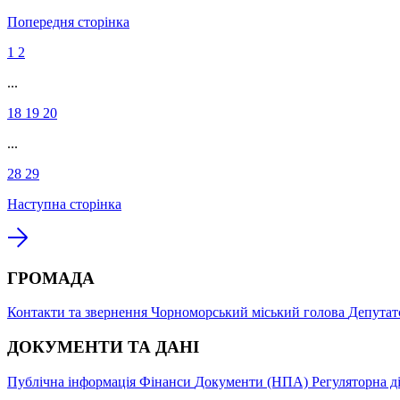
Попередня сторінка
1
2
...
18
19
20
...
28
29
Наступна сторінка
ГРОМАДА
Контакти та звернення
Чорноморський міський голова
Депутат
ДОКУМЕНТИ ТА ДАНІ
Публічна інформація
Фінанси
Документи (НПА)
Регуляторна д