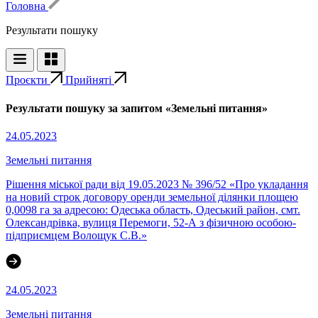
Головна
Результати пошуку
Проєкти
Прийняті
Результати пошуку за запитом «Земельні питання»
24.05.2023
Земельні питання
Рішення міської ради від 19.05.2023 № 396/52 «Про укладання
на новий строк договору оренди земельної ділянки площею
0,0098 га за адресою: Одеська область, Одеський район, смт.
Олександрівка, вулиця Перемоги, 52-А з фізичною особою-
підприємцем Волощук С.В.»
24.05.2023
Земельні питання