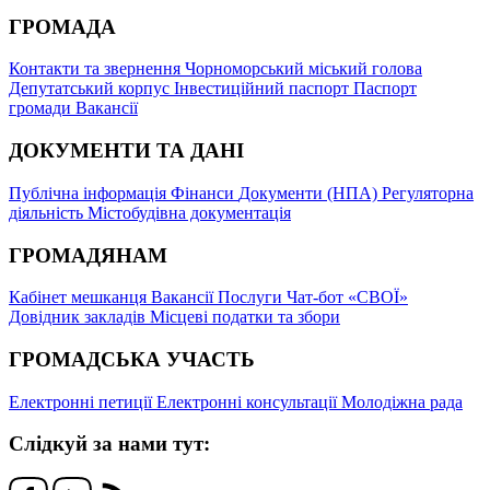
ГРОМАДА
Контакти та звернення
Чорноморський міський голова
Депутатський корпус
Інвестиційний паспорт
Паспорт
громади
Вакансії
ДОКУМЕНТИ ТА ДАНІ
Публічна інформація
Фінанси
Документи (НПА)
Регуляторна
діяльність
Містобудівна документація
ГРОМАДЯНАМ
Кабінет мешканця
Вакансії
Послуги
Чат-бот «СВОЇ»
Довідник закладів
Місцеві податки та збори
ГРОМАДСЬКА УЧАСТЬ
Електронні петиції
Електронні консультації
Молодіжна рада
Слідкуй за нами тут: