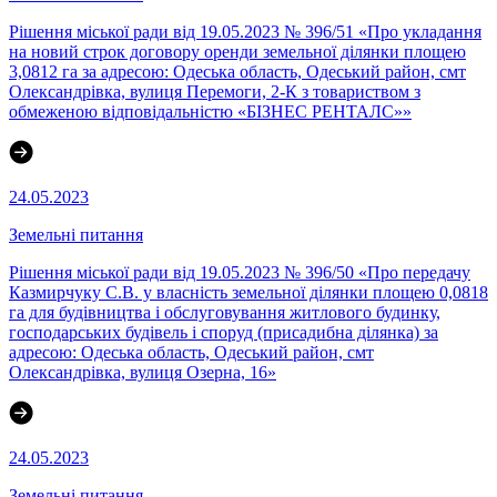
Рішення міської ради від 19.05.2023 № 396/51 «Про укладання
на новий строк договору оренди земельної ділянки площею
3,0812 га за адресою: Одеська область, Одеський район, смт
Олександрівка, вулиця Перемоги, 2-К з товариством з
обмеженою відповідальністю «БІЗНЕС РЕНТАЛС»»
24.05.2023
Земельні питання
Рішення міської ради від 19.05.2023 № 396/50 «Про передачу
Казмирчуку С.В. у власність земельної ділянки площею 0,0818
га для будівництва і обслуговування житлового будинку,
господарських будівель і споруд (присадибна ділянка) за
адресою: Одеська область, Одеський район, смт
Олександрівка, вулиця Озерна, 16»
24.05.2023
Земельні питання