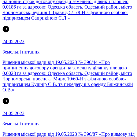
на новий строк договору оренди земельної ділянки площею
0,0186 га за адресою: Одеська область, Одеський район, місто
Чорноморськ, вулиця 1 Травня, 5/178-Н з фізичною особою-
підприємцем Саприкіною С.Л.»
24.05.2023
Земельні питання
Рішення міської ради від 19.05.2023 № 396/44 «Про
припинення договору оренди на земельну ділянку площею
0,0028 га за адресою: Одеська область, Одеський район, місто
Чорноморськ, проспект Миру, 10/60-Н з фізичною особою-
підприємцем Кушнір С.В. та передачу її в оренду Бліжинській
О.В.»
24.05.2023
Земельні питання
Рішення міської ради від 19.05.2023 № 396/87 «Про відмову від