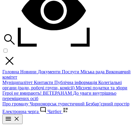
Головна
Новини
Документи
Послуги
Міська рада
Виконавчий
комітет
Муніципалітет
Контакти
Публічна інформація
Колегіальні
органи (ради, робочі групи, комісії)
Місцеві податки та збори
Герої не вмирають!
ВЕТЕРАНАМ
До уваги внутрішньо
переміщених осіб
Про громаду
Чорноморськ туристичний
Безбар’єрний простір
Електронна черга
Чатбот