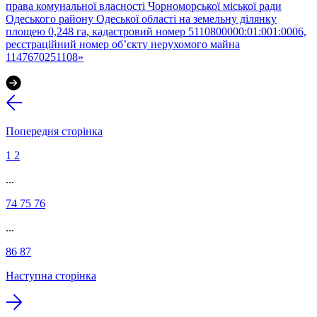
права комунальної власності Чорноморської міської ради
Одеського району Одеської області на земельну ділянку
площею 0,248 га, кадастровий номер 5110800000:01:001:0006,
реєстраційний номер об’єкту нерухомого майна
1147670251108»
Попередня сторінка
1
2
...
74
75
76
...
86
87
Наступна сторінка