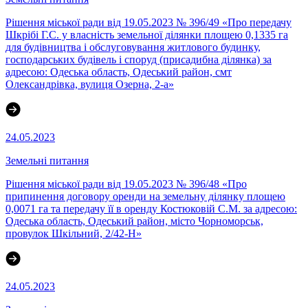
Рішення міської ради від 19.05.2023 № 396/49 «Про передачу
Шкрібі Г.С. у власність земельної ділянки площею 0,1335 га
для будівництва і обслуговування житлового будинку,
господарських будівель і споруд (присадибна ділянка) за
адресою: Одеська область, Одеський район, смт
Олександрівка, вулиця Озерна, 2-а»
24.05.2023
Земельні питання
Рішення міської ради від 19.05.2023 № 396/48 «Про
припинення договору оренди на земельну ділянку площею
0,0071 га та передачу її в оренду Костюковій С.М. за адресою:
Одеська область, Одеський район, місто Чорноморськ,
провулок Шкільний, 2/42-Н»
24.05.2023