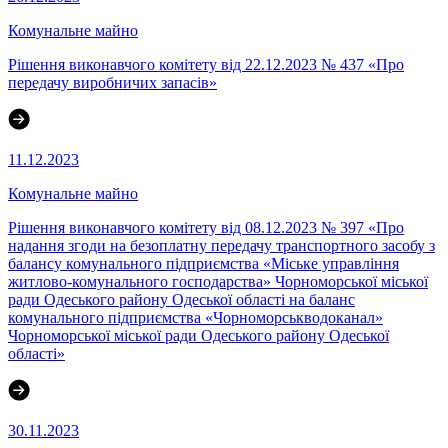
Комунальне майно
Рішення виконавчого комітету від 22.12.2023 № 437 «Про
передачу виробничих запасів»
11.12.2023
Комунальне майно
Рішення виконавчого комітету від 08.12.2023 № 397 «Про
надання згоди на безоплатну передачу транспортного засобу з
балансу комунального підприємства «Міське управління
житлово-комунального господарства» Чорноморської міської
ради Одеського району Одеської області на баланс
комунального підприємства «Чорноморськводоканал»
Чорноморської міської ради Одеського району Одеської
області»
30.11.2023