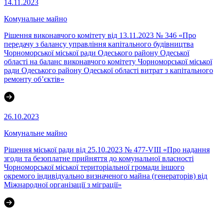
14.11.2023
Комунальне майно
Рішення виконавчого комітету від 13.11.2023 № 346 «Про
передачу з балансу управління капітального будівництва
Чорноморської міської ради Одеського району Одеської
області на баланс виконавчого комітету Чорноморської міської
ради Одеського району Одеської області витрат з капітального
ремонту об’єктів»
26.10.2023
Комунальне майно
Рішення міської ради від 25.10.2023 № 477-VIII «Про надання
згоди та безоплатне прийняття до комунальної власності
Чорноморської міської територіальної громади іншого
окремого індивідуально визначеного майна (генераторів) від
Міжнародної організації з міграції»