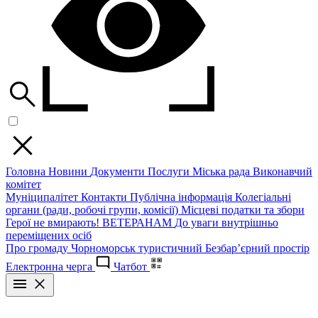
Головна
Новини
Документи
Послуги
Міська рада
Виконавчий
комітет
Муніципалітет
Контакти
Публічна інформація
Колегіальні
органи (ради, робочі групи, комісії)
Місцеві податки та збори
Герої не вмирають!
ВЕТЕРАНАМ
До уваги внутрішньо
переміщених осіб
Про громаду
Чорноморськ туристичний
Безбар’єрний простір
Електронна черга
Чатбот