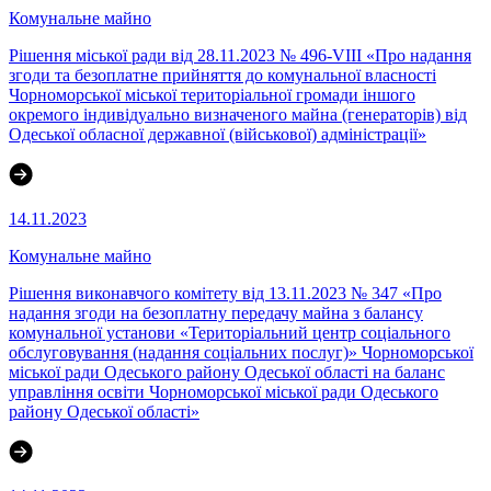
Комунальне майно
Рішення міської ради від 28.11.2023 № 496-VIII «Про надання
згоди та безоплатне прийняття до комунальної власності
Чорноморської міської територіальної громади іншого
окремого індивідуально визначеного майна (генераторів) від
Одеської обласної державної (військової) адміністрації»
14.11.2023
Комунальне майно
Рішення виконавчого комітету від 13.11.2023 № 347 «Про
надання згоди на безоплатну передачу майна з балансу
комунальної установи «Територіальний центр соціального
обслуговування (надання соціальних послуг)» Чорноморської
міської ради Одеського району Одеської області на баланс
управління освіти Чорноморської міської ради Одеського
району Одеської області»