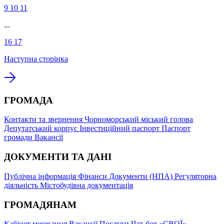
9
10
11
...
16
17
Наступна сторінка
ГРОМАДА
Контакти та звернення
Чорноморський міський голова
Депутатський корпус
Інвестиційний паспорт
Паспорт
громади
Вакансії
ДОКУМЕНТИ ТА ДАНІ
Публічна інформація
Фінанси
Документи (НПА)
Регуляторна
діяльність
Містобудівна документація
ГРОМАДЯНАМ
Кабінет мешканця
Вакансії
Послуги
Чат-бот «СВОЇ»