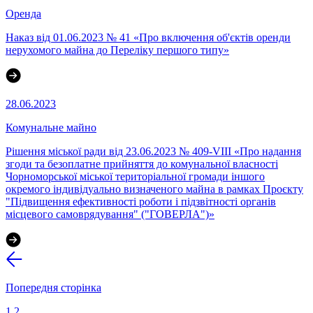
Оренда
Наказ від 01.06.2023 № 41 «Про включення об'єктів оренди
нерухомого майна до Переліку першого типу»
28.06.2023
Комунальне майно
Рішення міської ради від 23.06.2023 № 409-VIII «Про надання
згоди та безоплатне прийняття до комунальної власності
Чорноморської міської територіальної громади іншого
окремого індивідуально визначеного майна в рамках Проєкту
"Підвищення ефективності роботи і підзвітності органів
місцевого самоврядування" ("ГОВЕРЛА")»
Попередня сторінка
1
2