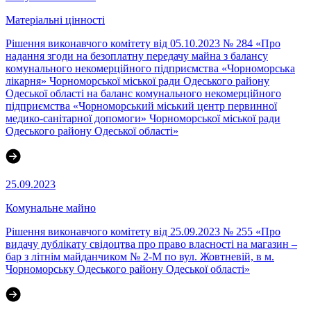
Матеріальні цінності
Рішення виконавчого комітету від 05.10.2023 № 284 «Про
надання згоди на безоплатну передачу майна з балансу
комунального некомерційного підприємства «Чорноморська
лікарня» Чорноморської міської ради Одеського району
Одеської області на баланс комунального некомерційного
підприємства «Чорноморський міський центр первинної
медико-санітарної допомоги» Чорноморської міської ради
Одеського району Одеської області»
25.09.2023
Комунальне майно
Рішення виконавчого комітету від 25.09.2023 № 255 «Про
видачу дублікату свідоцтва про право власності на магазин –
бар з літнім майданчиком № 2-М по вул. Жовтневій, в м.
Чорноморську Одеського району Одеської області»