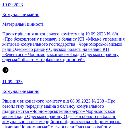
19.09.2023
Комунальне майно
Матеріальні цінності
Проєкт рішення виконавчого комітету від 19.09.2023 № б/н
«Про безкоштовну передачу з балансу КП «Міське управління
житлово-комунального господарства» Чорноморської міської
ради Одеського району Одеської області на баланс КП
«Зеленгосп» Чорноморської міської ради Одеського району
Одеської області матеріальних цінностей»
11.09.2023
Комунальне майно
Рішення виконавчого комітету від 08.09.2023 № 238 «Про
безоплатну передачу майна з балансу комунального
підприємства «Чорноморськтеплоенерго» Чорноморської
міської ради Одеського району Одеської області на баланс
комунального некомерційного підприємства «Чорноморська
лікарня» Чорноморської міської ради Одеського району