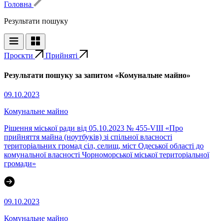
Головна
Результати пошуку
Проєкти
Прийняті
Результати пошуку за запитом «Комунальне майно»
09.10.2023
Комунальне майно
Рішення міської ради від 05.10.2023 № 455-VIII «Про
прийняття майна (ноутбуків) зі спільної власності
територіальних громад сіл, селищ, міст Одеської області до
комунальної власності Чорноморської міської територіальної
громади»
09.10.2023
Комунальне майно