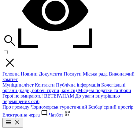
Головна
Новини
Документи
Послуги
Міська рада
Виконавчий
комітет
Муніципалітет
Контакти
Публічна інформація
Колегіальні
органи (ради, робочі групи, комісії)
Місцеві податки та збори
Герої не вмирають!
ВЕТЕРАНАМ
До уваги внутрішньо
переміщених осіб
Про громаду
Чорноморськ туристичний
Безбар’єрний простір
Електронна черга
Чатбот