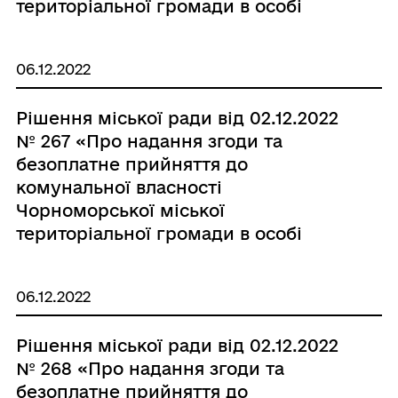
територіальної громади в особі
Чорноморської міської ради
Одеського району Одеської області
06.12.2022
майна в рамках Проєкту
"Підвищення ефективності роботи і
Рішення міської ради від 02.12.2022
підзвітності органів місцевого
№ 267 «Про надання згоди та
самоврядування" ("ГОВЕРЛА")»
безоплатне прийняття до
комунальної власності
Чорноморської міської
територіальної громади в особі
Чорноморської міської ради
Одеського району Одеської області
06.12.2022
майна в рамках Проєкту
"Підвищення ефективності роботи і
Рішення міської ради від 02.12.2022
підзвітності органів місцевого
№ 268 «Про надання згоди та
самоврядування" ("ГОВЕРЛА")»
безоплатне прийняття до