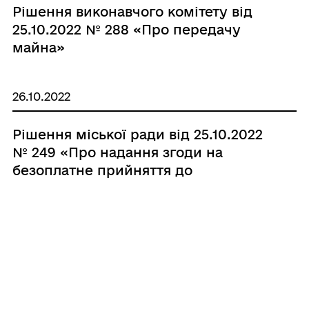
Рішення виконавчого комітету від
25.10.2022 № 288 «Про передачу
майна»
26.10.2022
Рішення міської ради від 25.10.2022
№ 249 «Про надання згоди на
безоплатне прийняття до
комунальної власності
Чорноморської міської
територіальної громади в особі
Чорноморської міської ради
Одеського району Одеської області
26.10.2022
майна в рамках Проєкту
"Підвищення ефективності роботи і