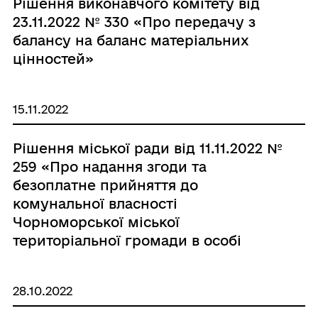
Рішення виконавчого комітету від
23.11.2022 № 330 «Про передачу з
балансу на баланс матеріальних
цінностей»
15.11.2022
Рішення міської ради від 11.11.2022 №
259 «Про надання згоди та
безоплатне прийняття до
комунальної власності
Чорноморської міської
територіальної громади в особі
Чорноморської міської ради
Одеського району Одеської області
28.10.2022
майна в рамках Меморандуму про
взаєморозуміння з Oxfam GB»