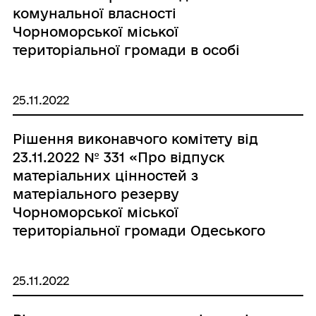
комунальної власності
Чорноморської міської
територіальної громади в особі
Чорноморської міської ради
Одеського району Одеської області
25.11.2022
майна в рамках Меморандуму про
взаєморозуміння з компанією
Рішення виконавчого комітету від
Xylem»
23.11.2022 № 331 «Про відпуск
матеріальних цінностей з
матеріального резерву
Чорноморської міської
територіальної громади Одеського
району Одеської області»
25.11.2022