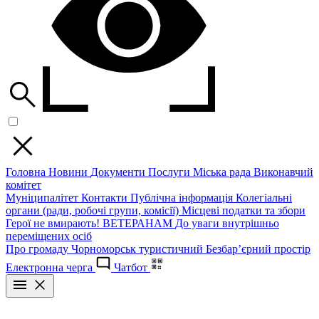
Головна
Новини
Документи
Послуги
Міська рада
Виконавчий
комітет
Муніципалітет
Контакти
Публічна інформація
Колегіальні
органи (ради, робочі групи, комісії)
Місцеві податки та збори
Герої не вмирають!
ВЕТЕРАНАМ
До уваги внутрішньо
переміщених осіб
Про громаду
Чорноморськ туристичний
Безбар’єрний простір
Електронна черга
Чатбот