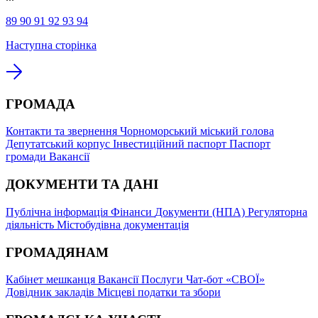
89
90
91
92
93
94
Наступна сторінка
ГРОМАДА
Контакти та звернення
Чорноморський міський голова
Депутатський корпус
Інвестиційний паспорт
Паспорт
громади
Вакансії
ДОКУМЕНТИ ТА ДАНІ
Публічна інформація
Фінанси
Документи (НПА)
Регуляторна
діяльність
Містобудівна документація
ГРОМАДЯНАМ
Кабінет мешканця
Вакансії
Послуги
Чат-бот «СВОЇ»
Довідник закладів
Місцеві податки та збори