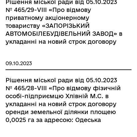
Рішення міської ради від 05.10.2023
№ 465/29-VIII «Про відмову
приватному акціонерному
товариству «ЗАПОРІЗЬКИЙ
АВТОМОБІЛЕБУДІВЕЛЬНИЙ ЗАВОД» в
укладанні на новий строк договору
оренди земельної ділянки площею
0,2730 га за адресою: Одеська
09.10.2023
область, Одеський район, місто
Чорноморськ, вулиця Промислова,
Рішення міської ради від 05.10.2023
1»
№ 465/28-VIII «Про відмову фізичній
особі-підприємцю Хлівній М.С. в
укладанні на новий строк договору
оренди земельної ділянки площею
0,0025 га за адресою: Одеська
область, Одеський район, місто
Чорноморськ, вулиця