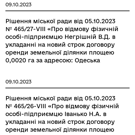
09.10.2023
Олександрійська, 18/105-Н»
Рішення міської ради від 05.10.2023
№ 465/27-VIII «Про відмову фізичній
особі-підприємцю Негрішній В.Д. в
укладанні на новий строк договору
оренди земельної ділянки площею
0,0020 га за адресою: Одеська
область, Одеський район, місто
Чорноморськ, вулиця Парусна, 7-Д»
09.10.2023
Рішення міської ради від 05.10.2023
№ 465/26-VIII «Про відмову фізичній
особі-підприємцю Іванько Н.А. в
укладанні на новий строк договору
оренди земельної ділянки площею