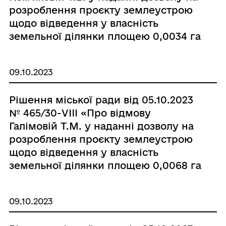
розроблення проєкту землеустрою
щодо відведення у власність
земельної ділянки площею 0,0034 га
під існуючою будівлею гаражу за
адресою: Одеська область, Одеський
09.10.2023
район, місто Чорноморськ, вулиця
Паркова, 22-Г/3»
Рішення міської ради від 05.10.2023
№ 465/30-VIII «Про відмову
Галімовій Т.М. у наданні дозволу на
розроблення проєкту землеустрою
щодо відведення у власність
земельної ділянки площею 0,0068 га
під існуючою будівлею гаражу за
адресою: Одеська область, Одеський
09.10.2023
район, місто Чорноморськ, вулиця
Паркова, 22-Г/1»