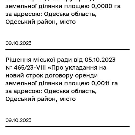
земельної ділянки площею 0,0080 га
за адресою: Одеська область,
Одеський район, місто
Чорноморськ, вулиця
Олександрійська, 12-С з Параскєвою
09.10.2023
В.М.»
Рішення міської ради від 05.10.2023
№ 465/23-VIII «Про укладання на
новий строк договору оренди
земельної ділянки площею 0,0011 га
за адресою: Одеська область,
Одеський район, місто
Чорноморськ, проспект Миру, 27-В/4
з фізичною особою-підприємцем
09.10.2023
Крантовим С.А.»