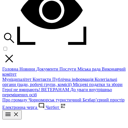
Головна
Новини
Документи
Послуги
Міська рада
Виконавчий
комітет
Муніципалітет
Контакти
Публічна інформація
Колегіальні
органи (ради, робочі групи, комісії)
Місцеві податки та збори
Герої не вмирають!
ВЕТЕРАНАМ
До уваги внутрішньо
переміщених осіб
Про громаду
Чорноморськ туристичний
Безбар’єрний простір
Електронна черга
Чатбот