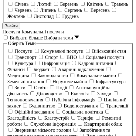
Січень
Лютий
Березень
Квітень
Травень
Червень
Липень
Серпень
Вересень
Жовтень
Листопад
Грудень
Знайти
Послуги
Комунальні послуги
Вибрати більше
Вибрати теми
Оберіть Теми
Послуги
Комунальні послуги
Військовий стан
Транспорт
Спорт
ВПО
Соціальні послуги
Культура
Цифровізація
Кадрові питання
Фінанси
Бюджет
Аварійні відключення
Медицина
Законодавство
Комунальне майно
Земельні питання
Нерухоме майно
Інфрастуктура
Звіти
Освіта
Події
Антикорупційна
діяльність
Діловодство
Екологія
Заходи
Теплопостачання
Публічна інформація
Цивільний
захист
Будівництво
Водопостачання
Трансляції
Офіційні засідання
Соціальна політика
Благодійність
Благоустрій
Тарифи
Ремонтні
роботи
Службова інформація
Квартирний облік
Звернення міського голови
Запобігання та