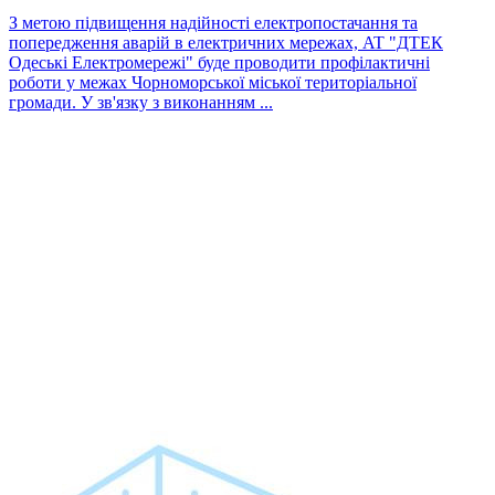
З метою підвищення надійності електропостачання та
попередження аварій в електричних мережах, AT "ДТЕК
Одеські Електромережі" буде проводити профілактичні
роботи у межах Чорноморської міської територіальної
громади. У зв'язку з виконанням ...