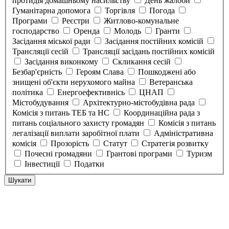
протидія домашньому насильству
День жалоби
Гуманітарна допомога
Торгівля
Погода
Програми
Реєстри
Житлово-комунальне
господарство
Оренда
Молодь
Гранти
Засідання міської ради
Засідання постійних комісій
Трансляції сесій
Трансляції засідань постійних комісій
Засідання виконкому
Скликання сесій
Безбар'єрність
Героям Слава
Пошкоджені або
знищені об'єкти нерухомого майна
Ветеранська
політика
Енергоефективнісь
ЦНАП
Містобудування
Архітектурно-містобудівна рада
Комісія з питань ТЕБ та НС
Координаційна рада з
питань соціального захисту громадян
Комісія з питань
легалізації виплати заробітної плати
Адміністративна
комісія
Прозорість
Статут
Стратегія розвитку
Почесні громадяни
Грантові програми
Туризм
Інвестиції
Податки
Шукати