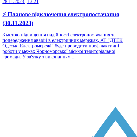
28.11.2023 | 13:21
⚡ Планове відключення електропостачання
(30.11.2023)
З метою підвищення надійності електропостачання та
попередження аварій в електричних мережах, AT "ДТЕК
Одеські Електромережі" буде проводити профілактичні
роботи у межах Чорноморської міської територіальної
громади. У зв'язку з виконанням ...