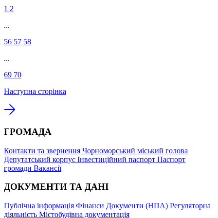
1
2
...
56
57
58
...
69
70
Наступна сторінка
ГРОМАДА
Контакти та звернення
Чорноморський міський голова
Депутатський корпус
Інвестиційний паспорт
Паспорт
громади
Вакансії
ДОКУМЕНТИ ТА ДАНІ
Публічна інформація
Фінанси
Документи (НПА)
Регуляторна
діяльність
Містобудівна документація