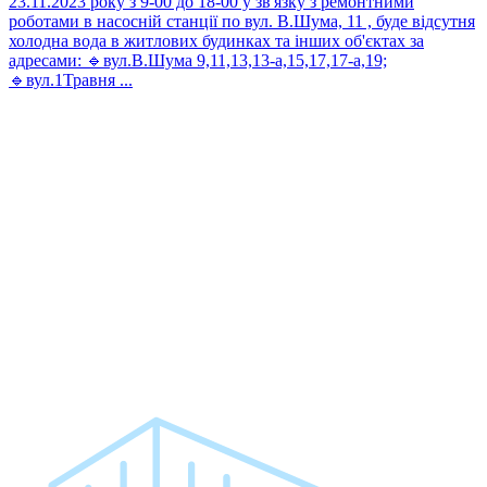
23.11.2023 року з 9-00 до 18-00 у зв'язку з ремонтними
роботами в насосній станції по вул. В.Шума, 11 , буде відсутня
холодна вода в житлових будинках та інших об'єктах за
адресами: 🔹вул.В.Шума 9,11,13,13-а,15,17,17-а,19;
🔹вул.1Травня ...