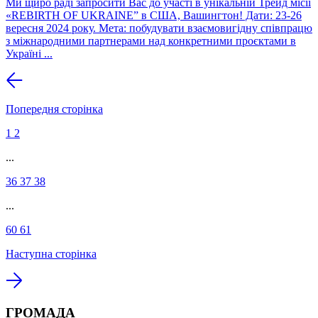
Ми щиро раді запросити Вас до участі в унікальній Трейд місії
«REBIRTH OF UKRAINE” в США, Вашингтон! Дати: 23-26
вересня 2024 року. Мета: побудувати взаємовигідну співпрацю
з міжнародними партнерами над конкретними проєктами в
Україні ...
Попередня сторінка
1
2
...
36
37
38
...
60
61
Наступна сторінка
ГРОМАДА