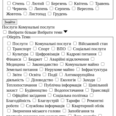
Січень
Лютий
Березень
Квітень
Травень
Червень
Липень
Серпень
Вересень
Жовтень
Листопад
Грудень
Знайти
Послуги
Комунальні послуги
Вибрати більше
Вибрати теми
Оберіть Теми
Послуги
Комунальні послуги
Військовий стан
Транспорт
Спорт
ВПО
Соціальні послуги
Культура
Цифровізація
Кадрові питання
Фінанси
Бюджет
Аварійні відключення
Медицина
Законодавство
Комунальне майно
Земельні питання
Нерухоме майно
Інфрастуктура
Звіти
Освіта
Події
Антикорупційна
діяльність
Діловодство
Екологія
Заходи
Теплопостачання
Публічна інформація
Цивільний
захист
Будівництво
Водопостачання
Трансляції
Офіційні засідання
Соціальна політика
Благодійність
Благоустрій
Тарифи
Ремонтні
роботи
Службова інформація
Квартирний облік
Звернення міського голови
Запобігання та