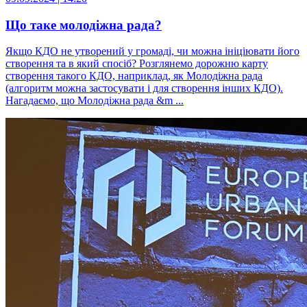
Що таке молодіжна рада?
Якщо КДО не утворений у громаді, чи можна ініціювати його
створення та в який спосіб? Розглянемо дорожню карту
створення такого КДО, наприклад, як Молодіжна рада
(алгоритм можна застосувати і для створення інших КДО).
Нагадаємо, що Молодіжна рада &m ...