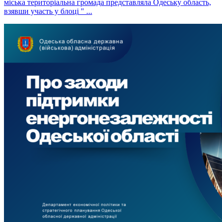
міська територіальна громада представляла Одеську область,
взявши участь у блоці " ...