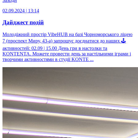
Заходи
02.09.2024 | 13:14
Дайджест подій
Молодіжний простір VibeHUB на базі Чорноморського ліцею
7 (проспект Миру, 43-а) запрошує доєднатися до наших 🕹
активностей: 02.09 | 15.00 День гри в настолки та
KONTENTA. Можете провести день за настільними іграми і
творчими активностями в студії KONTE ...