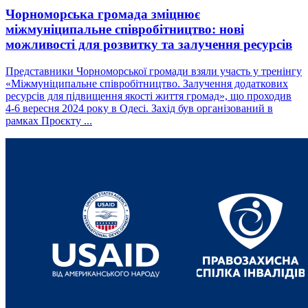
Чорноморська громада зміцнює
міжмуніципальне співробітництво: нові
можливості для розвитку та залучення ресурсів
Представники Чорноморської громади взяли участь у тренінгу
«Міжмуніципальне співробітництво. Залучення додаткових
ресурсів для підвищення якості життя громад», що проходив
4-6 вересня 2024 року в Одесі. Захід був організований в
рамках Проєкту ...