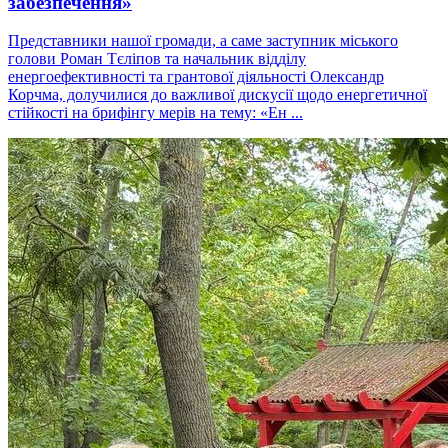
забезпечення»
Представники нашої громади, а саме заступник міського
голови Роман Тєліпов та начальник відділу
енергоефективності та грантової діяльності Олександр
Корчма, долучилися до важливої ​​дискусії щодо енергетичної
стійкості на брифінгу мерів на тему: «Ен ...