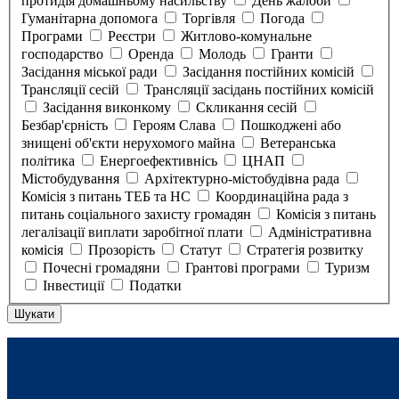
протидія домашньому насильству
День жалоби
Гуманітарна допомога
Торгівля
Погода
Програми
Реєстри
Житлово-комунальне
господарство
Оренда
Молодь
Гранти
Засідання міської ради
Засідання постійних комісій
Трансляції сесій
Трансляції засідань постійних комісій
Засідання виконкому
Скликання сесій
Безбар'єрність
Героям Слава
Пошкоджені або
знищені об'єкти нерухомого майна
Ветеранська
політика
Енергоефективнісь
ЦНАП
Містобудування
Архітектурно-містобудівна рада
Комісія з питань ТЕБ та НС
Координаційна рада з
питань соціального захисту громадян
Комісія з питань
легалізації виплати заробітної плати
Адміністративна
комісія
Прозорість
Статут
Стратегія розвитку
Почесні громадяни
Грантові програми
Туризм
Інвестиції
Податки
Шукати