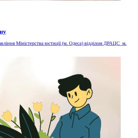
ану
авління Міністерства юстиції (м. Одеса) відділом ДРАЦС м.