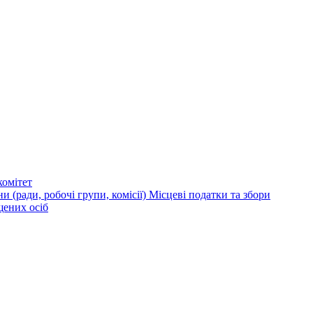
омітет
и (ради, робочі групи, комісії)
Місцеві податки та збори
щених осіб