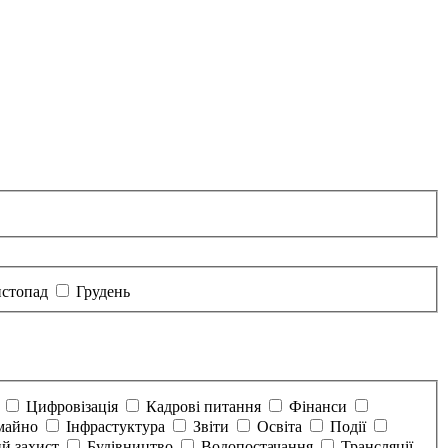
стопад
Грудень
а
Цифровізація
Кадрові питання
Фінанси
майно
Інфрастуктура
Звіти
Освіта
Події
й захист
Будівництво
Водопостачання
Трансляції