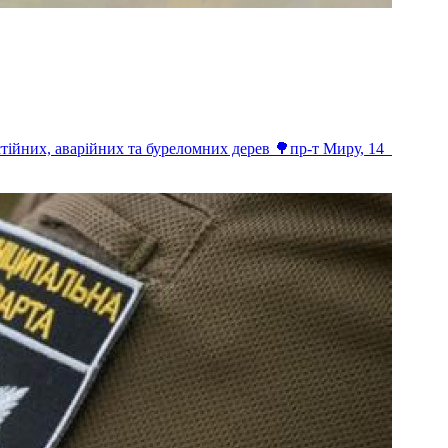
тійних, аварійних та буреломних дерев 🌳пр-т Миру, 14