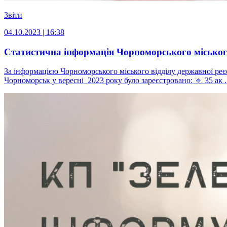
Звіти
04.10.2023 | 16:38
Статистична інформація Чорноморського міського 
За інформацією Чорноморського міського відділу державної реє
Чорноморськ у вересні 2023 року було зареєстровано: 🔹 35 ак .