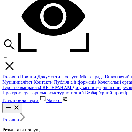
Головна
Новини
Документи
Послуги
Міська рада
Виконавчий к
Муніципалітет
Контакти
Публічна інформація
Колегіальні орган
Герої не вмирають!
ВЕТЕРАНАМ
До уваги внутрішньо перемі
Про громаду
Чорноморськ туристичний
Безбар’єрний простір
Електронна черга
Чатбот
Головна
Результати пошуку