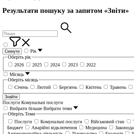
Результати пошуку за запитом «Звіти»
Рік
Скинути
Оберіть рік
2026
2025
2024
2023
2022
Місяць
Оберіть місяць
Січень
Лютий
Березень
Квітень
Травень
Знайти
Послуги
Комунальні послуги
Вибрати більше
Вибрати теми
Оберіть Теми
Послуги
Комунальні послуги
Військовий стан
Бюджет
Аварійні відключення
Медицина
Законод
Антикорупційна діяльність
Діловодство
Екологія
З