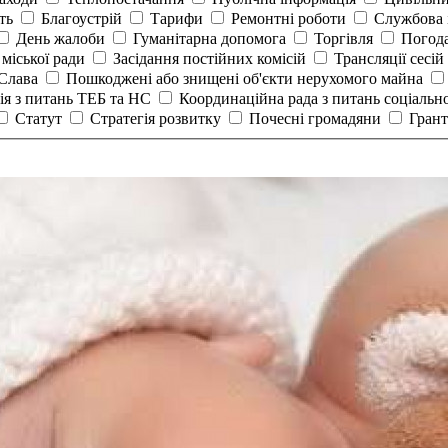
сть
Благоустрій
Тарифи
Ремонтні роботи
Службова 
День жалоби
Гуманітарна допомога
Торгівля
Погод
 міської ради
Засідання постійних комісій
Трансляції сесій
 Слава
Пошкоджені або знищені об'єкти нерухомого майна
ія з питань ТЕБ та НС
Координаційна рада з питань соціальн
Статут
Стратегія розвитку
Почесні громадяни
Гран