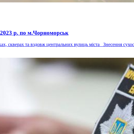
 2023 р. по м.Чорноморськ
ах, скверах та вздовж центральних вулиць міста Знесення сухос