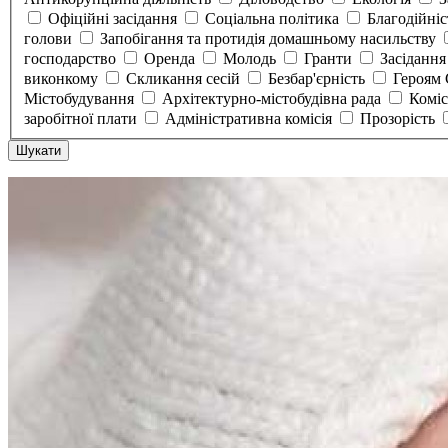
Офіційні засідання
Соціальна політика
Благодійні
голови
Запобігання та протидія домашньому насильству
господарство
Оренда
Молодь
Гранти
Засідання
виконкому
Скликання сесій
Безбар'єрність
Героям
Містобудування
Архітектурно-містобудівна рада
Коміс
заробітної плати
Адміністративна комісія
Прозорість
Шукати