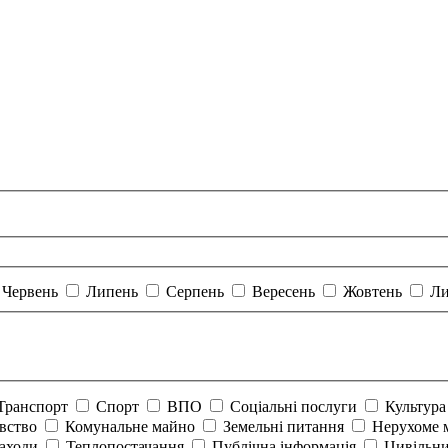
Червень
Липень
Серпень
Вересень
Жовтень
Ли
Транспорт
Спорт
ВПО
Соціальні послуги
Культур
авство
Комунальне майно
Земельні питання
Нерухоме 
аходи
Теплопостачання
Публічна інформація
Цивільни