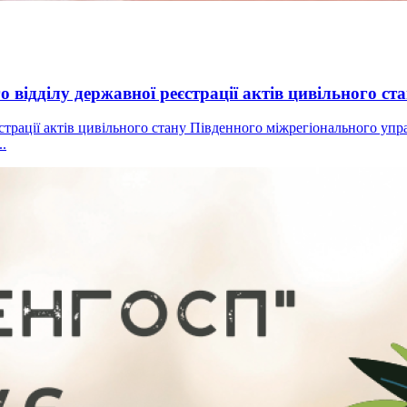
відділу державної реєстрації актів цивільного ст
страції актів цивільного стану Південного міжрегіонального упр
..