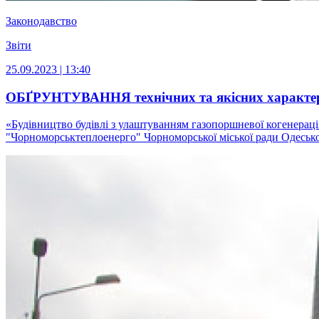
Законодавство
Звіти
25.09.2023 | 13:40
ОБҐРУНТУВАННЯ технічних та якісних характерист
«Будівництво будівлі з улаштуванням газопоршневої когенерац
"Чорноморськтеплоенерго" Чорноморської міської ради Одеськог