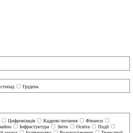
стопад
Грудень
а
Цифровізація
Кадрові питання
Фінанси
майно
Інфрастуктура
Звіти
Освіта
Події
й захист
Будівництво
Водопостачання
Трансляції