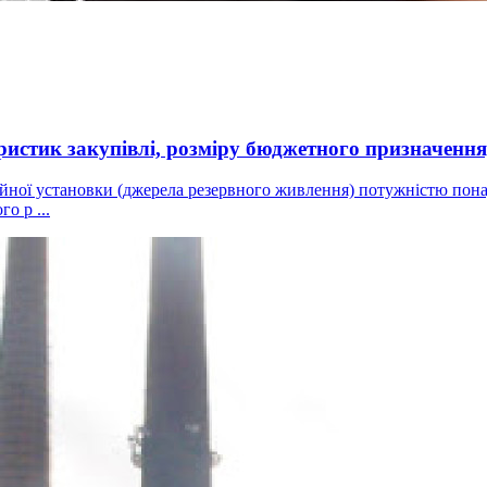
ик закупівлі, розміру бюджетного призначення, о
ійної установки (джерела резервного живлення) потужністю пона
о р ...