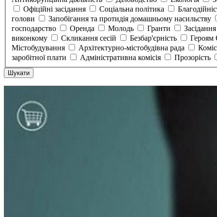
Офіційні засідання
Соціальна політика
Благодійні
голови
Запобігання та протидія домашньому насильству
господарство
Оренда
Молодь
Гранти
Засідання
виконкому
Скликання сесій
Безбар'єрність
Героям
Містобудування
Архітектурно-містобудівна рада
Коміс
заробітної плати
Адміністративна комісія
Прозорість
Шукати