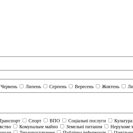
Червень
Липень
Серпень
Вересень
Жовтень
Ли
Транспорт
Спорт
ВПО
Соціальні послуги
Культур
авство
Комунальне майно
Земельні питання
Нерухоме 
аходи
Теплопостачання
Публічна інформація
Цивільни