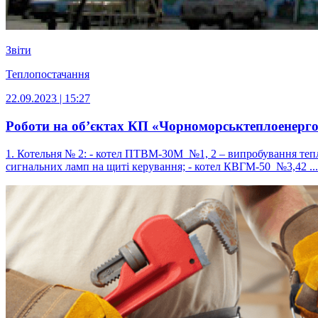
Звіти
Теплопостачання
22.09.2023 | 15:27
Роботи на об’єктах КП «Чорноморськтеплоенерго» 
1. Котельня № 2: - котел ПТВМ-30М №1, 2 – випробування тепл
сигнальних ламп на щиті керування; - котел КВГМ-50 №3,42 ...