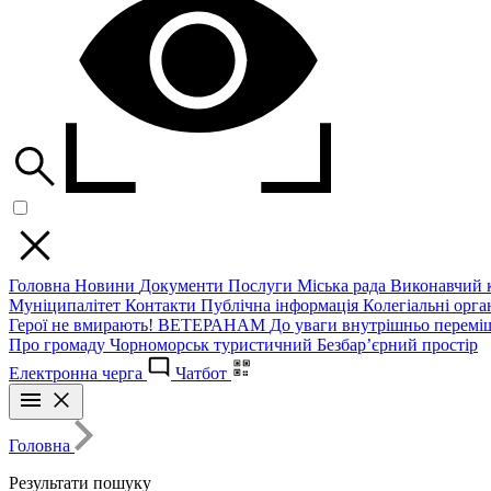
Головна
Новини
Документи
Послуги
Міська рада
Виконавчий к
Муніципалітет
Контакти
Публічна інформація
Колегіальні орган
Герої не вмирають!
ВЕТЕРАНАМ
До уваги внутрішньо перемі
Про громаду
Чорноморськ туристичний
Безбар’єрний простір
Електронна черга
Чатбот
Головна
Результати пошуку