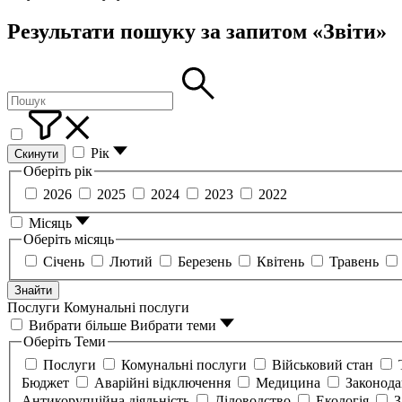
Результати пошуку за запитом «Звіти»
Рік
Скинути
Оберіть рік
2026
2025
2024
2023
2022
Місяць
Оберіть місяць
Січень
Лютий
Березень
Квітень
Травень
Знайти
Послуги
Комунальні послуги
Вибрати більше
Вибрати теми
Оберіть Теми
Послуги
Комунальні послуги
Військовий стан
Бюджет
Аварійні відключення
Медицина
Законод
Антикорупційна діяльність
Діловодство
Екологія
З