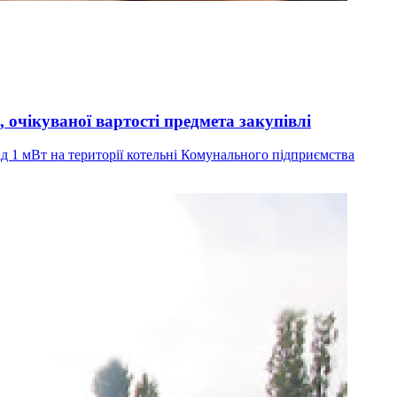
чікуваної вартості предмета закупівлі
д 1 мВт на території котельні Комунального підприємства