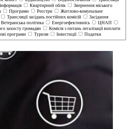
інформація
Квартирний облік
Звернення міського
а
Програми
Реєстри
Житлово-комунальне
Трансляції засідань постійних комісій
Засідання
Ветеранська політика
Енергоефективнісь
ЦНАП
ого захисту громадян
Комісія з питань легалізації виплати
тові програми
Туризм
Інвестиції
Податки