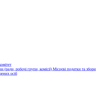
омітет
и (ради, робочі групи, комісії)
Місцеві податки та збори
щених осіб