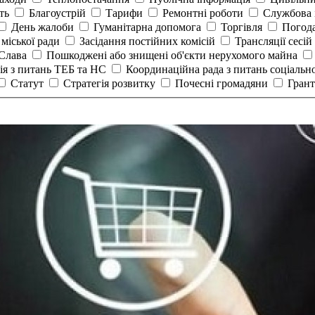
сть
Благоустрій
Тарифи
Ремонтні роботи
Службова 
День жалоби
Гуманітарна допомога
Торгівля
Погод
 міської ради
Засідання постійних комісій
Трансляції сесій
 Слава
Пошкоджені або знищені об'єкти нерухомого майна
ія з питань ТЕБ та НС
Координаційна рада з питань соціальн
Статут
Стратегія розвитку
Почесні громадяни
Гран