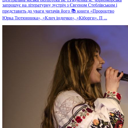
запрошує на літературну зустріч з Євгеном Стеблівським і
представить до уваги читачів його 📚 книги «Пророцтво
Юрка Тютюнника», «Клич індички», «Кіборги». П ...