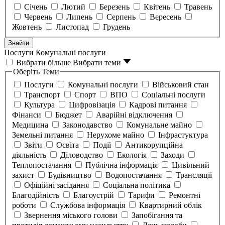
Січень
Лютий
Березень
Квітень
Травень
Червень
Липень
Серпень
Вересень
Жовтень
Листопад
Грудень
Знайти
Послуги
Комунальні послуги
Вибрати більше
Вибрати теми
Оберіть Теми
Послуги
Комунальні послуги
Військовий стан
Транспорт
Спорт
ВПО
Соціальні послуги
Культура
Цифровізація
Кадрові питання
Фінанси
Бюджет
Аварійні відключення
Медицина
Законодавство
Комунальне майно
Земельні питання
Нерухоме майно
Інфрастуктура
Звіти
Освіта
Події
Антикорупційна
діяльність
Діловодство
Екологія
Заходи
Теплопостачання
Публічна інформація
Цивільний
захист
Будівництво
Водопостачання
Трансляції
Офіційні засідання
Соціальна політика
Благодійність
Благоустрій
Тарифи
Ремонтні
роботи
Службова інформація
Квартирний облік
Звернення міського голови
Запобігання та