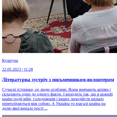
Культура
22.05.2023 | 11:28
Літературна зустріч з письменником-волонтером
Сучасні історики, це люди особливі. Вони вивчають архіви і
складають один до одного факти. І виходить так, що в кожній
країні події війн, голодоморів і інших лиходійств щільно
переплітаються між собою. А Україна то взагалі країна на
долю якої випало пості ...