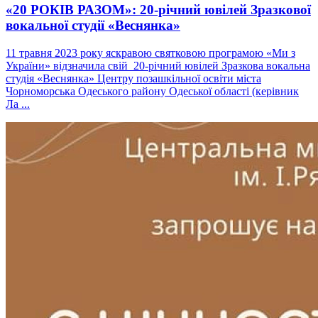
«20 РОКІВ РАЗОМ»: 20-річний ювілей Зразкової
вокальної студії «Веснянка»
11 травня 2023 року яскравою святковою програмою «Ми з
України» відзначила свій 20-річний ювілей Зразкова вокальна
студія «Веснянка» Центру позашкільної освіти міста
Чорноморська Одеського району Одеської області (керівник
Ла ...