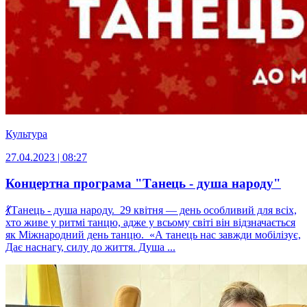
Культура
27.04.2023 | 08:27
Концертна програма "Танець - душа народу"
💃Танець - душа народу. 29 квітня — день особливий для всіх,
хто живе у ритмі танцю, адже у всьому світі він відзначається
як Міжнародний день танцю. «А танець нас завжди мобілізує,
Дає наснагу, силу до життя. Душа ...