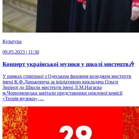
Культура
09.05.2023 | 11:30
Концерт української музики у школі мистецтв🎶
У рамках співпраці з Одеським фаховим коледжем мистецтв
імені К.Ф.Данькевича за ініціативою викладача Ольги
Зиріної до Школи мистецтв імені Л.М.Нагаєва
м.Чорноморська завітали представники циклової комісії
«Теорія музики», ...