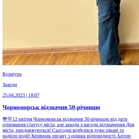
Культура
Заходи
25.04.2023 | 18:07
Чорноморськ відзначив 50-річницю
💙💛12 квітня Чорноморськ відзначив 50-річницю від дати
отримання статусу міста, але заходи з нагоди відзначення Дня
міста, продовжуються! Сьогодні відбулися дуже цікаві та
радісні події! Керівник органу з оцінки відповідності Антон