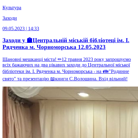
Культура
Заходи
09.05.2023 | 14:33
Заходи у 🏫Центральній міській бібліотеці ім. І.
Рядченка м. Чорноморська 12.05.2023
Шановні мешканці міста! ✏12 травня 2023 року запрошуємо
всіх бажаючих на два цікавих заходи до Центральної міської
бібліотеки ім. І. Рядченка м. Чорноморська - на 👪"Родинне
свято" та презентацію 📖книги С.Волошина. Вхід вільний!