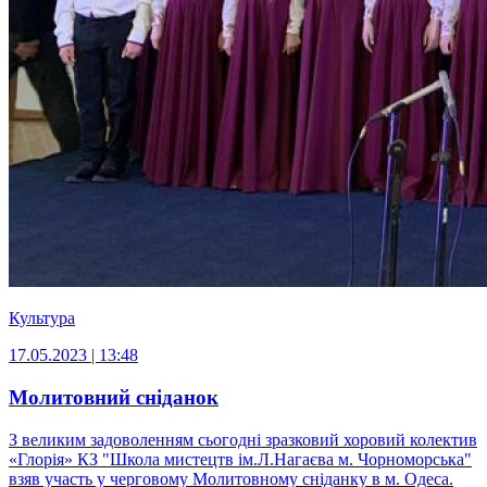
Культура
17.05.2023 | 13:48
Молитовний сніданок
З великим задоволенням сьогодні зразковий хоровий колектив
«Глорія» КЗ "Школа мистецтв ім.Л.Нагаєва м. Чорноморська"
взяв участь у черговому Молитовному сніданку в м. Одеса.