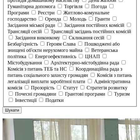
протидія домашньому насильству
День жалоби
Гуманітарна допомога
Торгівля
Погода
Програми
Реєстри
Житлово-комунальне
господарство
Оренда
Молодь
Гранти
Засідання міської ради
Засідання постійних комісій
Трансляції сесій
Трансляції засідань постійних комісій
Засідання виконкому
Скликання сесій
Безбар'єрність
Героям Слава
Пошкоджені або
знищені об'єкти нерухомого майна
Ветеранська
політика
Енергоефективнісь
ЦНАП
Містобудування
Архітектурно-містобудівна рада
Комісія з питань ТЕБ та НС
Координаційна рада з
питань соціального захисту громадян
Комісія з питань
легалізації виплати заробітної плати
Адміністративна
комісія
Прозорість
Статут
Стратегія розвитку
Почесні громадяни
Грантові програми
Туризм
Інвестиції
Податки
Шукати