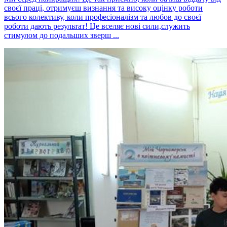
своєї праці, отримуєш визнання та високу оцінку роботи
всього колективу, коли професіоналізм та любов до своєї
роботи дають результат! Це вселяє нові сили,служить
стимулом до подальших зверш ...