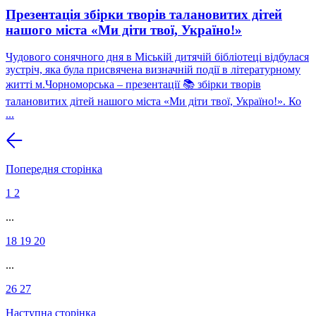
Презентація збірки творів талановитих дітей
нашого міста «Ми діти твої, Україно!»
Чудового сонячного дня в Міській дитячій бібліотеці відбулася
зустріч, яка була присвячена визначній події в літературному
житті м.Чорноморська – презентації 📚 збірки творів
талановитих дітей нашого міста «Ми діти твої, Україно!». Ко
...
Попередня сторінка
1
2
...
18
19
20
...
26
27
Наступна сторінка