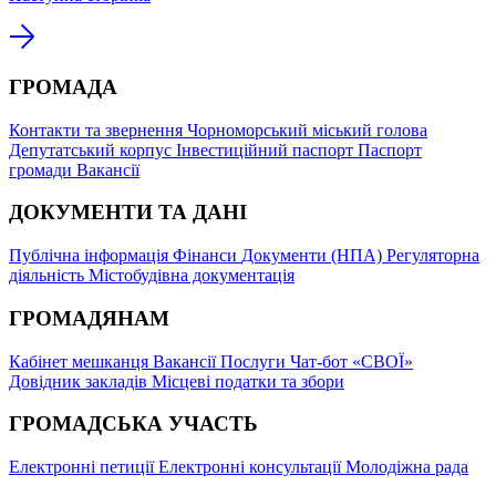
ГРОМАДА
Контакти та звернення
Чорноморський міський голова
Депутатський корпус
Інвестиційний паспорт
Паспорт
громади
Вакансії
ДОКУМЕНТИ ТА ДАНІ
Публічна інформація
Фінанси
Документи (НПА)
Регуляторна
діяльність
Містобудівна документація
ГРОМАДЯНАМ
Кабінет мешканця
Вакансії
Послуги
Чат-бот «СВОЇ»
Довідник закладів
Місцеві податки та збори
ГРОМАДСЬКА УЧАСТЬ
Електронні петиції
Електронні консультації
Молодіжна рада