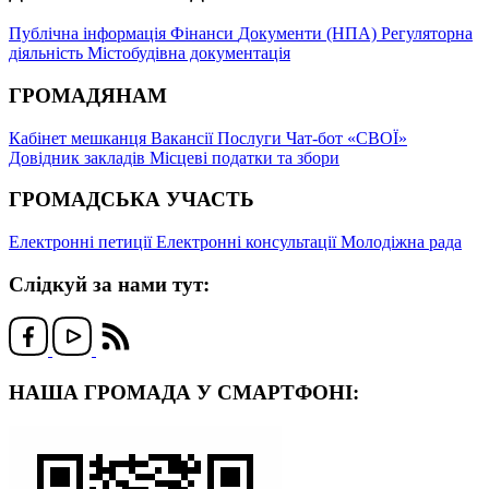
Публічна інформація
Фінанси
Документи (НПА)
Регуляторна
діяльність
Містобудівна документація
ГРОМАДЯНАМ
Кабінет мешканця
Вакансії
Послуги
Чат-бот «СВОЇ»
Довідник закладів
Місцеві податки та збори
ГРОМАДСЬКА УЧАСТЬ
Електронні петиції
Електронні консультації
Молодіжна рада
Слідкуй за нами тут:
НАША ГРОМАДА У СМАРТФОНІ: