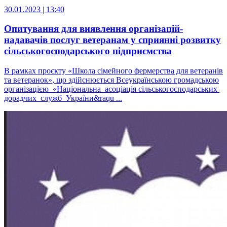
30.01.2023 | 13:40
Опитування для виявлення організацій-
надавачів послуг ветеранам у сприянні розвитку
сільськогосподарського підприємства
В рамках проєкту «Школа сімейного фермерства для ветеранів
та ветеранок», що здійснюється Всеукраїнською громадською
організацією «Національна асоціація сільськогосподарських
дорадчих служб України&raqu ...