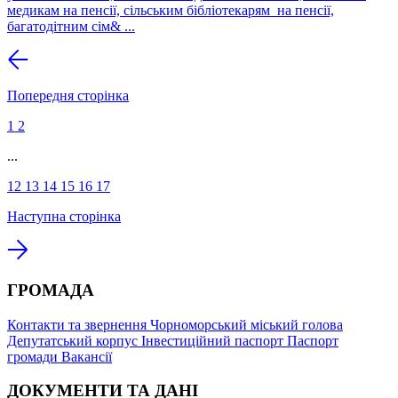
медикам на пенсії, сільським бібліотекарям на пенсії,
багатодітним сім& ...
Попередня сторінка
1
2
...
12
13
14
15
16
17
Наступна сторінка
ГРОМАДА
Контакти та звернення
Чорноморський міський голова
Депутатський корпус
Інвестиційний паспорт
Паспорт
громади
Вакансії
ДОКУМЕНТИ ТА ДАНІ