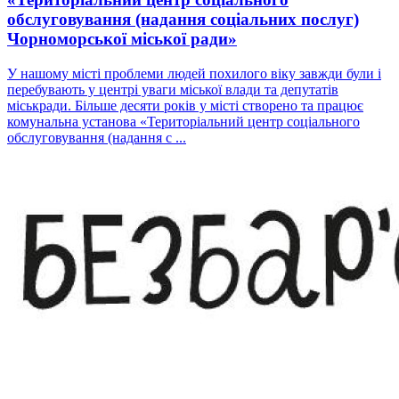
обслуговування (надання соціальних послуг)
Чорноморської міської ради»
У нашому місті проблеми людей похилого віку завжди були і
перебувають у центрі уваги міської влади та депутатів
міськради. Більше десяти років у місті створено та працює
комунальна установа «Територіальний центр соціального
обслуговування (надання с ...