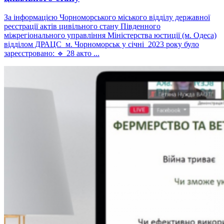
За інформацією Чорноморського міського відділу державної
реєстрації актів цивільного стану Південного
міжрегіонального управління Міністерства юстиції (м. Одеса)
відділом ДРАЦС м. Чорноморськ у січні 2023 року було
зареєстровано: 🔹 28 акто ...