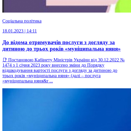
Соціальна політика
18.01.2023 | 14:11
До відома отримувачів послуги з догляду за
дитиною до трьох років «муніципальна няня»
📑 Постановою Кабінету Міністрів України від 30.12.2022 №
1474 з 1 січня 2023 року внесено зміни до Порядку
відшкодування вартості послуги з догляду за дитиною до
трьох років «муніципальна няня» (далі – послуга
«муніципальна няня&r ...