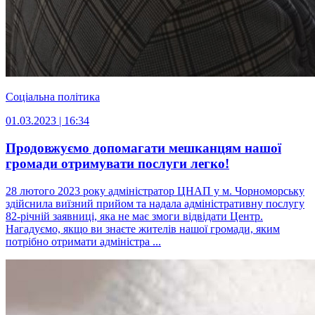
Соціальна політика
01.03.2023 | 16:34
Продовжуємо допомагати мешканцям нашої
громади отримувати послуги легко!
28 лютого 2023 року адміністратор ЦНАП у м. Чорноморську
здійснила виїзний прийом та надала адміністративну послугу
82-річній заявниці, яка не має змоги відвідати Центр.
Нагадуємо, якщо ви знаєте жителів нашої громади, яким
потрібно отримати адміністра ...