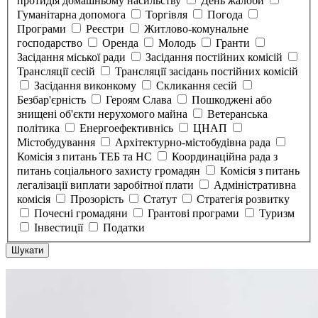
протидія домашньому насильству
День жалоби
Гуманітарна допомога
Торгівля
Погода
Програми
Реєстри
Житлово-комунальне
господарство
Оренда
Молодь
Гранти
Засідання міської ради
Засідання постійних комісій
Трансляції сесій
Трансляції засідань постійних комісій
Засідання виконкому
Скликання сесій
Безбар'єрність
Героям Слава
Пошкоджені або
знищені об'єкти нерухомого майна
Ветеранська
політика
Енергоефективнісь
ЦНАП
Містобудування
Архітектурно-містобудівна рада
Комісія з питань ТЕБ та НС
Координаційна рада з
питань соціального захисту громадян
Комісія з питань
легалізації виплати заробітної плати
Адміністративна
комісія
Прозорість
Статут
Стратегія розвитку
Почесні громадяни
Грантові програми
Туризм
Інвестиції
Податки
Шукати