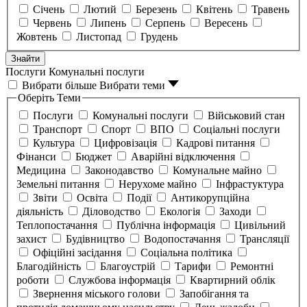
Січень
Лютий
Березень
Квітень
Травень
Червень
Липень
Серпень
Вересень
Жовтень
Листопад
Грудень
Знайти
Послуги
Комунальні послуги
Вибрати більше
Вибрати теми
Оберіть Теми
Послуги
Комунальні послуги
Військовий стан
Транспорт
Спорт
ВПО
Соціальні послуги
Культура
Цифровізація
Кадрові питання
Фінанси
Бюджет
Аварійні відключення
Медицина
Законодавство
Комунальне майно
Земельні питання
Нерухоме майно
Інфрастуктура
Звіти
Освіта
Події
Антикорупційна
діяльність
Діловодство
Екологія
Заходи
Теплопостачання
Публічна інформація
Цивільний
захист
Будівництво
Водопостачання
Трансляції
Офіційні засідання
Соціальна політика
Благодійність
Благоустрій
Тарифи
Ремонтні
роботи
Службова інформація
Квартирний облік
Звернення міського голови
Запобігання та