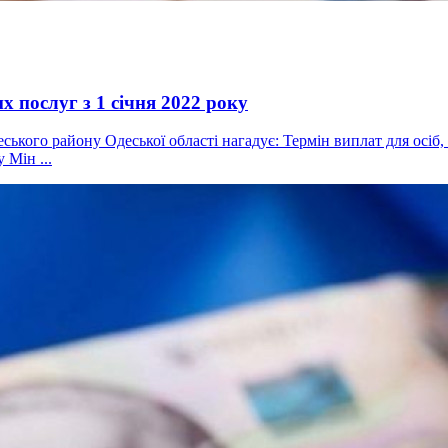
х послуг з 1 січня 2022 року
еського району Одеської області нагадує: Термін виплат для ос
 Мін ...