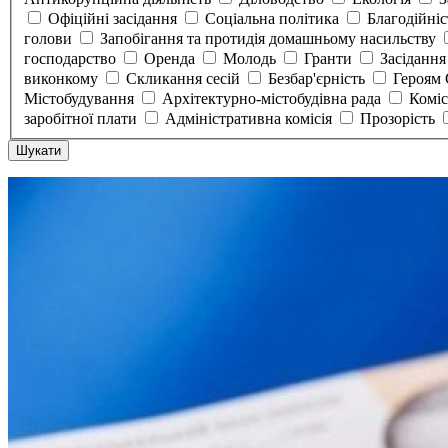
Офіційні засідання
Соціальна політика
Благодійні
голови
Запобігання та протидія домашньому насильству
господарство
Оренда
Молодь
Гранти
Засідання
виконкому
Скликання сесій
Безбар'єрність
Героям
Містобудування
Архітектурно-містобудівна рада
Коміс
заробітної плати
Адміністративна комісія
Прозорість
Шукати