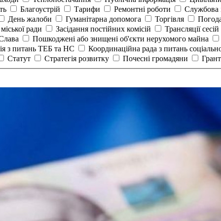
сть
Благоустрій
Тарифи
Ремонтні роботи
Службова 
День жалоби
Гуманітарна допомога
Торгівля
Погод
 міської ради
Засідання постійних комісій
Трансляції сесій
 Слава
Пошкоджені або знищені об'єкти нерухомого майна
ія з питань ТЕБ та НС
Координаційна рада з питань соціальн
Статут
Стратегія розвитку
Почесні громадяни
Гран