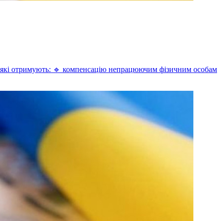
іб, які отримують: 🔹 компенсацію непрацюючим фізичним особам