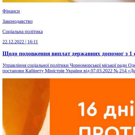
Фінанси
Законодавство
Соціальна політика
22.12.2022 | 16:11
Щодо подовження виплат державних допомог з 1 с
Управління соціальної політики Чорноморської міської ради Од
постанови Кабінету Міністрів України від 07.03.2022 № 214 «Дея