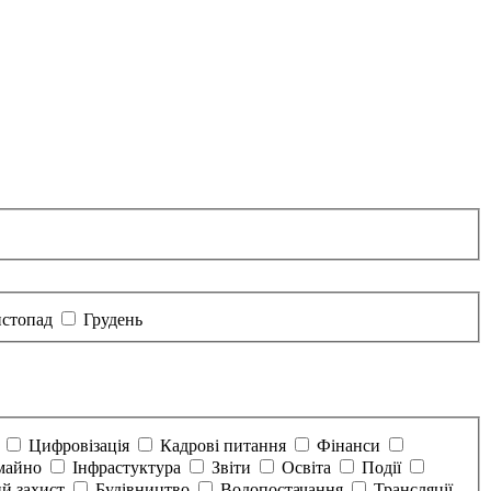
стопад
Грудень
а
Цифровізація
Кадрові питання
Фінанси
майно
Інфрастуктура
Звіти
Освіта
Події
й захист
Будівництво
Водопостачання
Трансляції