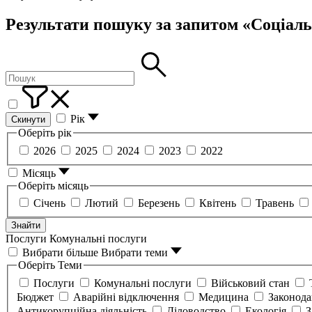
Результати пошуку за запитом «Соціаль
Рік
Скинути
Оберіть рік
2026
2025
2024
2023
2022
Місяць
Оберіть місяць
Січень
Лютий
Березень
Квітень
Травень
Знайти
Послуги
Комунальні послуги
Вибрати більше
Вибрати теми
Оберіть Теми
Послуги
Комунальні послуги
Військовий стан
Бюджет
Аварійні відключення
Медицина
Законод
Антикорупційна діяльність
Діловодство
Екологія
З