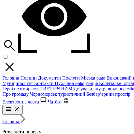
Головна
Новини
Документи
Послуги
Міська рада
Виконавчий к
Муніципалітет
Контакти
Публічна інформація
Колегіальні орган
Герої не вмирають!
ВЕТЕРАНАМ
До уваги внутрішньо перемі
Про громаду
Чорноморськ туристичний
Безбар’єрний простір
Електронна черга
Чатбот
Головна
Результати пошуку