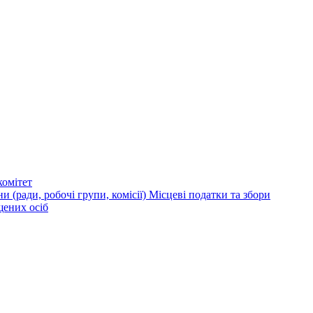
омітет
и (ради, робочі групи, комісії)
Місцеві податки та збори
щених осіб