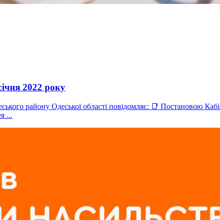
ічня 2022 року
еського району Одеської області повідомляє: 📑 Постановою Кабін
 ...