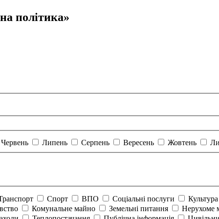
на політика»
Червень
Липень
Серпень
Вересень
Жовтень
Ли
Транспорт
Спорт
ВПО
Соціальні послуги
Культур
авство
Комунальне майно
Земельні питання
Нерухоме 
аходи
Теплопостачання
Публічна інформація
Цивільни