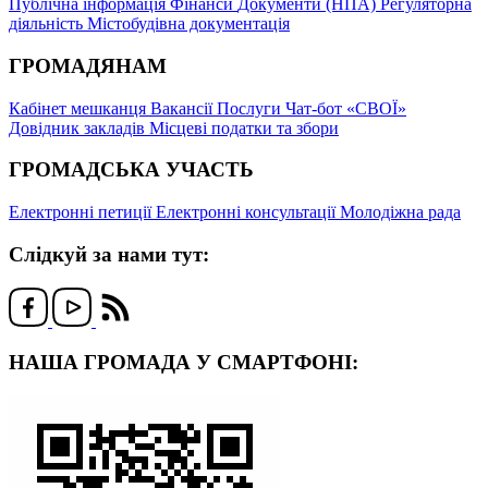
Публічна інформація
Фінанси
Документи (НПА)
Регуляторна
діяльність
Містобудівна документація
ГРОМАДЯНАМ
Кабінет мешканця
Вакансії
Послуги
Чат-бот «СВОЇ»
Довідник закладів
Місцеві податки та збори
ГРОМАДСЬКА УЧАСТЬ
Електронні петиції
Електронні консультації
Молодіжна рада
Слідкуй за нами тут:
НАША ГРОМАДА У СМАРТФОНІ: