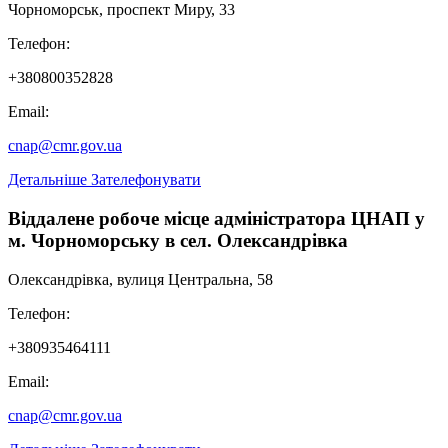
Видача відомостей з Державного реєстру фізичних осіб -
Чорноморськ, проспект Миру, 33
платників податків про джерела та суми нарахованого доходу,
нарахованого (перерахованого) податку та військового збору,
Телефон:
сформованих контролюючим органом в електронній формі
+380800352828
Email:
cnap@cmr.gov.ua
Детальніше
Зателефонувати
Віддалене робоче місце адміністратора ЦНАП у
м. Чорноморську в сел. Олександрівка
Олександрівка, вулиця Центральна, 58
Телефон:
+380935464111
Email:
cnap@cmr.gov.ua