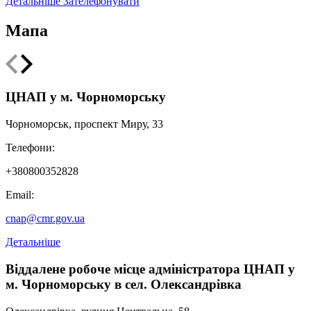
Детальніше
Зателефонувати
Мапа
Leaflet
|
Мінрегіон
;
qgis2web
·
QGIS
©
OSM UA volunteer's server
+
ЦНАП у м. Чорноморську
−
Чорноморськ, проспект Миру, 33
Телефони:
+380800352828
Email:
cnap@cmr.gov.ua
Детальніше
Віддалене робоче місце адміністратора ЦНАП у
м. Чорноморську в сел. Олександрівка