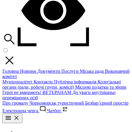
Головна
Новини
Документи
Послуги
Міська рада
Виконавчий
комітет
Муніципалітет
Контакти
Публічна інформація
Колегіальні
органи (ради, робочі групи, комісії)
Місцеві податки та збори
Герої не вмирають!
ВЕТЕРАНАМ
До уваги внутрішньо
переміщених осіб
Про громаду
Чорноморськ туристичний
Безбар’єрний простір
Електронна черга
Чатбот