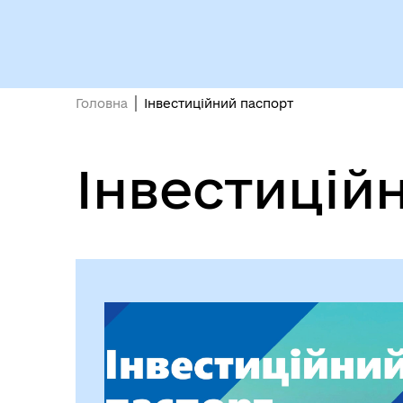
Кол
Виконавчий комітет
роб
Головна
Інвестиційний паспорт
Інвестицій
Міс