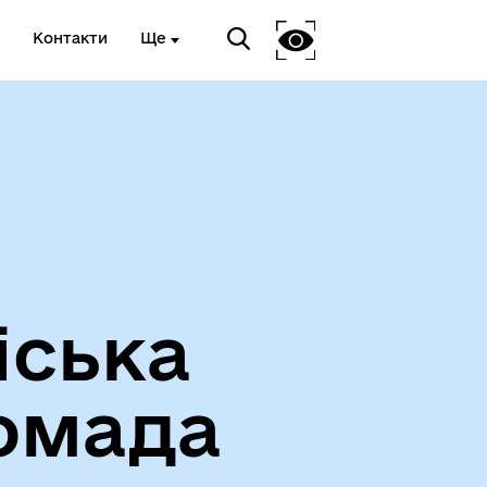
Контакти
Ще
Про громаду
іська
омада