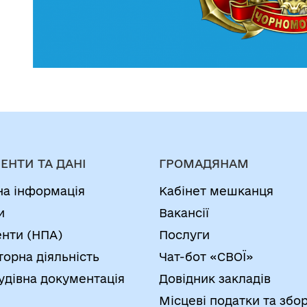
ЕНТИ ТА ДАНІ
ГРОМАДЯНАМ
на інформація
Кабінет мешканця
и
Вакансії
нти (НПА)
Послуги
торна діяльність
Чат-бот «СВОЇ»
удівна документація
Довідник закладів
Місцеві податки та збо