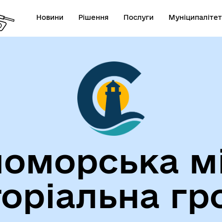
Новини
Рішення
Послуги
Муніципалітет
лічна інформація
Герої не вмирають!
оморська м
торіальна гр