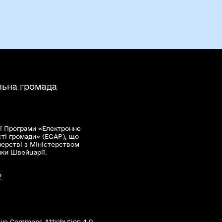
льна громада
ї Програми «Електронне
сті громади» (EGAP), що
нерстві з Міністерством
мки Швейцарії.
?
ive Commons Attribution 4.0