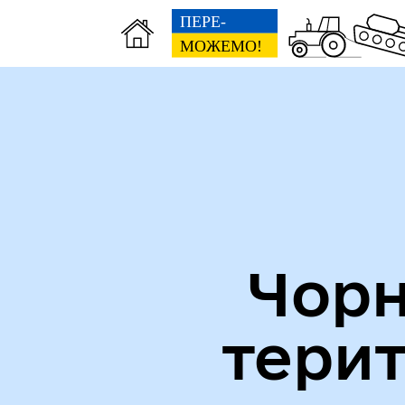
Міська рада
Пуб
Чорн
тери