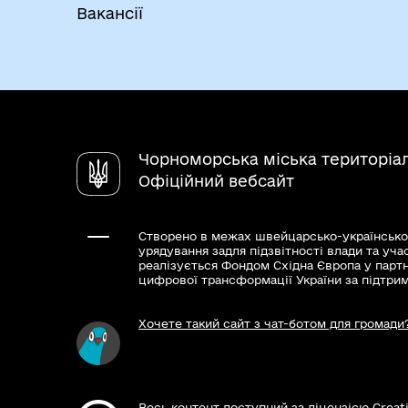
Вакансії
Чорноморська міська територіа
Офіційний вебсайт
Створено в межах швейцарсько-українсько
урядування задля підзвітності влади та уча
реалізується Фондом Східна Європа у парт
цифрової трансформації України за підтри
Хочете такий сайт з чат-ботом для громади
Весь контент доступний за ліцензією Creat