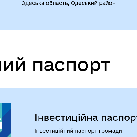
Одеська область, Одеський район
егіальні органи (ради,
ВЕТЕРАНАМ
очі групи, комісії)
ний паспорт
До уваги внутрішньо
цеві податки та збори
переміщених осіб
Інвестиційна паспор
Інвестиційний паспорт громади