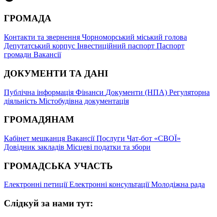
ГРОМАДА
Контакти та звернення
Чорноморський міський голова
Депутатський корпус
Інвестиційний паспорт
Паспорт
громади
Вакансії
ДОКУМЕНТИ ТА ДАНІ
Публічна інформація
Фінанси
Документи (НПА)
Регуляторна
діяльність
Містобудівна документація
ГРОМАДЯНАМ
Кабінет мешканця
Вакансії
Послуги
Чат-бот «СВОЇ»
Довідник закладів
Місцеві податки та збори
ГРОМАДСЬКА УЧАСТЬ
Електронні петиції
Електронні консультації
Молодіжна рада
Слідкуй за нами тут: