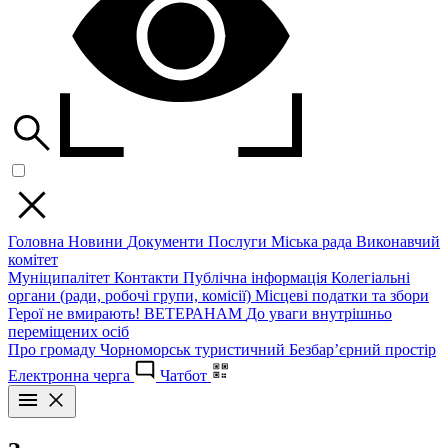
Головна
Новини
Документи
Послуги
Міська рада
Виконавчий
комітет
Муніципалітет
Контакти
Публічна інформація
Колегіальні
органи (ради, робочі групи, комісії)
Місцеві податки та збори
Герої не вмирають!
ВЕТЕРАНАМ
До уваги внутрішньо
переміщених осіб
Про громаду
Чорноморськ туристичний
Безбар’єрний простір
Електронна черга
Чатбот