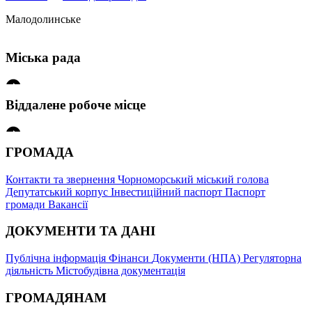
Малодолинське
Міська рада
Віддалене робоче місце
Малодолинська сільська адмініс
ГРОМАДА
ВРМ ЦНАП в с. Малодолинське
Малодолинська сільська адм
Контакти та звернення
Чорноморський міський голова
Депутатський корпус
Інвестиційний паспорт
Паспорт
громади
Вакансії
ДОКУМЕНТИ ТА ДАНІ
Публічна інформація
Фінанси
Документи (НПА)
Регуляторна
діяльність
Містобудівна документація
ГРОМАДЯНАМ