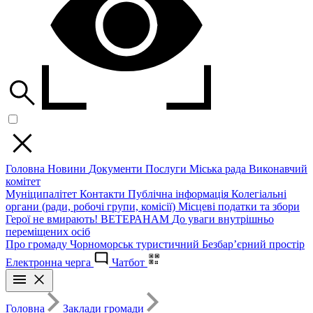
Головна
Новини
Документи
Послуги
Міська рада
Виконавчий
комітет
Муніципалітет
Контакти
Публічна інформація
Колегіальні
органи (ради, робочі групи, комісії)
Місцеві податки та збори
Герої не вмирають!
ВЕТЕРАНАМ
До уваги внутрішньо
переміщених осіб
Про громаду
Чорноморськ туристичний
Безбар’єрний простір
Електронна черга
Чатбот
Головна
Заклади громади