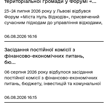
територіальної громади у Форумі «...
23–24 липня 2026 року у Львові відбувся
Форум «Міста Нуль Відходів», присвячений
сучасним підходам до управління відходами,
розвитку циркулярної економіки та
впровадженню принципів Zero Waste* у
06.08.2026 16:16
громадах України. Форум об’єднав...
Засідання постійної комісії з
фінансово-економічних питань,
бю...
06 серпня 2026 року відбулося засідання
постійної комісії з фінансово-економічних
питань, бюджету, інвестицій та комунальної
власності, на якому був погоджений проєкт
розпорядження міського голови «Про
06.08.2026 16:15
затвердження змін до річних обсягів
міжбюджетни...