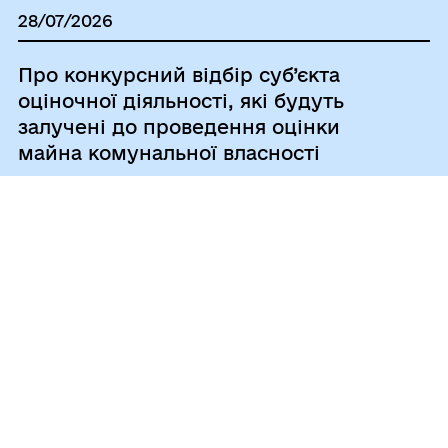
28/07/2026
Про конкурсний відбір суб’єкта
оціночної діяльності, які будуть
залучені до проведення оцінки
майна комунальної власності
28/07/2026
Протокол позачергової сімдесят
п’ятої сесії Чорноморської міської
ради Одеського району Одеської
області VIII скликання
28/07/2026