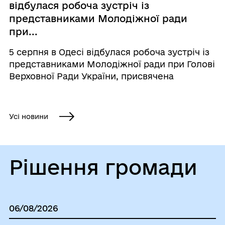
відбулася робоча зустріч із
представниками Молодіжної ради
при...
5 серпня в Одесі відбулася робоча зустріч із
представниками Молодіжної ради при Голові
Верховної Ради України, присвячена
актуальним питанням розвитку молодіжної
політики. До заходу долучився спеціаліст КУ
«Молодіжний центр м. Чорноморська»...
Усі новини
Рішення громади
06/08/2026