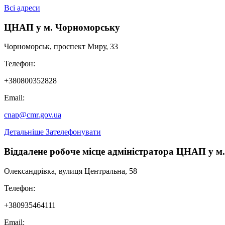
Всі адреси
Укладання охоронних договорів на пам’ятки культурної спадщ
ЦНАП у м. Чорноморську
Присвоєння спортивних розрядів спортсменам: "Кандидат у май
Чорноморськ, проспект Миру, 33
Укладення охоронних договорів на щойно виявлені об'єкти ку
Телефон:
Надання другої категорії дитячо-юнацьким спортивним школа
+380800352828
Email:
cnap@cmr.gov.ua
Детальніше
Зателефонувати
Віддалене робоче місце адміністратора ЦНАП у м
Олександрівка, вулиця Центральна, 58
Телефон:
+380935464111
Email: