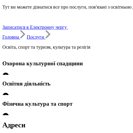
Тут ви можете дізнатися все про послуги, пов'язані з освітньо
Записатися в Електронну чергу
Головна
Послуги
Освіта, спорт та туризм, культура та релігія
Охорона культурної спадщини
Освітня діяльність
Погодження відчуження або передачі пам'яток місцевого знач
Фізична культура та спорт
Видача кваліфікаційного свідоцтва сільськогосподарського дор
Погодження науково-проектної документації на виконання робіт і
Адреси
Присвоєння спортивних розрядів спортсменам: ІІ та ІІІ спорти