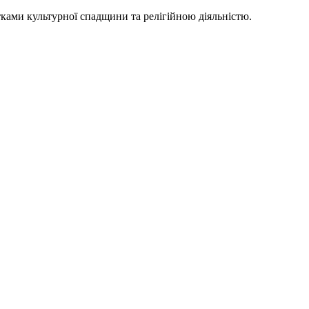
тками культурної спадщини та релігійною діяльністю.
бам у володіння, користування або управління
та пристосування пам’яток місцевого значення