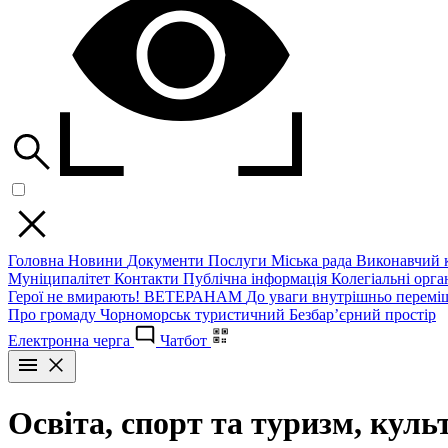
Головна
Новини
Документи
Послуги
Міська рада
Виконавчий к
Муніципалітет
Контакти
Публічна інформація
Колегіальні орган
Герої не вмирають!
ВЕТЕРАНАМ
До уваги внутрішньо перемі
Про громаду
Чорноморськ туристичний
Безбар’єрний простір
Електронна черга
Чатбот
Освіта, спорт та туризм, культ