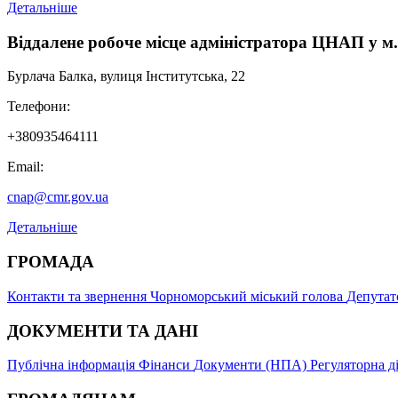
Детальніше
Віддалене робоче місце адміністратора ЦНАП у м
Бурлача Балка, вулиця Інститутська, 22
Телефони:
+380935464111
Email:
cnap@cmr.gov.ua
Детальніше
ГРОМАДА
Контакти та звернення
Чорноморський міський голова
Депутат
ДОКУМЕНТИ ТА ДАНІ
Публічна інформація
Фінанси
Документи (НПА)
Регуляторна д