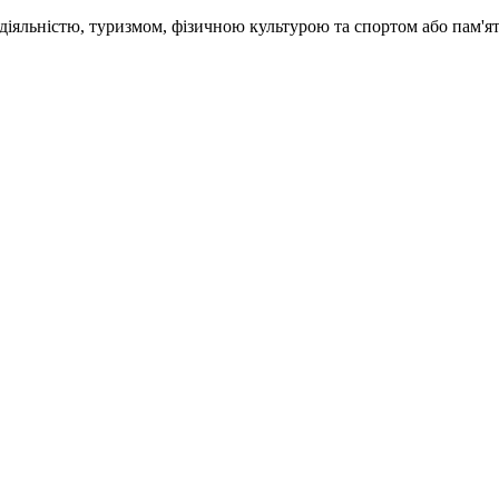
ю діяльністю, туризмом, фізичною культурою та спортом або пам'я
ення їх власниками чи уповноваженими ними органами іншим осо
адника, сільськогосподарського експерта-дорадника
з консервації, реставрації, реабілітації, музеєфікації, ремонту 
вний розряд