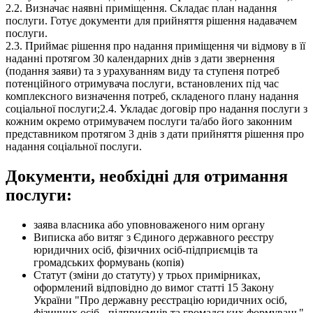
2.2. Визначає наявні приміщення. Складає план надання
послуги. Готує документи для прийняття рішення надавачем
послуги.
2.3. Приймає рішення про надання приміщення чи відмову в її
наданні протягом 30 календарних днів з дати звернення
(подання заяви) та з урахуванням виду та ступеня потреб
потенційного отримувача послуги, встановлених під час
комплексного визначення потреб, складеного плану надання
соціальної послуги;2.4. Укладає договір про надання послуги з
кожним окремо отримувачем послуги та/або його законним
представником протягом 3 днів з дати прийняття рішення про
надання соціальної послуги.
Документи, необхідні для отримання
послуги:
заява власника або уповноваженого ним органу
Виписка або витяг з Єдиного державного реєстру
юридичних осіб, фізичних осіб-підприємців та
громадських формувань (копія)
Статут (зміни до статуту) у трьох примірниках,
оформлений відповідно до вимог статті 15 Закону
України "Про державну реєстрацію юридичних осіб,
фізичних осіб - підприємців та громадських формувань"