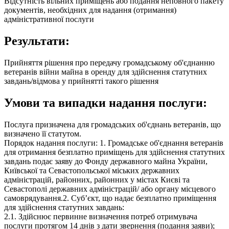
Відсутність вільних приміщень або подання неповного пакету
документів, необхідних для надання (отримання)
адміністративної послуги
Результати:
Прийняття рішення про передачу громадському об'єднанню
ветеранів війни майна в оренду для здійснення статутних
завдань/відмова у прийнятті такого рішення
Умови та випадки надання послуги:
Послуга призначена для громадських об'єднань ветеранів, що
визначено її статутом.
Порядок надання послуги: 1. Громадське об'єднання ветеранів
для отримання безплатно приміщень для здійснення статутних
завдань подає заяву до Фонду державного майна України,
Київської та Севастопольської міських державних
адміністрацій, районних, районних у містах Києві та
Севастополі державних адміністрацій/ або органу місцевого
самоврядування.2. Суб’єкт, що надає безплатно приміщення
для здійснення статутних завдань:
2.1. Здійснює первинне визначення потреб отримувача
послуги протягом 14 днів з дати звернення (подання заяви);