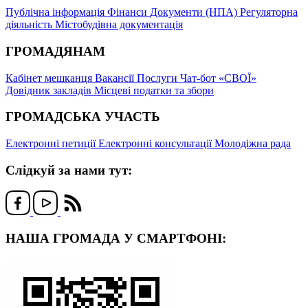
Публічна інформація
Фінанси
Документи (НПА)
Регуляторна
діяльність
Містобудівна документація
ГРОМАДЯНАМ
Кабінет мешканця
Вакансії
Послуги
Чат-бот «СВОЇ»
Довідник закладів
Місцеві податки та збори
ГРОМАДСЬКА УЧАСТЬ
Електронні петиції
Електронні консультації
Молодіжна рада
Слідкуй за нами тут:
НАША ГРОМАДА У СМАРТФОНІ: