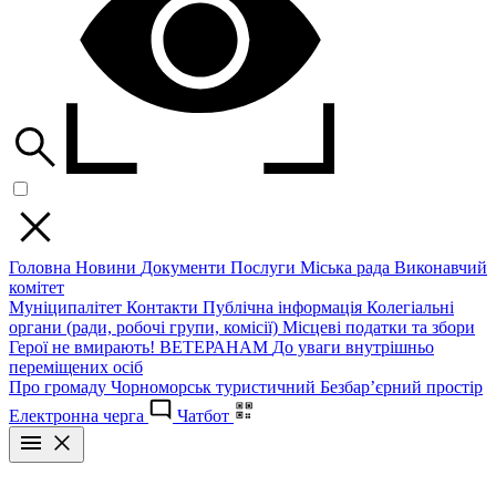
Головна
Новини
Документи
Послуги
Міська рада
Виконавчий
комітет
Муніципалітет
Контакти
Публічна інформація
Колегіальні
органи (ради, робочі групи, комісії)
Місцеві податки та збори
Герої не вмирають!
ВЕТЕРАНАМ
До уваги внутрішньо
переміщених осіб
Про громаду
Чорноморськ туристичний
Безбар’єрний простір
Електронна черга
Чатбот