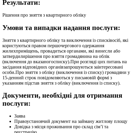
Результати:
Рішення про зняття з квартирного обліку
Умови та випадки надання послуги:
Зняття з квартирного обліку та виключення із списківосіб, які
користуються правом першочергового одержання
жилихприміщень, провадиться органами, які винесли або
затвердилирішення про взяття громадянина на облік
(включення до вказаногосписку).При розгляді цих питань на
засідання відповідних органівзапрошуються заінтересовані
особи.Про зняття з обліку (виключення із списку) громадяни у
15-денний строк повідомляються у письмовій формі з
указанням підстав зняття з обліку (виключення із списку).
Документи, необхідні для отримання
послуги:
Заява
Правоустановчий документ на займану житлову площу
Довідка з місця проживання про склад сім’ї та
реєстрацію