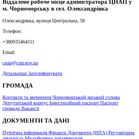
Віддалене робоче місце адміністратора ЦНАП у
м. Чорноморську в сел. Олександрівка
Олександрівка, вулиця Центральна, 58
Телефон:
+380935464111
Email:
cnap@cmr.gov.ua
Детальніше
Зателефонувати
ГРОМАДА
Контакти та звернення
Чорноморський міський голова
Депутатський корпус
Інвестиційний паспорт
Паспорт
громади
Вакансії
ДОКУМЕНТИ ТА ДАНІ
Публічна інформація
Фінанси
Документи (НПА)
Регуляторна
діяльність
Містобудівна документація