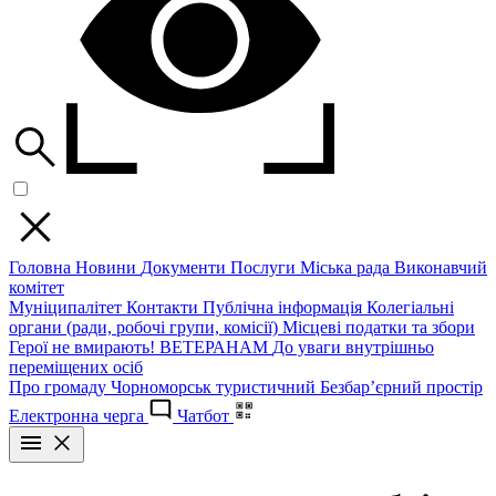
Головна
Новини
Документи
Послуги
Міська рада
Виконавчий
комітет
Муніципалітет
Контакти
Публічна інформація
Колегіальні
органи (ради, робочі групи, комісії)
Місцеві податки та збори
Герої не вмирають!
ВЕТЕРАНАМ
До уваги внутрішньо
переміщених осіб
Про громаду
Чорноморськ туристичний
Безбар’єрний простір
Електронна черга
Чатбот