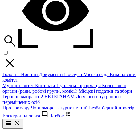
Головна
Новини
Документи
Послуги
Міська рада
Виконавчий
комітет
Муніципалітет
Контакти
Публічна інформація
Колегіальні
органи (ради, робочі групи, комісії)
Місцеві податки та збори
Герої не вмирають!
ВЕТЕРАНАМ
До уваги внутрішньо
переміщених осіб
Про громаду
Чорноморськ туристичний
Безбар’єрний простір
Електронна черга
Чатбот