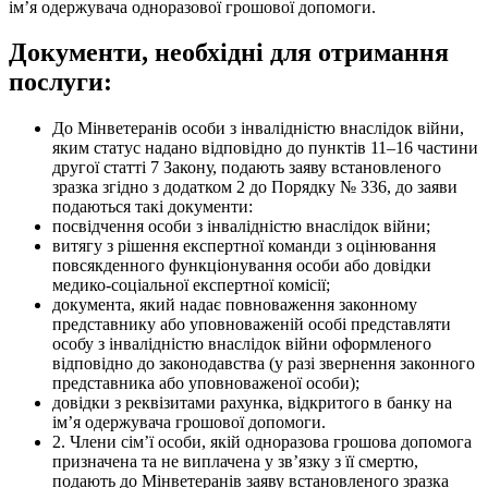
ім’я одержувача одноразової грошової допомоги.
Документи, необхідні для отримання
послуги:
До Мінветеранів особи з інвалідністю внаслідок війни,
яким статус надано відповідно до пунктів 11–16 частини
другої статті 7 Закону, подають заяву встановленого
зразка згідно з додатком 2 до Порядку № 336, до заяви
подаються такі документи:
посвідчення особи з інвалідністю внаслідок війни;
витягу з рішення експертної команди з оцінювання
повсякденного функціонування особи або довідки
медико-соціальної експертної комісії;
документа, який надає повноваження законному
представнику або уповноваженій особі представляти
особу з інвалідністю внаслідок війни оформленого
відповідно до законодавства (у разі звернення законного
представника або уповноваженої особи);
довідки з реквізитами рахунка, відкритого в банку на
ім’я одержувача грошової допомоги.
2. Члени сім’ї особи, якій одноразова грошова допомога
призначена та не виплачена у зв’язку з її смертю,
подають до Мінветеранів заяву встановленого зразка