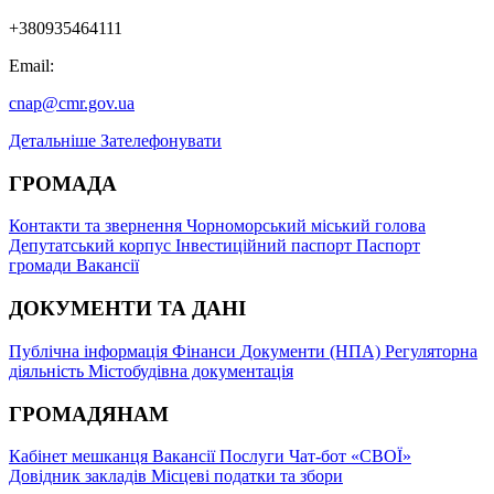
+380935464111
Email:
cnap@cmr.gov.ua
Детальніше
Зателефонувати
ГРОМАДА
Контакти та звернення
Чорноморський міський голова
Депутатський корпус
Інвестиційний паспорт
Паспорт
громади
Вакансії
ДОКУМЕНТИ ТА ДАНІ
Публічна інформація
Фінанси
Документи (НПА)
Регуляторна
діяльність
Містобудівна документація
ГРОМАДЯНАМ
Кабінет мешканця
Вакансії
Послуги
Чат-бот «СВОЇ»
Довідник закладів
Місцеві податки та збори