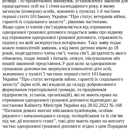
розмірі 750 прожиткових мінімумів, установлених законом для
працездатних осіб на 1 січня календарного року, в якому
загинули (померли) особи, зазначені у пунктах 1-6 частини
першої статті 101Закону України “Про статус ветеранів війни,
гарантії їх соціального захисту”, рівними частинами.
Якщо один із членів сім’ї відмовляється від отримання
одноразової грошової допомоги подається заява про відмову
від отримання одноразової грошової допомоги, справжність
підпису на якій засвідчується нотаріально. Таку заяву подає
кожен повнолітній заявник, а від імені дитини віком до 18
років, недієздатного члена сім’ї, члена сім’ї, дієздатність якого
обмежена, подає інший з батьків, опікун, піклувальник або
інший законний представник.У разі коли за одноразовою
грошовою допомогою звернулися повнолітні діти осіб,
зазначених у пункті 5 частини першої статті 101Закону
України “Про статус ветеранів війни, гарантії їх соціального
захисту” (крім осіб, які входили до складу добровольчого
формування територіальної громади, та працівників
підприємств, установ, організацій), які не мають права на
отримання одноразової грошової допомоги відповідно до
постанови Кабінету Міністрів України від 28.02.2022 № 168
“Питання деяких виплат військовослужбовцям, особам
рядового і начальницького складу, поліцейським та їх сім’ям
під час дії воєнного стану”, такі діти мають право на виплату
частки одноразової грошової допомоги згідно з цим Порядком