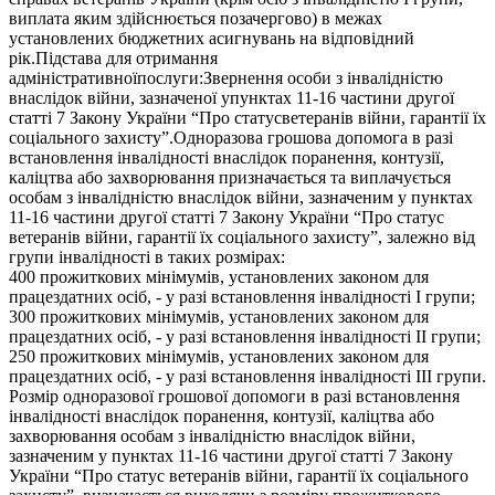
виплата яким здійснюється позачергово) в межах
установлених бюджетних асигнувань на відповідний
рік.Підстава для отримання
адміністративноїпослуги:Звернення особи з інвалідністю
внаслідок війни, зазначеної упунктах 11-16 частини другої
статті 7 Закону України “Про статусветеранів війни, гарантії їх
соціального захисту”.Одноразова грошова допомога в разі
встановлення інвалідності внаслідок поранення, контузії,
каліцтва або захворювання призначається та виплачується
особам з інвалідністю внаслідок війни, зазначеним у пунктах
11-16 частини другої статті 7 Закону України “Про статус
ветеранів війни, гарантії їх соціального захисту”, залежно від
групи інвалідності в таких розмірах:
400 прожиткових мінімумів, установлених законом для
працездатних осіб, - у разі встановлення інвалідності I групи;
300 прожиткових мінімумів, установлених законом для
працездатних осіб, - у разі встановлення інвалідності II групи;
250 прожиткових мінімумів, установлених законом для
працездатних осіб, - у разі встановлення інвалідності III групи.
Розмір одноразової грошової допомоги в разі встановлення
інвалідності внаслідок поранення, контузії, каліцтва або
захворювання особам з інвалідністю внаслідок війни,
зазначеним у пунктах 11-16 частини другої статті 7 Закону
України “Про статус ветеранів війни, гарантії їх соціального