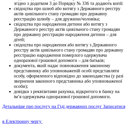
згідно з додатком 3 до Порядку № 336 та додають копії:
свідоцтва про шлюб або витягу з Державного реєстру
актів цивільного стану громадян про державну
реєстрацію шлюбу – для дружини/чоловіка;
свідоцтва про народження дитини або витягу з
Державного реєстру актів цивільного стану громадян
про державну реєстрацію народження дитини – для
дітей;
свідоцтва про народження або витягу з Державного
реєстру актів цивільного стану громадян про державну
реєстрацію народження померлого одержувача
одноразової грошової допомоги – для батьків;
документа, який надає повноваження законному
представнику або уповноваженій особі представляти
особу, оформленого відповідно до законодавства (у разі
звернення законного представника або уповноваженої
особи);
довідки з реквізитами рахунка, відкритого в банку на
ім’я одержувача одноразової грошової допомоги.
Детальніше про послугу на Гіді державних послуг
Записатися
в Електронну чергу