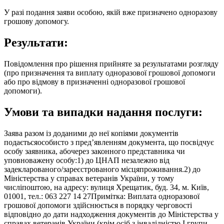
У разі подання заяви особою, якій вже призначено одноразову
грошову допомогу.
Результати:
Повідомлення про рішення прийняте за результатами розгляду
(про призначення та виплату одноразової грошової допомоги
або про відмову в призначенні одноразової грошової
допомоги).
Умови та випадки надання послуги:
Заява разом із доданими до неї копіями документів
подаєтьсяособисто з пред’явленням документа, що посвідчує
особу заявника, абочерез законного представника чи
уповноважену особу:1) до ЦНАП незалежно від
задекларованого/зареєстрованого місцяпроживання.2) до
Міністерства у справах ветеранів України, у тому
числіпоштою, на адресу: вулиця Хрещатик, буд. 34, м. Київ,
01001, тел.: 063 227 14 27Примітка: Виплата одноразової
грошової допомоги здійснюється в порядку черговості
відповідно до дати надходження документів до Міністерства у
справах ветеранів України (крім осіб з інвалідністю I групи,