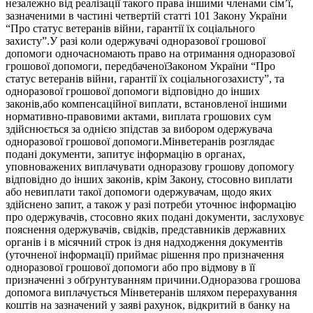
незалежно від реалізації такого права іншими членами сім’ї,
зазначеними в частині четвертій статті 101 Закону України
“Про статус ветеранів війни, гарантії їх соціального
захисту”.У разі коли одержувачі одноразової грошової
допомоги одночасномають право на отримання одноразової
грошової допомоги, передбаченоїЗаконом України “Про
статус ветеранів війни, гарантії їх соціальногозахисту”, та
одноразової грошової допомоги відповідно до інших
законів,або компенсаційної виплати, встановленої іншими
нормативно-правовими актами, виплата грошових сум
здійснюється за однією зпідстав за вибором одержувача
одноразової грошової допомоги.Мінветеранів розглядає
подані документи, запитує інформацію в органах,
уповноважених виплачувати одноразову грошову допомогу
відповідно до інших законів, крім Закону, стосовно виплати
або невиплати такої допомоги одержувачам, щодо яких
здійснено запит, а також у разі потреби уточнює інформацію
про одержувачів, стосовно яких подані документи, заслуховує
пояснення одержувачів, свідків, представників державних
органів і в місячний строк із дня надходження документів
(уточненої інформації) приймає рішення про призначення
одноразової грошової допомоги або про відмову в її
призначенні з обґрунтуванням причини.Одноразова грошова
допомога виплачується Мінветеранів шляхом перерахування
коштів на зазначений у заяві рахунок, відкритий в банку на