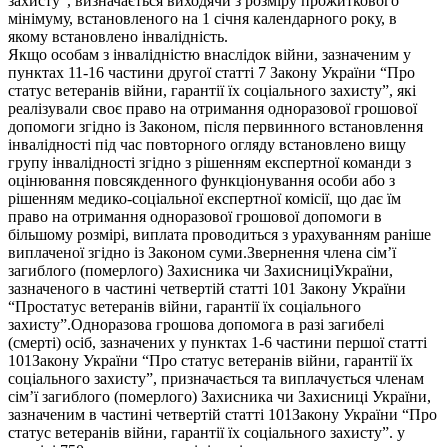
захисту”, визначається виходячи з розміру прожиткового
мінімуму, встановленого на 1 січня календарного року, в
якому встановлено інвалідність.
Якщо особам з інвалідністю внаслідок війни, зазначеним у
пунктах 11-16 частини другої статті 7 Закону України “Про
статус ветеранів війни, гарантії їх соціального захисту”, які
реалізували своє право на отримання одноразової грошової
допомоги згідно із Законом, після первинного встановлення
інвалідності під час повторного огляду встановлено вищу
групу інвалідності згідно з рішенням експертної команди з
оцінювання повсякденного функціонування особи або з
рішенням медико-соціальної експертної комісії, що дає їм
право на отримання одноразової грошової допомоги в
більшому розмірі, виплата проводиться з урахуванням раніше
виплаченої згідно із Законом суми.Звернення члена сім’ї
загиблого (померлого) Захисника чи ЗахисниціУкраїни,
зазначеного в частині четвертій статті 101 Закону України
“Простатус ветеранів війни, гарантії їх соціального
захисту”.Одноразова грошова допомога в разі загибелі
(смерті) осіб, зазначених у пунктах 1-6 частини першої статті
101Закону України “Про статус ветеранів війни, гарантії їх
соціального захисту”, призначається та виплачується членам
сім’ї загиблого (померлого) Захисника чи Захисниці України,
зазначеним в частині четвертій статті 101Закону України “Про
статус ветеранів війни, гарантії їх соціального захисту”. у