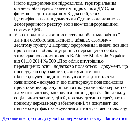
і його відокремленим підрозділом, територіальним
органом або територіальним підрозділом ДМС, за
формою згідно з додатком 3, для осіб, яких
ідентифіковано за відомостями Єдиного державного
демографічного реєстру або відомчої інформаційної
системи ДМС .
У разі подання заяви про взяття на облік малолітньої
дитини особою, зазначеною в абзацах сьомому -
десятому пункту 2 Порядку оформлення і видачі довідки
про взяття на облік внутрішньо переміщеної особи,
затвердженого постановою Кабінету Міністрів України
від 01.10.2014 № 509 „Про облік внутрішньо
переміщених осіб”, додатково подаються: - документ, що
посвідчує особу заявника; - документи, що
підтверджують родинні стосунки між дитиною та
заявником; - документ, що підтверджує повноваження
представника органу опіки та піклування або керівника
дитячого закладу, закладу охорони здоров’я або закладу
соціального захисту дітей, в якому дитина перебуває на
повному державному забезпеченні, та документ, що
підтверджує факт зарахування дитини до такого закладу.
Детальніше про послугу на Гіді державних послуг
Записатися