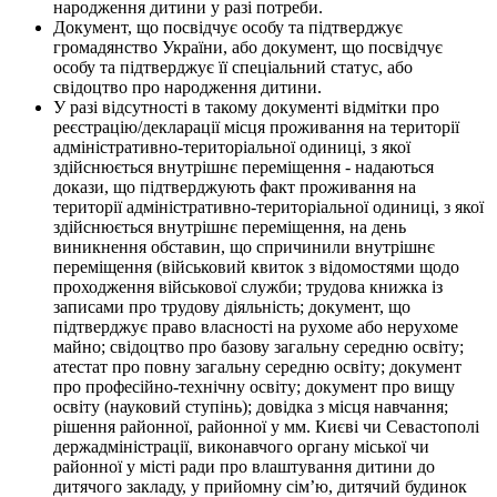
народження дитини у разі потреби.
Документ, що посвідчує особу та підтверджує
громадянство України, або документ, що посвідчує
особу та підтверджує її спеціальний статус, або
свідоцтво про народження дитини.
У разі відсутності в такому документі відмітки про
реєстрацію/декларації місця проживання на території
адміністративно-територіальної одиниці, з якої
здійснюється внутрішнє переміщення - надаються
докази, що підтверджують факт проживання на
території адміністративно-територіальної одиниці, з якої
здійснюється внутрішнє переміщення, на день
виникнення обставин, що спричинили внутрішнє
переміщення (військовий квиток з відомостями щодо
проходження військової служби; трудова книжка із
записами про трудову діяльність; документ, що
підтверджує право власності на рухоме або нерухоме
майно; свідоцтво про базову загальну середню освіту;
атестат про повну загальну середню освіту; документ
про професійно-технічну освіту; документ про вищу
освіту (науковий ступінь); довідка з місця навчання;
рішення районної, районної у мм. Києві чи Севастополі
держадміністрації, виконавчого органу міської чи
районної у місті ради про влаштування дитини до
дитячого закладу, у прийомну сім’ю, дитячий будинок