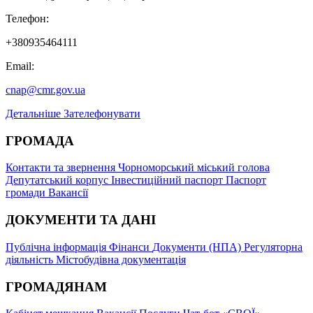
Телефон:
+380935464111
Email:
cnap@cmr.gov.ua
Детальніше
Зателефонувати
ГРОМАДА
Контакти та звернення
Чорноморський міський голова
Депутатський корпус
Інвестиційний паспорт
Паспорт
громади
Вакансії
ДОКУМЕНТИ ТА ДАНІ
Публічна інформація
Фінанси
Документи (НПА)
Регуляторна
діяльність
Містобудівна документація
ГРОМАДЯНАМ