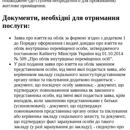
пошкоджене (до ступеня непридатного для проживання)
житлове приміщення.
Документи, необхідні для отримання
послуги:
Заява про взяття на облік за формою згідно з додатком 1
до Порядку оформлення і видачі довідки про взяття на
облік внутрішньо переміщеної особи, затвердженого
постановою Кабінету Міністрів України від 01.10.2014
№ 509 „Про облік внутрішньо переміщених осіб”.
У разі подання заяви про взяття на облік законним
представником особи, від імені якої подається заява, або
керівником закладу соціального захисту/представником
органу опіки та піклування додатково подаються: -
документ, що посвідчує особу заявника; - документ, що
підтверджує повноваження заявника як законного
представника особи, від імені якої подається заява, крім
випадків, коли законними представниками є батьки
(усиновлювачі); - документ, що підтверджує
повноваження представника органу опіки та піклування
або керівника закладу соціального захисту, та документ,
що підтверджує факт зарахування особи до такого
закладу (у разі зарахування до закладу); - свідоцтво про