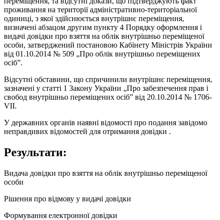
переміщення, та відсутні докази, що підтверджують факт
проживання на території адміністративно-територіальної
одиниці, з якої здійснюється внутрішнє переміщення,
визначені абзацом другим пункту 4 Порядку оформлення і
видачі довідки про взяття на облік внутрішньо переміщеної
особи, затверджений постановою Кабінету Міністрів України
від 01.10.2014 № 509 „Про облік внутрішньо переміщених
осіб”.
Відсутні обставини, що спричинили внутрішнє переміщення,
зазначені у статті 1 Закону України „Про забезпечення прав і
свобод внутрішньо переміщених осіб” від 20.10.2014 № 1706-
VII.
У державних органів наявні відомості про подання завідомо
неправдивих відомостей для отримання довідки .
Результати:
Видача довідки про взяття на облік внутрішньо переміщеної
особи
Рішення про відмову у видачі довідки
Формування електронної довідки