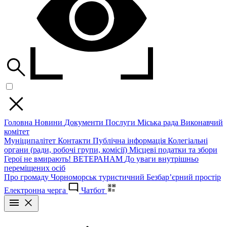
Головна
Новини
Документи
Послуги
Міська рада
Виконавчий
комітет
Муніципалітет
Контакти
Публічна інформація
Колегіальні
органи (ради, робочі групи, комісії)
Місцеві податки та збори
Герої не вмирають!
ВЕТЕРАНАМ
До уваги внутрішньо
переміщених осіб
Про громаду
Чорноморськ туристичний
Безбар’єрний простір
Електронна черга
Чатбот