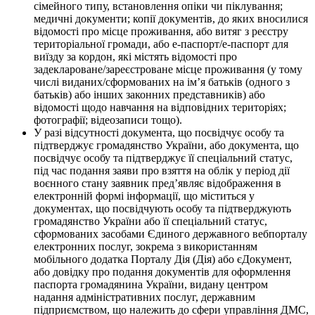
сімейного типу, встановлення опіки чи піклування;
медичні документи; копії документів, до яких вносилися
відомості про місце проживання, або витяг з реєстру
територіальної громади, або е-паспорт/е-паспорт для
виїзду за кордон, які містять відомості про
задеклароване/зареєстроване місце проживання (у тому
числі виданих/сформованих на ім’я батьків (одного з
батьків) або інших законних представників) або
відомості щодо навчання на відповідних територіях;
фотографії; відеозаписи тощо).
У разі відсутності документа, що посвідчує особу та
підтверджує громадянство України, або документа, що
посвідчує особу та підтверджує її спеціальний статус,
під час подання заяви про взяття на облік у період дії
воєнного стану заявник пред’являє відображення в
електронній формі інформації, що міститься у
документах, що посвідчують особу та підтверджують
громадянство України або її спеціальний статус,
сформованих засобами Єдиного державного вебпорталу
електронних послуг, зокрема з використанням
мобільного додатка Порталу Дія (Дія) або єДокумент,
або довідку про подання документів для оформлення
паспорта громадянина України, видану центром
надання адміністративних послуг, державним
підприємством, що належить до сфери управління ДМС,