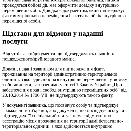
проводяться бойові дії, має оформити довідку внутрішньо
переміщеної особи. Довідка є документом, який підтверджує
факт внутрішнього переміщення і взяття на облік внутрішньо
переміщеної особи.
Підстави для відмови у наданні
послуги
Відсутні факти/документи що підтверджують наявність
пошкодженого/зруйнованого майна.
Докази, надані заявником для підтвердження факту
проживання на території адміністративно-територіальної
одиниці, з якої здійснюється внутрішнє переміщення у зв’язку
з обставинами, зазначеними у статті 1 Закону України „Про
забезпечення прав і свобод внутрішньо переміщених осіб” від
20.10.2014 № 1706-VII, не підтверджують такого факту.
У документі заявника, що посвідчує особу та підтверджує
громадянство України, або документі, що посвідчує особу та
підтверджує її спеціальний статус, немає відмітки про
реєстрацію місця проживання на території адміністративно-
територіальної одиниці, з якої здійснюється внутрішнє