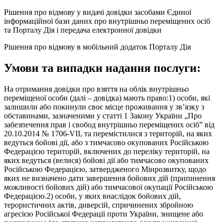
Рішення про відмову у видачі довідки засобами Єдиної
інформаційної бази даних про внутрішньо переміщених осіб
та Порталу Дія і передача електронної довідки
Рішення про відмову в мобільний додаток Порталу Дія
Умови та випадки надання послуги:
На отримання довідки про взяття на облік внутрішньо
переміщеної особи (далі – довідка) мають право:1) особи, які
залишили або покинули своє місце проживання у зв’язку з
обставинами, зазначеними у статті 1 Закону України „Про
забезпечення прав і свобод внутрішньо переміщених осіб” від
20.10.2014 № 1706-VII, та перемістилися з територій, на яких
ведуться бойові дії, або з тимчасово окупованих Російською
Федерацією територій, включених до переліку територій, на
яких ведуться (велися) бойові дії або тимчасово окупованих
Російською Федерацією, затвердженого Мінрозвитку, щодо
яких не визначено дати завершення бойових дій (припинення
можливості бойових дій) або тимчасової окупації Російською
Федерацією.2) особи, у яких внаслідок бойових дій,
терористичних актів, диверсій, спричинених збройною
агресією Російської Федерації проти України, знищене або