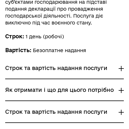
суб’єктами господарювання на підставі
подання декларації про провадження
господарської діяльності. Послуга діє
виключно під час воєнного стану.
Строк:
1 день (робочі)
Вартість:
Безоплатне надання
Строк та вартість надання послуги
Звичайне надання
Як отримати і що для цього потрібно
Адміністративний збір: Безоплатне надання /
0 UAH /
Строк надання: 1 день (робочі)
Де отримати
Строк та вартість надання послуги
Через Єдиний державний вебпортал
електронних послуг