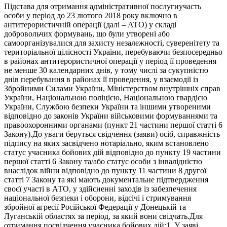
Підстава для отримання адміністративної послугиучасть
особи у період до 23 лютого 2018 року включно в
антитерористичній операції (далі – АТО) у складі
добровольчих формувань, що були утворені або
самоорганізувалися для захисту незалежності, суверенітету та
територіальної цілісності України, перебуваючи безпосередньо
в районах антитерористичної операції у період її проведення
не менше 30 календарних днів, у тому числі за сукупністю
днів перебування в районах її проведення, у взаємодії із
Збройними Силами України, Міністерством внутрішніх справ
України, Національною поліцією, Національною гвардією
України, Службою безпеки України та іншими утвореними
відповідно до законів України військовими формуваннями та
правоохоронними органами (пункт 21 частини першої статті 6
Закону).До уваги беруться свідчення (заяви) осіб, справжність
підпису на яких засвідчено нотаріально, яким встановлено
статус учасника бойових дій відповідно до пункту 19 частини
першої статті 6 Закону та/або статус особи з інвалідністю
внаслідок війни відповідно до пункту 11 частини 8 другої
статті 7 Закону та які мають документальне підтвердження
своєї участі в АТО, у здійсненні заходів із забезпечення
національної безпеки і оборони, відсічі і стримування
збройної агресії Російської Федерації у Донецькій та
Луганській областях за період, за який вони свідчать.Для
отримання посвідчення учасника бойових дій:1. У заяві