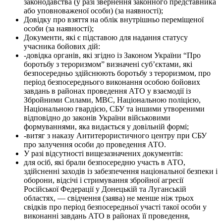
законодавства (у разі звернення законного представника
або уповноваженої особи) (за наявності);
Довідку про взяття на облік внутрішньо переміщеної
особи (за наявності);
Документи, які є підставою для надання статусу
учасника бойових дій:
-довідка органів, які згідно із Законом України “Про
боротьбу з тероризмом” визначені суб’єктами, які
безпосередньо здійснюють боротьбу з тероризмом, про
період безпосереднього виконання особою бойових
завдань в районах проведення АТО у взаємодії із
Збройними Силами, МВС, Національною поліцією,
Національною гвардією, СБУ та іншими утвореними
відповідно до законів України військовими
формуваннями, яка видається у довільній формі;
-витяг з наказу Антитерористичного центру при СБУ
про залучення особи до проведення АТО.
У разі відсутності вищезазначених документів:
для осіб, які брали безпосередню участь в АТО,
здійсненні заходів із забезпечення національної безпеки і
оборони, відсічі і стримування збройної агресії
Російської Федерації у Донецькій та Луганській
областях, — свідчення (заява) не менше ніж трьох
свідків про період безпосередньої участі такої особи у
виконанні завдань АТО в районах її проведення,