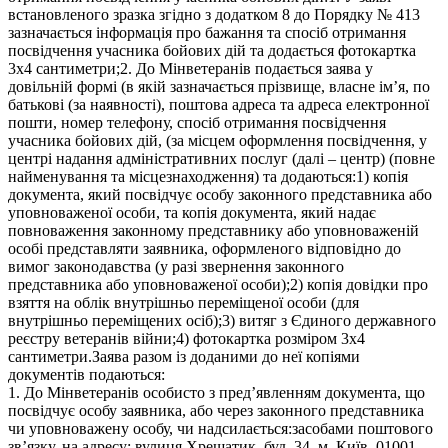
встановленого зразка згідно з додатком 8 до Порядку № 413
зазначається інформація про бажання та спосіб отримання
посвідчення учасника бойових дій та додається фотокартка
3х4 сантиметри;2. До Мінветеранів подається заява у
довільній формі (в якій зазначається прізвище, власне ім’я, по
батькові (за наявності), поштова адреса та адреса електронної
пошти, номер телефону, спосіб отримання посвідчення
учасника бойових дій, (за місцем оформлення посвідчення, у
центрі надання адміністративних послуг (далі – центр) (повне
найменування та місцезнаходження) та додаються:1) копія
документа, який посвідчує особу законного представника або
уповноваженої особи, та копія документа, який надає
повноваження законному представнику або уповноваженій
особі представляти заявника, оформленого відповідно до
вимог законодавства (у разі звернення законного
представника або уповноваженої особи);2) копія довідки про
взяття на облік внутрішньо переміщеної особи (для
внутрішньо переміщених осіб);3) витяг з Єдиного державного
реєстру ветеранів війни;4) фотокартка розміром 3х4
сантиметри.Заява разом із доданими до неї копіями
документів подаються:
1. До Мінветеранів особисто з пред’явленням документа, що
посвідчує особу заявника, або через законного представника
чи уповноважену особу, чи надсилається:засобами поштового
зв’язку, на адресу: вулиця Хрещатик, буд. 34, м. Київ, 01001,