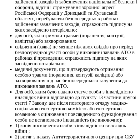
здійсненні заходів із забезпечення національної безпеки і
оборони, відсічі і стримування збройної агресії
Російської Федерації у Донецькій та Луганській
областях, перебуваючи безпосередньо в районах
здійснення зазначених заходів, справжність підпису на
яких засвідчено нотаріально;
для осіб, які отримали травми (поранення, контузії,
каліцтва) або захворювання:
свідчення (заява) не менше ніж двох свідків про період
безпосередньої участі особи у виконанні завдань АТО в
районах її проведення, справжність підпису на яких
засвідчено нотаріально;
медичні документи, що підтверджують отримання
особою травми (поранення, контузії, каліцтва) або
захворювання під час безпосереднього залучення до
виконання завдань АТО.
Для осіб, яким було надано статус особи з інвалідністю
внаслідок війни відповідно до пункту 13 частини другої
статті 7 Закону, але після повторного огляду медико-
соціальною експертною комісією або експертною
командою з оцінювання повсякденного функціонування
особи не встановлено інвалідність (не виключно):
1) копія посвідчення особи з інвалідністю внаслідок
війни ;
2) витяг з наказу Антитерористичного центру при СБУ