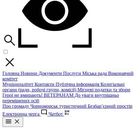
Головна
Новини
Документи
Послуги
Міська рада
Виконавчий
комітет
Муніципалітет
Контакти
Публічна інформація
Колегіальні
органи (ради, робочі групи, комісії)
Місцеві податки та збори
Герої не вмирають!
ВЕТЕРАНАМ
До уваги внутрішньо
переміщених осіб
Про громаду
Чорноморськ туристичний
Безбар’єрний простір
Електронна черга
Чатбот