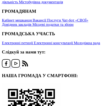
діяльність
Містобудівна документація
ГРОМАДЯНАМ
Кабінет мешканця
Вакансії
Послуги
Чат-бот «СВОЇ»
Довідник закладів
Місцеві податки та збори
ГРОМАДСЬКА УЧАСТЬ
Електронні петиції
Електронні консультації
Молодіжна рада
Слідкуй за нами тут:
НАША ГРОМАДА У СМАРТФОНІ: