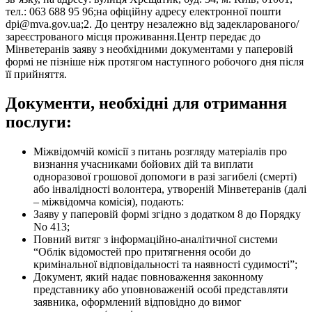
тел.: 063 688 95 96;на офіційну адресу електронної пошти
dpi@mva.gov.ua;2. До центру незалежно від задекларованого/
зареєстрованого місця проживання.Центр передає до
Мінветеранів заяву з необхідними документами у паперовій
формі не пізніше ніж протягом наступного робочого дня після
її прийняття.
Документи, необхідні для отримання
послуги:
Міжвідомчій комісії з питань розгляду матеріалів про
визнання учасниками бойових дій та виплати
одноразової грошової допомоги в разі загибелі (смерті)
або інвалідності волонтера, утвореній Мінветеранів (далі
– міжвідомча комісія), подають:
Заяву у паперовій формі згідно з додатком 8 до Порядку
No 413;
Повний витяг з інформаційно-аналітичної системи
“Облік відомостей про притягнення особи до
кримінальної відповідальності та наявності судимості”;
Документ, який надає повноваження законному
представнику або уповноваженій особі представляти
заявника, оформлений відповідно до вимог