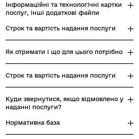
Інформаційні та технологічні картки
послуг, інші додаткові файли
Строк та вартість надання послуги
Інформаційна картка
Технологічна картка
Звичайне надання
Як отримати і що для цього потрібно
Адміністративний збір: Безоплатне надання /
0 UAH /
Строк надання: 14 днів (робочі)
Де отримати
Строк та вартість надання послуги
Міністерство економіки України
Районні, районні у містах Києві та
Севастополі державні адміністрації
Звичайне надання
Куди звернутися, якщо відмовлено у
Виконавчі комітети сільських, селищних,
Адміністративний збір: Безоплатне надання /
наданні послуги?
міських (крім міст обласного значення) рад
0 UAH /
Центр надання адміністративних послуг
Строк надання: 14 днів (робочі)
Нормативна база
Підстави для відмови у наданні послуги:
Хто і як може подати заяву:
Законом не встановлені