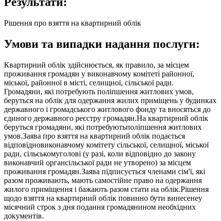
Результати:
Рішення про взяття на квартирний облік
Умови та випадки надання послуги:
Квартирний облік здійснюється, як правило, за місцем
проживання громадян у виконавчому комітеті районної,
міської, районної в місті, селищної, сільської ради.
Громадяни, які потребують поліпшення житлових умов,
беруться на облік для одержання жилих приміщень у будинках
державного і громадського житлового фонду та вносяться до
єдиного державного реєстру громадян.На квартирний облік
беруться громадяни, які потребуютьполіпшення житлових
умов.Заява про взяття на квартирний облік подається
відповідновиконавчому комітету сільської, селищної, міської
ради, сільськомуголові (у разі, коли відповідно до закону
виконавчий органсільської ради не утворено) за місцем
проживання громадян.Заява підписується членами сім'ї, які
разом проживають, мають самостійне право на одержання
жилого приміщення і бажають разом стати на облік.Рішення
щодо взяття на квартирний облік повинно бути винесенеу
місячний строк з дня подання громадянином необхідних
документів.