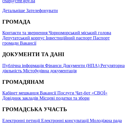
cnap@cmr.gov.ua
Детальніше
Зателефонувати
ГРОМАДА
Контакти та звернення
Чорноморський міський голова
Депутатський корпус
Інвестиційний паспорт
Паспорт
громади
Вакансії
ДОКУМЕНТИ ТА ДАНІ
Публічна інформація
Фінанси
Документи (НПА)
Регуляторна
діяльність
Містобудівна документація
ГРОМАДЯНАМ
Кабінет мешканця
Вакансії
Послуги
Чат-бот «СВОЇ»
Довідник закладів
Місцеві податки та збори
ГРОМАДСЬКА УЧАСТЬ
Електронні петиції
Електронні консультації
Молодіжна рада