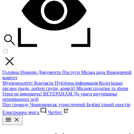
Головна
Новини
Документи
Послуги
Міська рада
Виконавчий
комітет
Муніципалітет
Контакти
Публічна інформація
Колегіальні
органи (ради, робочі групи, комісії)
Місцеві податки та збори
Герої не вмирають!
ВЕТЕРАНАМ
До уваги внутрішньо
переміщених осіб
Про громаду
Чорноморськ туристичний
Безбар’єрний простір
Електронна черга
Чатбот