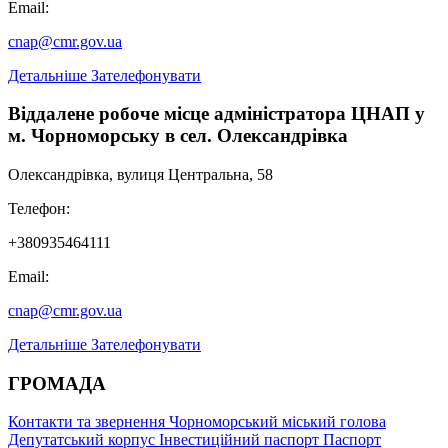
Email:
cnap@cmr.gov.ua
Детальніше
Зателефонувати
Віддалене робоче місце адміністратора ЦНАП у
м. Чорноморську в сел. Олександрівка
Олександрівка, вулиця Центральна, 58
Телефон:
+380935464111
Email:
cnap@cmr.gov.ua
Детальніше
Зателефонувати
ГРОМАДА
Контакти та звернення
Чорноморський міський голова
Депутатський корпус
Інвестиційний паспорт
Паспорт