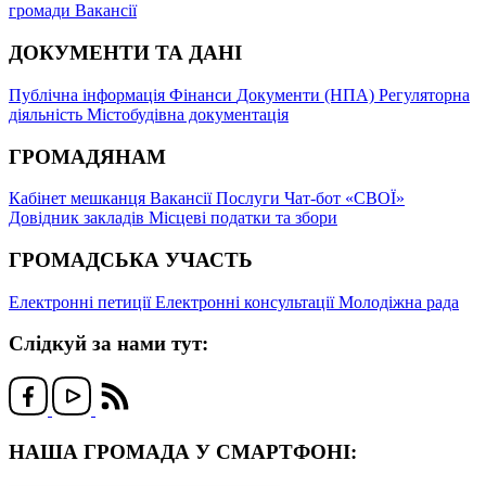
громади
Вакансії
ДОКУМЕНТИ ТА ДАНІ
Публічна інформація
Фінанси
Документи (НПА)
Регуляторна
діяльність
Містобудівна документація
ГРОМАДЯНАМ
Кабінет мешканця
Вакансії
Послуги
Чат-бот «СВОЇ»
Довідник закладів
Місцеві податки та збори
ГРОМАДСЬКА УЧАСТЬ
Електронні петиції
Електронні консультації
Молодіжна рада
Слідкуй за нами тут:
НАША ГРОМАДА У СМАРТФОНІ: