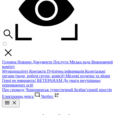
Головна
Новини
Документи
Послуги
Міська рада
Виконавчий
комітет
Муніципалітет
Контакти
Публічна інформація
Колегіальні
органи (ради, робочі групи, комісії)
Місцеві податки та збори
Герої не вмирають!
ВЕТЕРАНАМ
До уваги внутрішньо
переміщених осіб
Про громаду
Чорноморськ туристичний
Безбар’єрний простір
Електронна черга
Чатбот