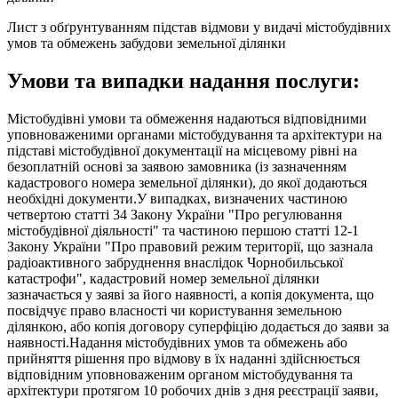
Лист з обґрунтуванням підстав відмови у видачі містобудівних
умов та обмежень забудови земельної ділянки
Умови та випадки надання послуги:
Містобудівні умови та обмеження надаються відповідними
уповноваженими органами містобудування та архітектури на
підставі містобудівної документації на місцевому рівні на
безоплатній основі за заявою замовника (із зазначенням
кадастрового номера земельної ділянки), до якої додаються
необхідні документи.У випадках, визначених частиною
четвертою статті 34 Закону України "Про регулювання
містобудівної діяльності" та частиною першою статті 12-1
Закону України "Про правовий режим території, що зазнала
радіоактивного забруднення внаслідок Чорнобильської
катастрофи", кадастровий номер земельної ділянки
зазначається у заяві за його наявності, а копія документа, що
посвідчує право власності чи користування земельною
ділянкою, або копія договору суперфіцію додається до заяви за
наявності.Надання містобудівних умов та обмежень або
прийняття рішення про відмову в їх наданні здійснюється
відповідним уповноваженим органом містобудування та
архітектури протягом 10 робочих днів з дня реєстрації заяви,