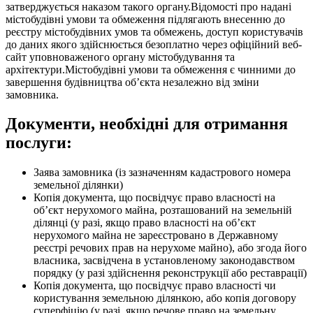
затверджується наказом такого органу.Відомості про надані
містобудівні умови та обмеження підлягають внесенню до
реєстру містобудівних умов та обмежень, доступ користувачів
до даних якого здійснюється безоплатно через офіційний веб-
сайт уповноваженого органу містобудування та
архітектури.Містобудівні умови та обмеження є чинними до
завершення будівництва об’єкта незалежно від зміни
замовника.
Документи, необхідні для отримання
послуги:
Заява замовника (із зазначенням кадастрового номера
земельної ділянки)
Копія документа, що посвідчує право власності на
об’єкт нерухомого майна, розташований на земельній
ділянці (у разі, якщо право власності на об’єкт
нерухомого майна не зареєстровано в Державному
реєстрі речових прав на нерухоме майно), або згода його
власника, засвідчена в установленому законодавством
порядку (у разі здійснення реконструкції або реставрації)
Копія документа, що посвідчує право власності чи
користування земельною ділянкою, або копія договору
суперфіцію (у разі, якщо речове право на земельну