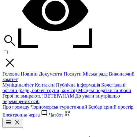
Головна
Новини
Документи
Послуги
Міська рада
Виконавчий
комітет
Муніципалітет
Контакти
Публічна інформація
Колегіальні
органи (ради, робочі групи, комісії)
Місцеві податки та збори
Герої не вмирають!
ВЕТЕРАНАМ
До уваги внутрішньо
переміщених осіб
Про громаду
Чорноморськ туристичний
Безбар’єрний простір
Електронна черга
Чатбот