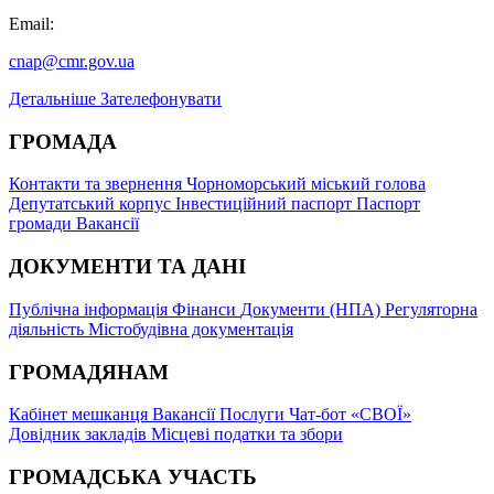
Email:
cnap@cmr.gov.ua
Детальніше
Зателефонувати
ГРОМАДА
Контакти та звернення
Чорноморський міський голова
Депутатський корпус
Інвестиційний паспорт
Паспорт
громади
Вакансії
ДОКУМЕНТИ ТА ДАНІ
Публічна інформація
Фінанси
Документи (НПА)
Регуляторна
діяльність
Містобудівна документація
ГРОМАДЯНАМ
Кабінет мешканця
Вакансії
Послуги
Чат-бот «СВОЇ»
Довідник закладів
Місцеві податки та збори
ГРОМАДСЬКА УЧАСТЬ