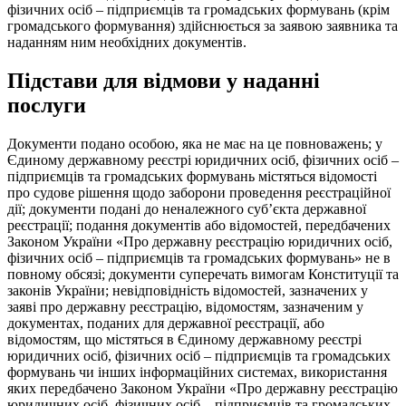
фізичних осіб – підприємців та громадських формувань (крім
громадського формування) здійснюється за заявою заявника та
наданням ним необхідних документів.
Підстави для відмови у наданні
послуги
Документи подано особою, яка не має на це повноважень; у
Єдиному державному реєстрі юридичних осіб, фізичних осіб –
підприємців та громадських формувань містяться відомості
про судове рішення щодо заборони проведення реєстраційної
дії; документи подані до неналежного суб’єкта державної
реєстрації; подання документів або відомостей, передбачених
Законом України «Про державну реєстрацію юридичних осіб,
фізичних осіб – підприємців та громадських формувань» не в
повному обсязі; документи суперечать вимогам Конституції та
законів України; невідповідність відомостей, зазначених у
заяві про державну реєстрацію, відомостям, зазначеним у
документах, поданих для державної реєстрації, або
відомостям, що містяться в Єдиному державному реєстрі
юридичних осіб, фізичних осіб – підприємців та громадських
формувань чи інших інформаційних системах, використання
яких передбачено Законом України «Про державну реєстрацію
юридичних осіб, фізичних осіб – підприємців та громадських