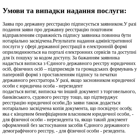
Умови та випадки надання послуги:
Заява про державну реєстрацію підписується заявником.У разі
подання заяви про державну реєстрацію поштовим
відправленням справжність підпису заявника повинна бути
нотаріально засвідчена.Результати надання адміністративної
послуги у сфері державної реєстрації в електронній формі
оприлюднюються на порталі електронних сервісів та доступні
для їх пошуку за кодом доступу. За бажанням заявника
надається виписка з Єдиного державного реєстру юридичних
осіб, фізичних осіб – підприємців та громадських формувань у
паперовій формі з проставленням підпису та печатки
державного реєстратора.У разі, якщо засновником юридичної
особи є юридична особа - нерезидент
подається витяг, виписка чи інший документ з торговельного,
банківського, судового реєстру тощо, що підтверджує
реєстрацію юридичної особи.До заяви також додається
нотаріально засвідчена копія документа, що посвідчує особу,
яка є кінцевим бенефіціарним власником юридичної особи, -
для фізичної особи - нерезидента та, якщо такий документ
оформлений без застосування засобів Єдиного державного
демографічного реєстру, - для фізичної особи - резидента.