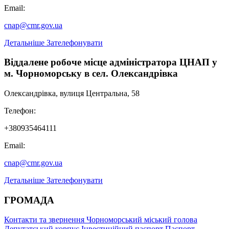
Email:
cnap@cmr.gov.ua
Детальніше
Зателефонувати
Віддалене робоче місце адміністратора ЦНАП у
м. Чорноморську в сел. Олександрівка
Олександрівка, вулиця Центральна, 58
Телефон:
+380935464111
Email:
cnap@cmr.gov.ua
Детальніше
Зателефонувати
ГРОМАДА
Контакти та звернення
Чорноморський міський голова
Депутатський корпус
Інвестиційний паспорт
Паспорт