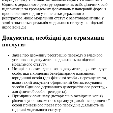
Єдиного державного реєстру юридичних осіб, фізичних осіб –
підприємців та громадських формувань у паперовій формі з
проставленням підпису та печатки державного
реєстратора.Якщо модельний статут є багатоваріантним, у
заяві зазначається редакція модельного статуту, на підставі
якого вона діє
Документи, необхідні для отримання
послуги:
Заява про державну реєстрацію переходу з власного
установчого документа на діяльність на підставі
модельного статуту.
Нотаріально засвідчена копія документа, що посвідчує
особу, яка є кінцевим бенефіціарним власником
юридичної особи (для фізичної особи - нерезидента та,
якщо такий документ оформлений без застосування
засобів Єдиного державного демографічного реєстру, -
для фізичної особи - резидента).
Примірник оригіналу (нотаріально засвідчена копія)
рішення уповноваженого органу управління юридичної
особи приватного права про перехід на діяльність на
підставі модельного статуту