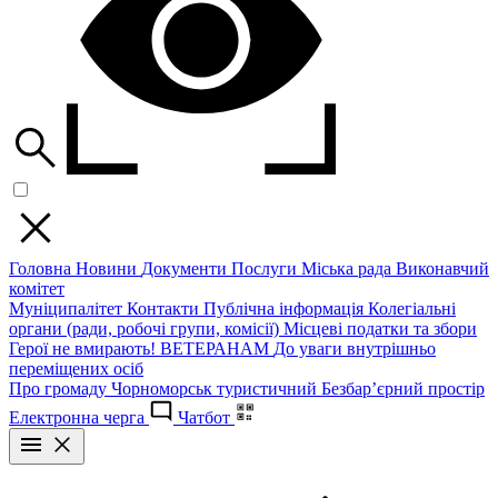
Головна
Новини
Документи
Послуги
Міська рада
Виконавчий
комітет
Муніципалітет
Контакти
Публічна інформація
Колегіальні
органи (ради, робочі групи, комісії)
Місцеві податки та збори
Герої не вмирають!
ВЕТЕРАНАМ
До уваги внутрішньо
переміщених осіб
Про громаду
Чорноморськ туристичний
Безбар’єрний простір
Електронна черга
Чатбот