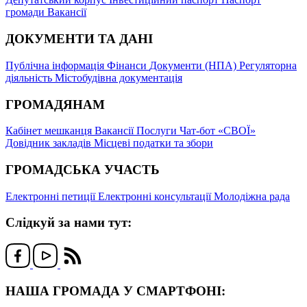
громади
Вакансії
ДОКУМЕНТИ ТА ДАНІ
Публічна інформація
Фінанси
Документи (НПА)
Регуляторна
діяльність
Містобудівна документація
ГРОМАДЯНАМ
Кабінет мешканця
Вакансії
Послуги
Чат-бот «СВОЇ»
Довідник закладів
Місцеві податки та збори
ГРОМАДСЬКА УЧАСТЬ
Електронні петиції
Електронні консультації
Молодіжна рада
Слідкуй за нами тут:
НАША ГРОМАДА У СМАРТФОНІ: