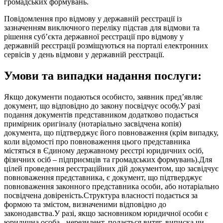
громадських формувань.
Повідомлення про відмову у державній реєстрації із
зазначенням виключного переліку підстав для відмови та
рішення суб’єкта державної реєстрації про відмову у
державній реєстрації розміщуються на порталі електронних
сервісів у день відмови у державній реєстрації.
Умови та випадки надання послуги:
Якщо документи подаються особисто, заявник пред’являє
документ, що відповідно до закону посвідчує особу.У разі
подання документів представником додатково подається
примірник оригіналу (нотаріально засвідчена копія)
документа, що підтверджує його повноваження (крім випадку,
коли відомості про повноваження цього представника
містяться в Єдиному державному реєстрі юридичних осіб,
фізичних осіб – підприємців та громадських формувань).Для
цілей проведення реєстраційних дій документом, що засвідчує
повноваження представника, є документ, що підтверджує
повноваження законного представника особи, або нотаріально
посвідчена довіреність.Структура власності подається за
формою та змістом, визначеними відповідно до
законодавства.У разі, якщо засновником юридичної особи є
юридична особа - нерезидент, подається витяг, виписка чи