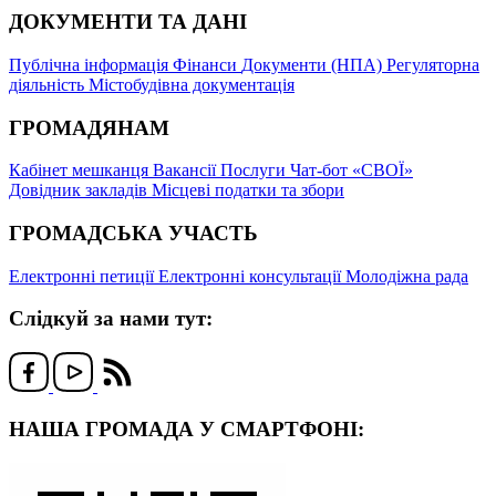
ДОКУМЕНТИ ТА ДАНІ
Публічна інформація
Фінанси
Документи (НПА)
Регуляторна
діяльність
Містобудівна документація
ГРОМАДЯНАМ
Кабінет мешканця
Вакансії
Послуги
Чат-бот «СВОЇ»
Довідник закладів
Місцеві податки та збори
ГРОМАДСЬКА УЧАСТЬ
Електронні петиції
Електронні консультації
Молодіжна рада
Слідкуй за нами тут:
НАША ГРОМАДА У СМАРТФОНІ: