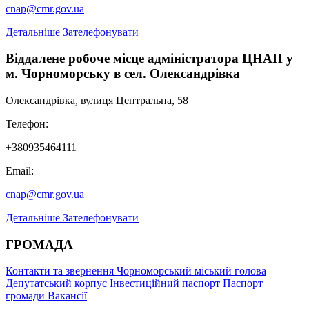
cnap@cmr.gov.ua
Детальніше
Зателефонувати
Віддалене робоче місце адміністратора ЦНАП у
м. Чорноморську в сел. Олександрівка
Олександрівка, вулиця Центральна, 58
Телефон:
+380935464111
Email:
cnap@cmr.gov.ua
Детальніше
Зателефонувати
ГРОМАДА
Контакти та звернення
Чорноморський міський голова
Депутатський корпус
Інвестиційний паспорт
Паспорт
громади
Вакансії