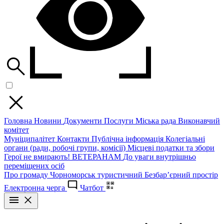
Головна
Новини
Документи
Послуги
Міська рада
Виконавчий
комітет
Муніципалітет
Контакти
Публічна інформація
Колегіальні
органи (ради, робочі групи, комісії)
Місцеві податки та збори
Герої не вмирають!
ВЕТЕРАНАМ
До уваги внутрішньо
переміщених осіб
Про громаду
Чорноморськ туристичний
Безбар’єрний простір
Електронна черга
Чатбот