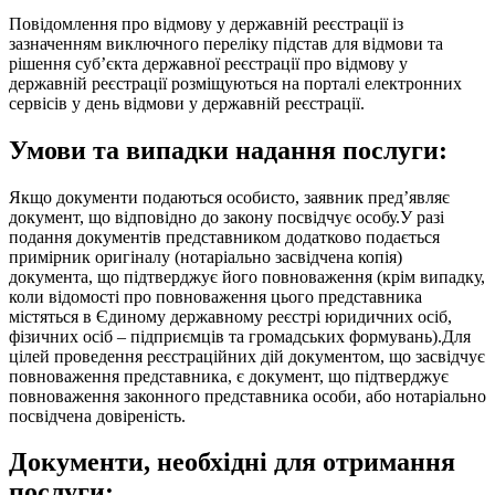
Повідомлення про відмову у державній реєстрації із
зазначенням виключного переліку підстав для відмови та
рішення суб’єкта державної реєстрації про відмову у
державній реєстрації розміщуються на порталі електронних
сервісів у день відмови у державній реєстрації.
Умови та випадки надання послуги:
Якщо документи подаються особисто, заявник пред’являє
документ, що відповідно до закону посвідчує особу.У разі
подання документів представником додатково подається
примірник оригіналу (нотаріально засвідчена копія)
документа, що підтверджує його повноваження (крім випадку,
коли відомості про повноваження цього представника
містяться в Єдиному державному реєстрі юридичних осіб,
фізичних осіб – підприємців та громадських формувань).Для
цілей проведення реєстраційних дій документом, що засвідчує
повноваження представника, є документ, що підтверджує
повноваження законного представника особи, або нотаріально
посвідчена довіреність.
Документи, необхідні для отримання
послуги: