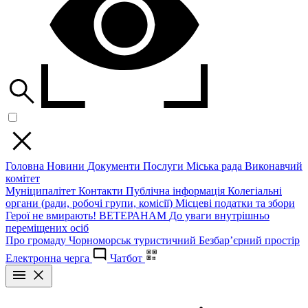
Головна
Новини
Документи
Послуги
Міська рада
Виконавчий
комітет
Муніципалітет
Контакти
Публічна інформація
Колегіальні
органи (ради, робочі групи, комісії)
Місцеві податки та збори
Герої не вмирають!
ВЕТЕРАНАМ
До уваги внутрішньо
переміщених осіб
Про громаду
Чорноморськ туристичний
Безбар’єрний простір
Електронна черга
Чатбот