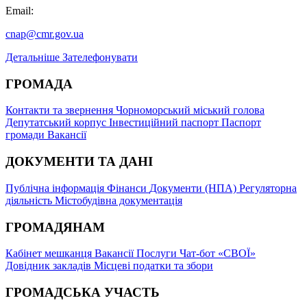
Email:
cnap@cmr.gov.ua
Детальніше
Зателефонувати
ГРОМАДА
Контакти та звернення
Чорноморський міський голова
Депутатський корпус
Інвестиційний паспорт
Паспорт
громади
Вакансії
ДОКУМЕНТИ ТА ДАНІ
Публічна інформація
Фінанси
Документи (НПА)
Регуляторна
діяльність
Містобудівна документація
ГРОМАДЯНАМ
Кабінет мешканця
Вакансії
Послуги
Чат-бот «СВОЇ»
Довідник закладів
Місцеві податки та збори
ГРОМАДСЬКА УЧАСТЬ