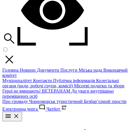
Головна
Новини
Документи
Послуги
Міська рада
Виконавчий
комітет
Муніципалітет
Контакти
Публічна інформація
Колегіальні
органи (ради, робочі групи, комісії)
Місцеві податки та збори
Герої не вмирають!
ВЕТЕРАНАМ
До уваги внутрішньо
переміщених осіб
Про громаду
Чорноморськ туристичний
Безбар’єрний простір
Електронна черга
Чатбот