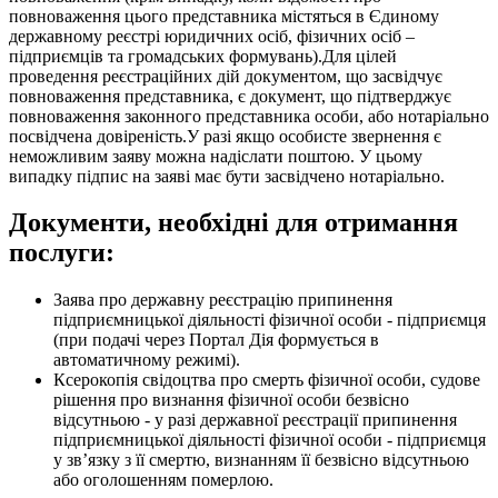
повноваження цього представника містяться в Єдиному
державному реєстрі юридичних осіб, фізичних осіб –
підприємців та громадських формувань).Для цілей
проведення реєстраційних дій документом, що засвідчує
повноваження представника, є документ, що підтверджує
повноваження законного представника особи, або нотаріально
посвідчена довіреність.У разі якщо особисте звернення є
неможливим заяву можна надіслати поштою. У цьому
випадку підпис на заяві має бути засвідчено нотаріально.
Документи, необхідні для отримання
послуги:
Заява про державну реєстрацію припинення
підприємницької діяльності фізичної особи - підприємця
(при подачі через Портал Дія формується в
автоматичному режимі).
Ксерокопія свідоцтва про смерть фізичної особи, судове
рішення про визнання фізичної особи безвісно
відсутньою - у разі державної реєстрації припинення
підприємницької діяльності фізичної особи - підприємця
у зв’язку з її смертю, визнанням її безвісно відсутньою
або оголошенням померлою.