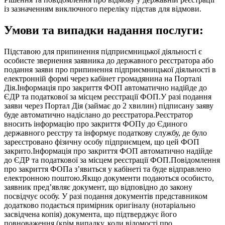
із зазначенням виключного переліку підстав для відмови.
Умови та випадки надання послуги:
Підставою для припинення підприємницької діяльності є
особисте звернення заявника до державного реєстратора або
подання заяви про припинення підприємницької діяльності в
електронній формі через кабінет громадянина на Порталі
Дія.Інформація про закриття ФОП автоматично надійде до
ЄДР та податкової за місцем реєстрації ФОП.У разі подання
заяви через Портал Дія (займає до 2 хвилин) підписану заяву
буде автоматично надіслано до реєстратора.Реєстратор
вносить інформацію про закриття ФОПу до Єдиного
державного реєстру та інформує податкову службу, де було
зареєстровано фізичну особу підприємцем, що цей ФОП
закрито.Інформація про закриття ФОП автоматично надійде
до ЄДР та податкової за місцем реєстрації ФОП.Повідомлення
про закриття ФОПа з’явиться у кабінеті та буде відправлено
електронною поштою.Якщо документи подаються особисто,
заявник пред’являє документ, що відповідно до закону
посвідчує особу. У разі подання документів представником
додатково подається примірник оригіналу (нотаріально
засвідчена копія) документа, що підтверджує його
повноваження (крім випадку, коли відомості про