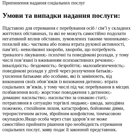
Припинення надання соціальних послуг
Умови та випадки надання послуги:
Підставою для отримання є перебування осіб / сім’ї у складних
життєвих обставинах, та які не можуть самостійно подолати
негативний вплив обставин, зумовлених такими чинниками:-
похилий вік;- часткова або повна втрата рухової активності,
пам’яті;- невиліковні хвороби, хвороби, що потребують
тривалого лікування;- психічні та поведінкові розлади, у тому
числі пов’язані із вживанням психоактивних речовин;-
інвалідність;- бездомність;- безробіття;- малозабезпеченість;-
поведінкові розлади у дітей через розлучення батьків;-
ухилення батьками або особами, які їх замінюють, від
виконання своїх обов’язків із виховання дитини;- втрата
соціальних зв’язків, у тому числі під час перебування в місцях
позбавлення волі;- жорстоке поводження з дитиною;-
домашнє насильство;- насильство за ознакою статі;-
потрапляння в ситуацію торгівлі людьми;- шкода, заподіяна
пожежею, стихійним лихом, катастрофою, бойовими діями,
терористичним актом, збройним конфліктом, тимчасовою
окупацією.Якщо особа через стан здоров’я не може
самостійно прийняти рішення про необхідність отримання
соціальних послуг, заяву подає її законний представник.