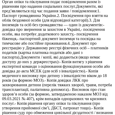
Орган опіки та піклування подає повідомлення разом із
рішенням про надання соціальних послуг.Документи, які
пред’являються під час подання заяви / повідомлення:1.
Паспорт громадянина України.2. Посвідчення про взяття на
облік бездомної особи (для відповідної категорії).3. Для
іноземців та осіб без громадянства — один із документів:-
довідка про звернення за захистом в Україні,- посвідчення
особи, яка потребує додаткового захисту,- посвідчення
біженця,- паспортний документ іноземця та посвідка на
тимчасове або постійне проживання.4. Документ про
реєстрацію у Державному реєстрі фізичних осіб – платників
податків (картка платника податків або дані з
паспорта).Документи / копії, які додаються (якщо немає
доступу до них у держреєстрах):- Копія витягу з рішення
експертної команди з оцінювання функціонування особи або
довідка до акта МСЕК (для осіб з інвалідністю).- Копія
медичного висновку про дитину з інвалідністю віком до 18
років (за формою МОЗ).- Копія довідки ЛКК про
захворювання дитини (перелік тяжких хвороб, травм, потреба
трансплантації, паліативна допомога).- Висновок про стан
здоров’я особи (за формою, затвердженою наказом МОЗ від
09.03.2021 № 407), крім випадків одноразових чи кризових
послуг.- Копія рішення органу опіки та піклування (про
утворення прийомної сім’ї, ДБСТ, патронат тощо).- Копія
рішення суду про обмеження цивільної дієздатності / визнання