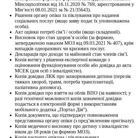
Мінсоцполітики від 16.11.2020 № 769, зареєстрованим у
Мін’юсті 08.01.2021 за № 21/35643).
Рішення органу опіки та піклування про надання
соціальних послуг (якщо заяву подає їх уповноважена
особа).
Акт оцінки потреб сім’ї / особи (якщо складений).
Висновок про стан здоров’я особи (за формою,
затвердженою наказом МОЗ від 09.03.2021 № 407), крім
випадків одноразових чи кризових послуг.
Декларація про доходи та майновий стан членів сім’ї.
Копія витягу з рішення експертної команди з
оцінювання функціонування особи або довідка до акта
МСЕК (для осіб з інвалідністю).
Копія довідки ЛКК про захворювання дитини (перелік
тяжких хвороб, травм, потреба трансплантації,
паліативна допомога).
Копія довідки про взяття на облік ВПО (за наявності; у
разі технічної можливості копія зазначеної довідки
подається в електронній формі з використанням
мобільного додатка „Портал Дія”).
Копія документа, що підтверджує повноваження
представника органу опіки (з пред’явленням оригіналу).
Копія медичного висновку про дитину з інвалідністю
віком до 18 років (за формою МОЗ).
Копія паспорта опікуна / піклувальника.