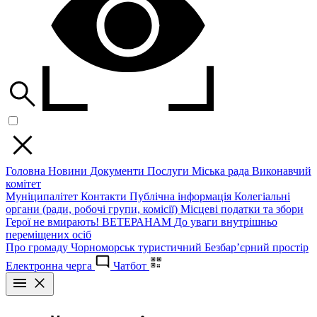
Головна
Новини
Документи
Послуги
Міська рада
Виконавчий
комітет
Муніципалітет
Контакти
Публічна інформація
Колегіальні
органи (ради, робочі групи, комісії)
Місцеві податки та збори
Герої не вмирають!
ВЕТЕРАНАМ
До уваги внутрішньо
переміщених осіб
Про громаду
Чорноморськ туристичний
Безбар’єрний простір
Електронна черга
Чатбот