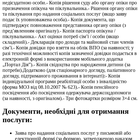
недієздатною особи.- Копія рішення суду або органу опіки про
призначення опікуна чи піклувальника.- Рішення органу опіки
та піклування про надання соціальних послуг (якщо заяву
подає їх уповноважена особа).- Копія документа, що
підтверджує повноваження представника органу опіки (з
пред’явленням оригіналу).- Копія паспорта опікуна /
піклувальника.- Акт оцінки потреб сім’ї / особи (якщо
складений).- Декларація про доходи та майновий стан членів
сім’ї.- Копія довідки про взяття на облік ВПО (за наявності; у
разі технічної можливості копія зазначеної довідки подається в
електронній формі з використанням мобільного додатка
„Портал Дія”).- Копія свідоцтва про народження дитини (за
потреби).Додатково (для стаціонарного догляду, паліативного
догляду, підтриманого проживання в інтернаті):- Копія
індивідуальної програми реабілітації особи з інвалідністю
(форма МОЗ від 08.10.2007 № 623).- Копія пенсійного
посвідчення або посвідчення одержувача держсоцдопомоги
(за наявності, з оригіналом).- Три фотокартки розміром 3×4 см.
Документи, необхідні для отримання
послуги:
Заява про надання соціальних послуг у письмовій або
електронній формі (за формою, затвердженою наказом