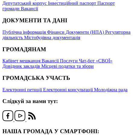
Депутатський корпус
Інвестиційний паспорт
Паспорт
громади
Вакансії
ДОКУМЕНТИ ТА ДАНІ
Публічна інформація
Фінанси
Документи (НПА)
Регуляторна
діяльність
Містобудівна документація
ГРОМАДЯНАМ
Кабінет мешканця
Вакансії
Послуги
Чат-бот «СВОЇ»
Довідник закладів
Місцеві податки та збори
ГРОМАДСЬКА УЧАСТЬ
Електронні петиції
Електронні консультації
Молодіжна рада
Слідкуй за нами тут:
НАША ГРОМАДА У СМАРТФОНІ: