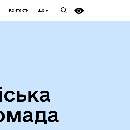
Контакти
Ще
Про громаду
іська
омада