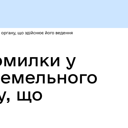
Чорноморськ туристичний
 органу, що здійснює його ведення
омилки у
земельного
Безбар’єрний простір
у, що