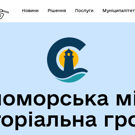
Новини
Рішення
Послуги
Муніципалітет
лічна інформація
Герої не вмирають!
оморська м
торіальна гр