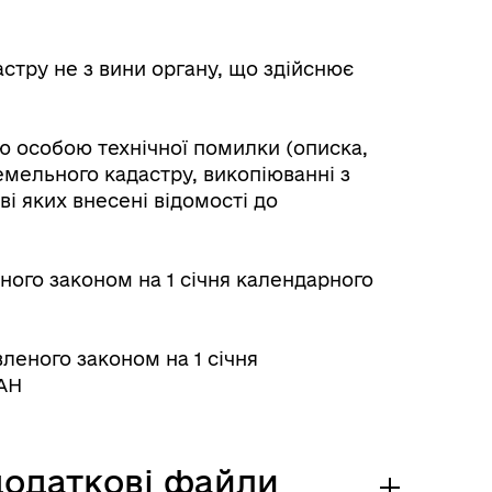
тру не з вини органу, що здійснює
ю особою технічної помилки (описка,
емельного кадастру, викопіюванні з
і яких внесені відомості до
ного законом на 1 січня календарного
леного законом на 1 січня
UAH
 додаткові файли