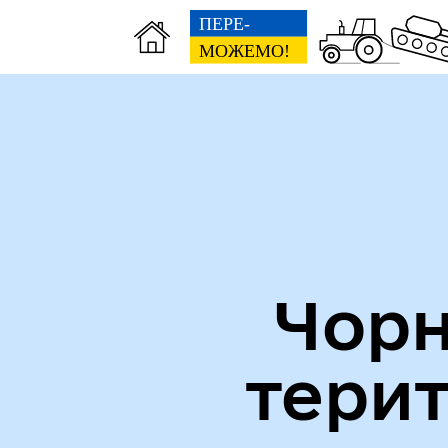
Міська рада
Пуб
Чорн
тери