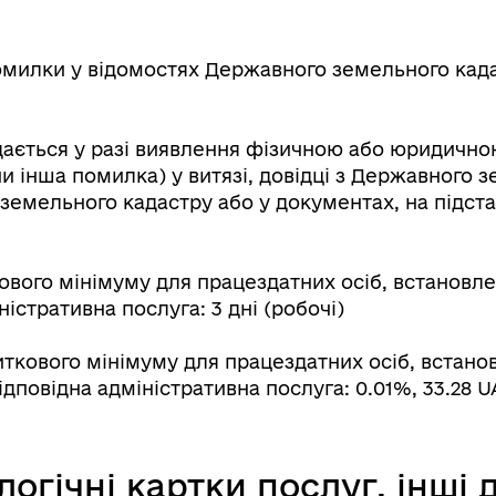
милки у відомостях Державного земельного кадас
ається у разі виявлення фізичною або юридично
 інша помилка) у витязі, довідці з Державного з
емельного кадастру або у документах, на підстав
вого мінімуму для працездатних осіб, встановле
ністративна послуга: 3 дні (робочі)
ткового мінімуму для працездатних осіб, встанов
ідповідна адміністративна послуга: 0.01%, 33.28 
логічні картки послуг, інші