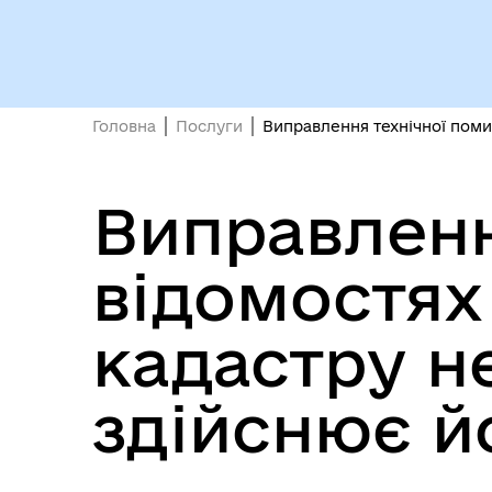
Кол
Виконавчий комітет
роб
Головна
Послуги
Виправлення технічної поми
Виправленн
відомостях
Міс
кадастру н
здійснює й