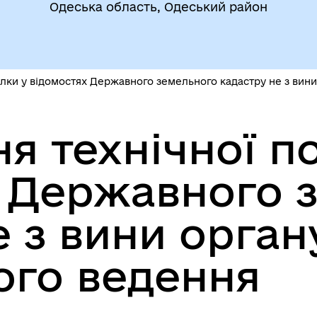
Одеська область, Одеський район
егіальні органи (ради,
ВЕТЕРАНАМ
очі групи, комісії)
лки у відомостях Державного земельного кадастру не з вини
я технічної п
 Державного 
До уваги внутрішньо
цеві податки та збори
переміщених осіб
е з вини орган
ого ведення