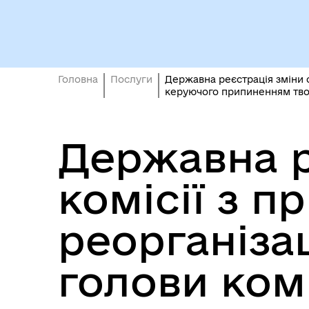
Кол
Виконавчий комітет
роб
Головна
Послуги
Державна реєстрація зміни скл
керуючого припиненням твор
Державна р
комісії з п
Міс
реорганізаці
голови комі