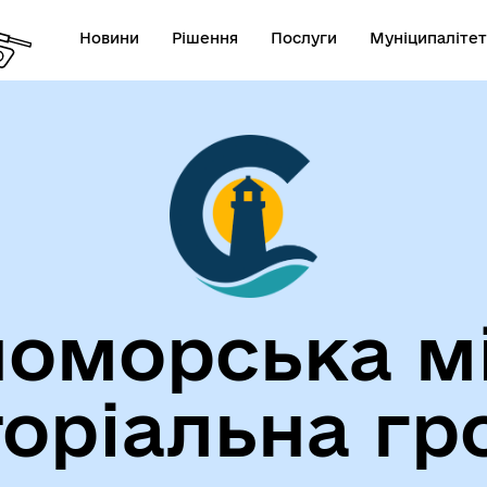
Новини
Рішення
Послуги
Муніципалітет
лічна інформація
Герої не вмирають!
оморська м
торіальна гр