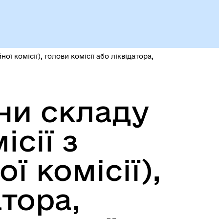
Чорноморськ туристичний
ої комісії), голови комісії або ліквідатора,
ни складу
ісії з
Безбар’єрний простір
ї комісії),
атора,