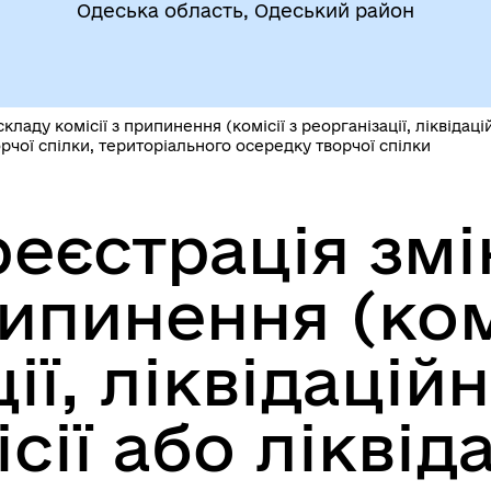
Одеська область, Одеський район
егіальні органи (ради,
ВЕТЕРАНАМ
очі групи, комісії)
аду комісії з припинення (комісії з реорганізації, ліквідаційн
чої спілки, територіального осередку творчої спілки
еєстрація змі
рипинення (ком
До уваги внутрішньо
цеві податки та збори
переміщених осіб
ї, ліквідаційно
сії або ліквід