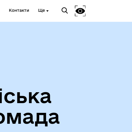
Контакти
Ще
Про громаду
іська
омада