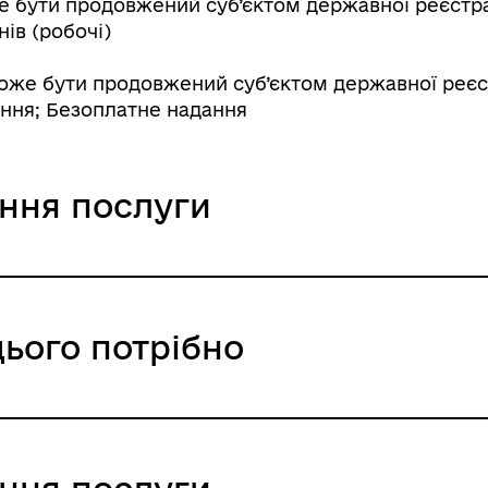
 бути продовжений суб’єктом державної реєстраці
нів (робочі)
же бути продовжений суб’єктом державної реєстр
ання; Безоплатне надання
ання послуги
може бути продовжений суб’єктом д
цього потрібно
ніж на 15 робочих днів
ння / 0 UAH /
ння / 0 UAH /
ції України