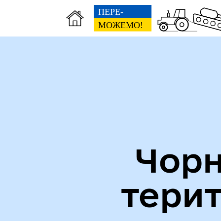
Міська рада
Пуб
Чорн
тери