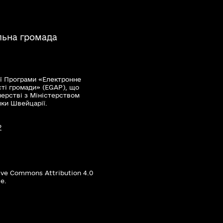
льна громада
ї Програми «Електронне
сті громади» (EGAP), що
нерстві з Міністерством
мки Швейцарії.
?
ive Commons Attribution 4.0
е.