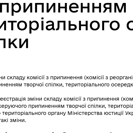
припиненням 
риторіального
лки
складу комісії з припинення (комісії з реорганіза
пиненням творчої спілки, територіального осередк
страція зміни складу комісії з припинення (комісі
а, керуючого припиненням творчої спілки, територ
територіального органу Міністерства юстиції Ук
акі зміни.