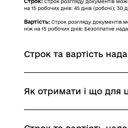
Строк:
Строк розгляду документів може
на 15 робочих днів: 45 днів (робочі); 30 д
Вартість:
Строк розгляду документів мо
ніж на 15 робочих днів: Безоплатне над
Строк та вартість над
Строк розгляду документів 
Як отримати і що для 
необхідності, але не більше 
Адміністративний збір: Безоплатне нада
Строк надання: 45 днів (робочі)
Звичайне надання
Адміністративний збір: Безоплатне нада
Де отримати
Строк надання: 30 днів (робочі)
Територіальні органи Міністерства юсти