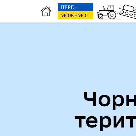
Міська рада
Пуб
Чорн
тери
Кол
Виконавчий комітет