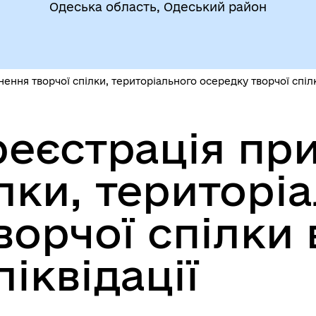
очі групи, комісії)
Одеська область, Одеський район
ння творчої спілки, територіального осередку творчої спілки
еєстрація пр
До уваги внутрішньо
цеві податки та збори
переміщених осіб
ілки, територі
ворчої спілки 
ліквідації