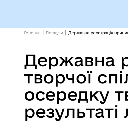
роб
Головна
Послуги
Державна реєстрація припине
Державна р
Міс
творчої сп
осередку т
результаті 