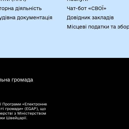
зичних осіб – підприємців та громадських форму
торна діяльність
Чат-бот «СВОЇ»
 України «Про державну реєстрацію юридичних ос
удівна документація
Довідник закладів
кта державної реєстрації.
Місцеві податки та збо
едставник оскаржувача
льна громада
ї Програми «Електронне
сті громади» (EGAP), що
нерстві з Міністерством
мки Швейцарії.