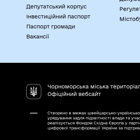
державному реєстрі юридичних осіб, фі
Депутатський корпус
Регуля
використання яких передбачено Законом
Інвестиційний паспорт
Містоб
громадських формувань»
Паспорт громади
Документи подані до неналежного суб’є
Скаргу може подавати: оскаржувач, пр
Вакансії
Чорноморська міська територіа
Офіційний вебсайт
Створено в межах швейцарсько-українсько
урядування задля підзвітності влади та уча
реалізується Фондом Східна Європа у парт
цифрової трансформації України за підтри