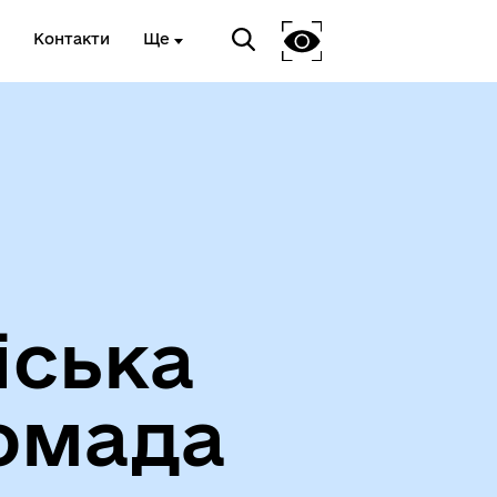
Контакти
Ще
Про громаду
іська
омада
Чорноморськ туристичний