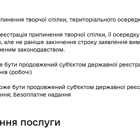
нення творчої спілки, територіального осередку 
єстрація припинення творчої спілки, її осередку 
, але не раніше закінчення строку заявлення ви
аченим законодавством.
 бути продовжений суб’єктом державної реєстраці
нів (робочі)
же бути продовжений суб’єктом державної реєстр
ання; Безоплатне надання
ання послуги