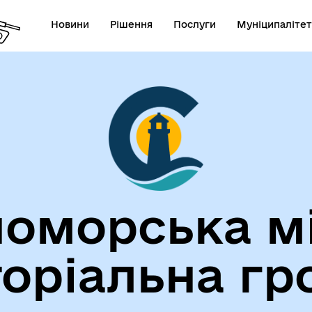
Новини
Рішення
Послуги
Муніципалітет
лічна інформація
Герої не вмирають!
оморська м
торіальна гр
егіальні органи (ради,
ВЕТЕРАНАМ