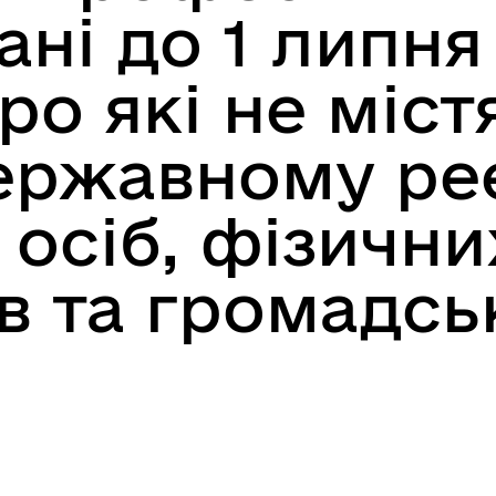
ні до 1 липня
ро які не міст
ержавному реє
осіб, фізичних
в та громадсь