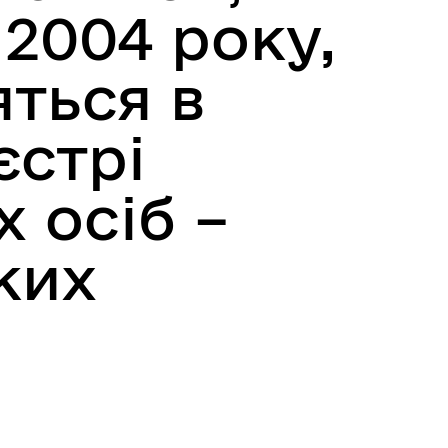
 2004 року,
яться в
стрі
 осіб –
ких