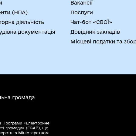
и
Вакансії
нти (НПА)
Послуги
торна діяльність
Чат-бот «СВОЇ»
удівна документація
Довідник закладів
Місцеві податки та збо
льна громада
ї Програми «Електронне
сті громади» (EGAP), що
нерстві з Міністерством