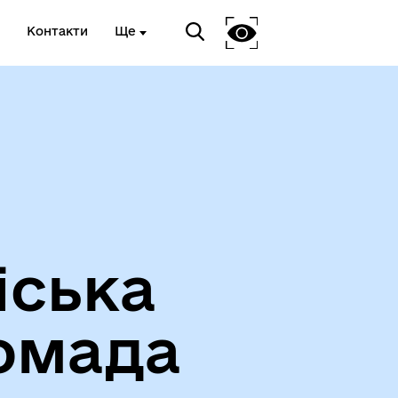
Контакти
Ще
Про громаду
іська
омада