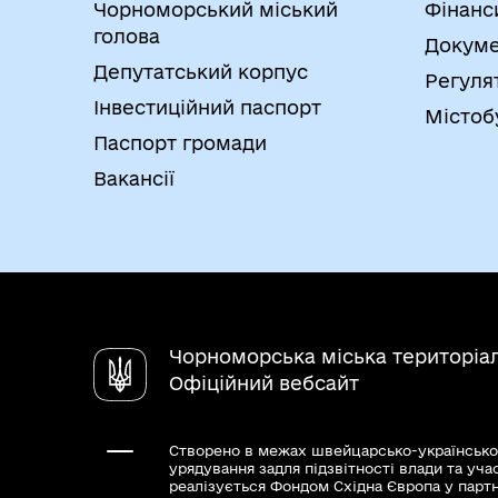
Чорноморський міський
Фінанс
голова
Докуме
Депутатський корпус
Регуля
Інвестиційний паспорт
Містоб
Паспорт громади
Вакансії
Чорноморська міська територіа
Офіційний вебсайт
Створено в межах швейцарсько-українсько
урядування задля підзвітності влади та уча
реалізується Фондом Східна Європа у парт