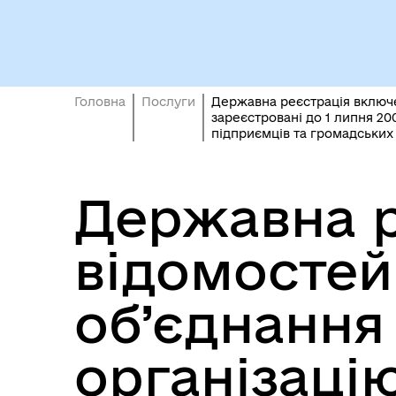
Кол
Виконавчий комітет
роб
Головна
Послуги
Державна реєстрація включе
зареєстровані до 1 липня 20
підприємців та громадськи
Державна р
відомостей
Міс
об’єднання
організаці