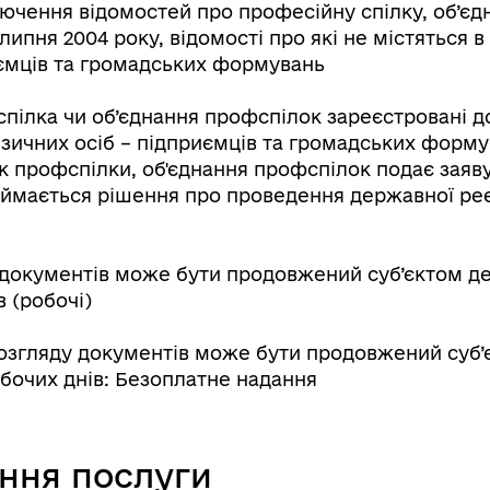
чення відомостей про професійну спілку, об’єдн
 липня 2004 року, відомості про які не містяться
иємців та громадських формувань
ілка чи об’єднання профспілок зареєстровані до 
зичних осіб – підприємців та громадських формув
 профспілки, об'єднання профспілок подає заяву 
риймається рішення про проведення державної реєс
у документів може бути продовжений суб’єктом де
в (робочі)
озгляду документів може бути продовжений суб’є
робочих днів: Безоплатне надання
ання послуги