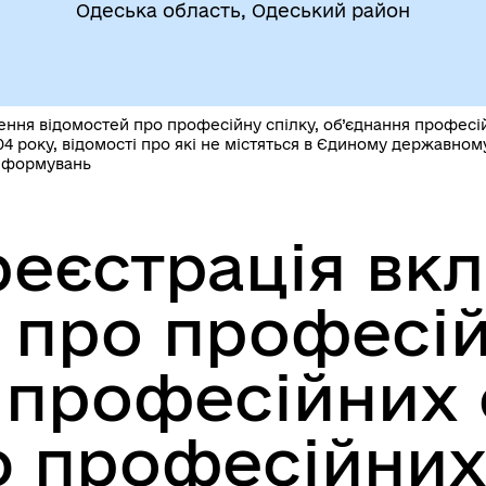
Одеська область, Одеський район
егіальні органи (ради,
ВЕТЕРАНАМ
очі групи, комісії)
ння відомостей про професійну спілку, об’єднання професій
04 року, відомості про які не містяться в Єдиному державном
х формувань
еєстрація вк
 про професій
До уваги внутрішньо
цеві податки та збори
переміщених осіб
 професійних 
ю професійних