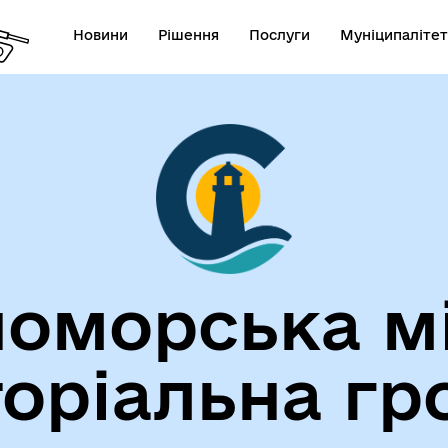
Новини
Рішення
Послуги
Муніципалітет
лічна інформація
Герої не вмирають!
оморська м
торіальна гр