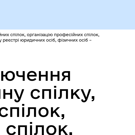
Чорноморськ туристичний
них спілок, організацію професійних спілок,
у реєстрі юридичних осіб, фізичних осіб –
лючення
ну спілку,
Безбар’єрний простір
спілок,
 спілок,