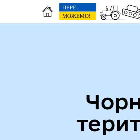
Міська рада
Пуб
Чорн
тери