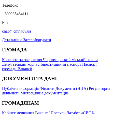
Телефон:
+380935464111
Email:
cnap@cmr.gov.ua
Детальніше
Зателефонувати
ГРОМАДА
Контакти та звернення
Чорноморський міський голова
Депутатський корпус
Інвестиційний паспорт
Паспорт
громади
Вакансії
ДОКУМЕНТИ ТА ДАНІ
Публічна інформація
Фінанси
Документи (НПА)
Регуляторна
діяльність
Містобудівна документація
ГРОМАДЯНАМ
Кабінет мешканця
Вакансії
Послуги
Чат-бот «СВОЇ»