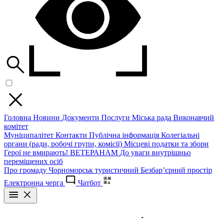
Головна
Новини
Документи
Послуги
Міська рада
Виконавчий
комітет
Муніципалітет
Контакти
Публічна інформація
Колегіальні
органи (ради, робочі групи, комісії)
Місцеві податки та збори
Герої не вмирають!
ВЕТЕРАНАМ
До уваги внутрішньо
переміщених осіб
Про громаду
Чорноморськ туристичний
Безбар’єрний простір
Електронна черга
Чатбот