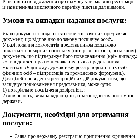
Рішення та повідомлення про відмову у державній реєстрації
із зазначенням виключного переліку підстав для відмови.
Умови та випадки надання послуги:
Якщо документи подаються особисто, заявник пред’являє
документ, що відповідно до закону посвідчує особу.
У разі подання документів представником додатково
подається примірник оригіналу (нотаріально засвідчена копія)
документа, що підтверджує його повноваження (крім випадку,
коли відомості про повноваження цього представника
містяться в Єдиному державному реєстрі юридичних осіб,
фізичних осіб – підприємців та громадських формувань).
Для цілей проведення реєстраційних дій документом, що
засвідчує повноваження представника, може бути:
1) нотаріально посвідчена довіреність;
2) довіреність, видана відповідно до законодавства іноземної
держави.
Документи, необхідні для отримання
послуги:
Заява про державну реєстрацію припинення юридичної