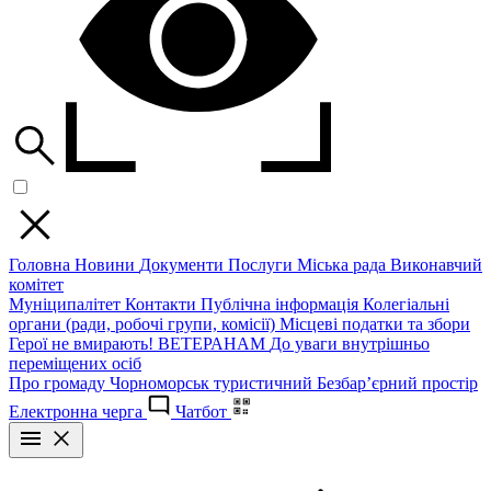
Головна
Новини
Документи
Послуги
Міська рада
Виконавчий
комітет
Муніципалітет
Контакти
Публічна інформація
Колегіальні
органи (ради, робочі групи, комісії)
Місцеві податки та збори
Герої не вмирають!
ВЕТЕРАНАМ
До уваги внутрішньо
переміщених осіб
Про громаду
Чорноморськ туристичний
Безбар’єрний простір
Електронна черга
Чатбот