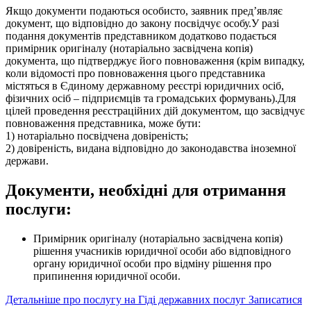
Якщо документи подаються особисто, заявник пред’являє
документ, що відповідно до закону посвідчує особу.У разі
подання документів представником додатково подається
примірник оригіналу (нотаріально засвідчена копія)
документа, що підтверджує його повноваження (крім випадку,
коли відомості про повноваження цього представника
містяться в Єдиному державному реєстрі юридичних осіб,
фізичних осіб – підприємців та громадських формувань).Для
цілей проведення реєстраційних дій документом, що засвідчує
повноваження представника, може бути:
1) нотаріально посвідчена довіреність;
2) довіреність, видана відповідно до законодавства іноземної
держави.
Документи, необхідні для отримання
послуги:
Примірник оригіналу (нотаріально засвідчена копія)
рішення учасників юридичної особи або відповідного
органу юридичної особи про відміну рішення про
припинення юридичної особи.
Детальніше про послугу на Гіді державних послуг
Записатися