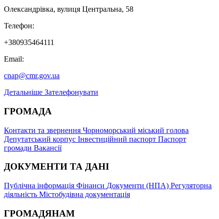
Олександрівка, вулиця Центральна, 58
Телефон:
+380935464111
Email:
cnap@cmr.gov.ua
Детальніше
Зателефонувати
ГРОМАДА
Контакти та звернення
Чорноморський міський голова
Депутатський корпус
Інвестиційний паспорт
Паспорт
громади
Вакансії
ДОКУМЕНТИ ТА ДАНІ
Публічна інформація
Фінанси
Документи (НПА)
Регуляторна
діяльність
Містобудівна документація
ГРОМАДЯНАМ