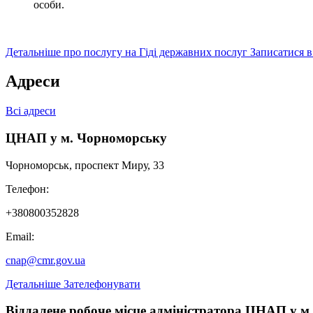
особи.
Детальніше про послугу на Гіді державних послуг
Записатися 
Адреси
Всі адреси
ЦНАП у м. Чорноморську
Чорноморськ, проспект Миру, 33
Телефон:
+380800352828
Email:
cnap@cmr.gov.ua
Детальніше
Зателефонувати
Віддалене робоче місце адміністратора ЦНАП у м