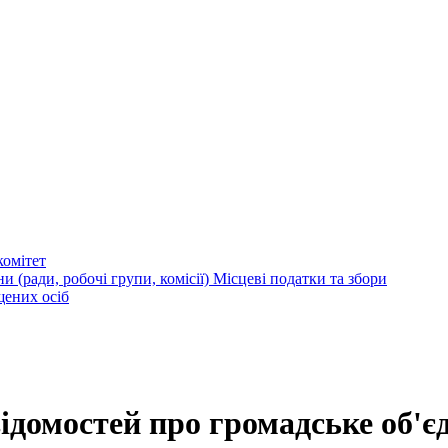
омітет
и (ради, робочі групи, комісії)
Місцеві податки та збори
щених осіб
ідомостей про громадське об'є