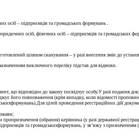
их осіб – підприємців та громадських формувань .
юридичних осіб, фізичних осіб – підприємців та громадських фо
готовлений шляхом сканування – у разі внесення змін до устано
 зазначенням виключного переліку підстав для відмови.
ент, що відповідно до закону посвідчує особу.У разі подання до
верджує його повноваження (крім випадку, коли відомості пропо
адськихформувань).Для цілей проведення реєстраційних дій докум
ержави;
пропризначення (обрання) керівника (у разі державної реєстраці
дприємців та громадськихформувань, у зв’язку з призначенням (