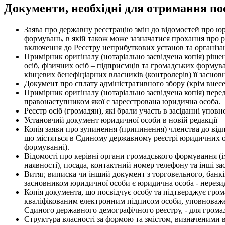
Документи, необхідні для отримання по
Заява про державну реєстрацію змін до відомостей про ю
формувань, в якій також може зазначатися прохання про р
включення до Реєстру неприбуткових установ та організа
Примірник оригіналу (нотаріально засвідчена копія) рі
осіб, фізичних осіб – підприємців та громадських формува
кінцевих бенефіціарних власників (контролерів) її засно
Документ про сплату адміністративного збору (крім внесе
Примірник оригіналу (нотаріально засвідчена копія) перед
правонаступником якої є зареєстрована юридична особа.
Реєстр осіб (громадян), які брали участь в засіданні упо
Установчий документ юридичної особи в новій редакції – у
Копія заяви про зупинення (припинення) членства до відп
що містяться в Єдиному державному реєстрі юридичних ос
формуванні).
Відомості про керівні органи громадського формування (і
наявності), посада, контактний номер телефону та інші зас
Витяг, виписка чи інший документ з торговельного, банкі
засновником юридичної особи є юридична особа - нерезиде
Копія документа, що посвідчує особу та підтверджує гром
кваліфікованим електронним підписом особи, уповноважен
Єдиного державного демографічного реєстру, - для громад
Структура власності за формою та змістом, визначеними в