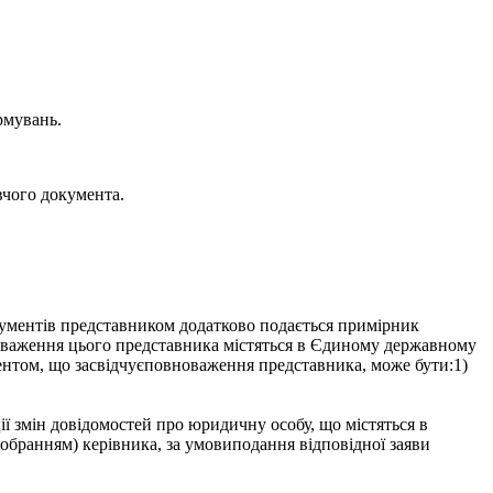
рмувань.
вчого документа.
кументів представником додатково подається примірник
вноваження цього представника містяться в Єдиному державному
ентом, що засвідчуєповноваження представника, може бути:1)
ї змін довідомостей про юридичну особу, що містяться в
обранням) керівника, за умовиподання відповідної заяви