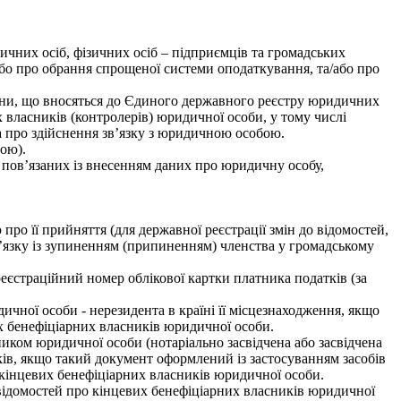
чних осіб, фізичних осіб – підприємців та громадських
або про обрання спрощеної системи оподаткування, та/або про
іни, що вносяться до Єдиного державного реєстру юридичних
х власників (контролерів) юридичної особи, у тому числі
а про здійснення зв’язку з юридичною особою.
бою).
, пов’язаних із внесенням даних про юридичну особу,
ро її прийняття (для державної реєстрації змін до відомостей,
в’язку із зупиненням (припиненням) членства у громадському
реєстраційний номер облікової картки платника податків (за
чної особи - нерезидента в країні її місцезнаходження, якщо
их бенефіціарних власників юридичної особи.
ником юридичної особи (нотаріально засвідчена або засвідчена
ів, якщо такий документ оформлений із застосуванням засобів
о кінцевих бенефіціарних власників юридичної особи.
о відомостей про кінцевих бенефіціарних власників юридичної