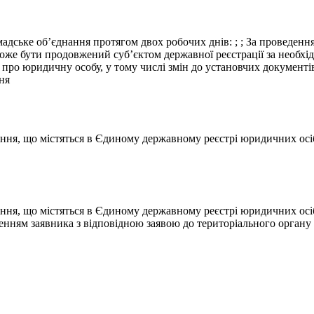
мадське об’єднання протягом двох робочих днів: ; ; За проведенн
оже бути продовжений суб’єктом державної реєстрації за необхідн
 про юридичну особу, у тому числі змін до установчих документів
ня
ання, що містяться в Єдиному державному реєстрі юридичних осіб
ання, що містяться в Єдиному державному реєстрі юридичних осіб
енням заявника з відповідною заявою до територіального органу 