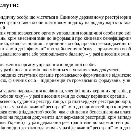
слуги:
ридичну особу, що містяться в Єдиному державному реєстрі юриди
еєстрацію такої особи платником податку на додану вартість та/
цій.
шення уповноваженого органу управління юридичної особи про зм
нь, крім внесення змін до інформації про кінцевих бенефіціарни
вника, якщо засновник - юридична особа, про місцезнаходження т
ння змін до інформації про здійснення зв’язку з юридичною осо
авального акта або розподільчого балансу – у разі внесення змін
вноваженого органу управління юридичної особи.
 разі внесення змін, що містяться в установчому документі.
овідних статутних органів громадського формування з відміткою п
іб, фізичних осіб – підприємців та громадських формувань, у з
м’я, дата народження керівника, членів інших керівних органів, 
оби зв’язку) – у разі внесення змін до складу керівних органів .
вського, судового реєстру тощо, що підтверджує реєстрацію юриди
нт - у разі державної реєстрації змін до відомостей про кінцев
адянство (підданство) особи, яка є кінцевим бенефіціарним влас
ої на подання документів для державної реєстрації, крім випадк
ян України) - у разі державної реєстрації змін до відомостей пр
ідповідно до законодавства - у разі державної реєстрації змін д