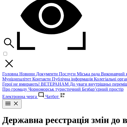
Головна
Новини
Документи
Послуги
Міська рада
Виконавчий к
Муніципалітет
Контакти
Публічна інформація
Колегіальні орган
Герої не вмирають!
ВЕТЕРАНАМ
До уваги внутрішньо перемі
Про громаду
Чорноморськ туристичний
Безбар’єрний простір
Електронна черга
Чатбот
Державна реєстрація змін до в