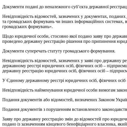
Документи подані до неналежного суб’єкта державної реєстраці
Невідповідність відомостей, зазначених у документах, поданих 
та громадських формувань чи інших інформаційних системах, в
громадських формувань».
Щодо юридичної особи, стосовно якої подано заяву про державн
проведено державну реєстрацію рішення про припинення юридично
Документи суперечать статуту громадського формування.
Невідповідність відомостей, зазначених у заяві про державну р
державному реєстрі юридичних осіб, фізичних осіб – підприєм
державну реєстрацію юридичних осіб, фізичних осіб – підприє
У Єдиному державному реєстрі юридичних осіб, фізичних осіб –
Невідповідність найменування юридичної особи вимогам закон
Подання документів або відомостей, визначених Законом Украї
Подання документів з порушенням встановленого законодавство
Заяву про державну реєстрацію змін до відомостей про юридичн
подано із зазначенням кінцевого бенефіціарного власника, який