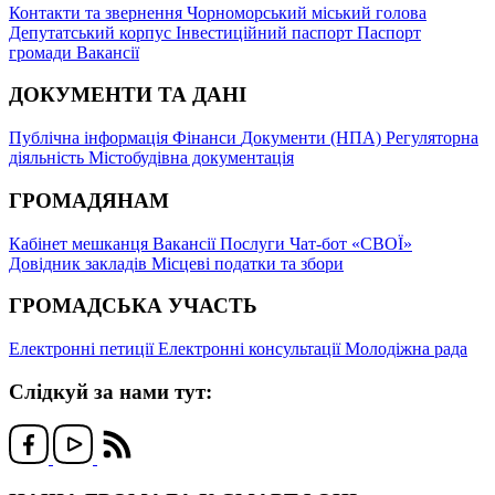
Контакти та звернення
Чорноморський міський голова
Депутатський корпус
Інвестиційний паспорт
Паспорт
громади
Вакансії
ДОКУМЕНТИ ТА ДАНІ
Публічна інформація
Фінанси
Документи (НПА)
Регуляторна
діяльність
Містобудівна документація
ГРОМАДЯНАМ
Кабінет мешканця
Вакансії
Послуги
Чат-бот «СВОЇ»
Довідник закладів
Місцеві податки та збори
ГРОМАДСЬКА УЧАСТЬ
Електронні петиції
Електронні консультації
Молодіжна рада
Слідкуй за нами тут: