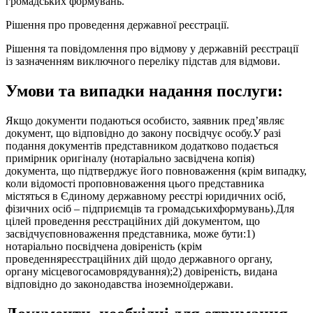
громадських формувань.
Рішення про проведення державної реєстрації.
Рішення та повідомлення про відмову у державній реєстрації
із зазначенням виключного переліку підстав для відмови.
Умови та випадки надання послуги:
Якщо документи подаються особисто, заявник пред’являє
документ, що відповідно до закону посвідчує особу.У разі
подання документів представником додатково подається
примірник оригіналу (нотаріально засвідчена копія)
документа, що підтверджує його повноваження (крім випадку,
коли відомості проповноваження цього представника
містяться в Єдиному державному реєстрі юридичних осіб,
фізичних осіб – підприємців та громадськихформувань).Для
цілей проведення реєстраційних дій документом, що
засвідчуєповноваження представника, може бути:1)
нотаріально посвідчена довіреність (крім
проведенняреєстраційних дій щодо державного органу,
органу місцевогосамоврядування);2) довіреність, видана
відповідно до законодавства іноземноїдержави.