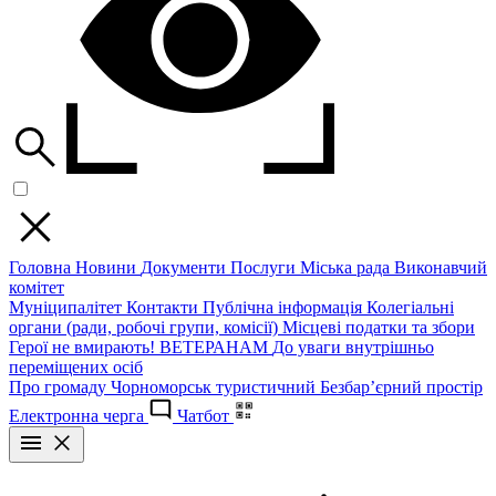
Головна
Новини
Документи
Послуги
Міська рада
Виконавчий
комітет
Муніципалітет
Контакти
Публічна інформація
Колегіальні
органи (ради, робочі групи, комісії)
Місцеві податки та збори
Герої не вмирають!
ВЕТЕРАНАМ
До уваги внутрішньо
переміщених осіб
Про громаду
Чорноморськ туристичний
Безбар’єрний простір
Електронна черга
Чатбот