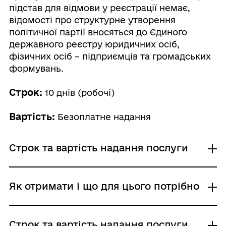
підстав для відмови у реєстрації немає,
відомості про структурне утворення
політичної партії вносяться до Єдиного
державного реєстру юридичних осіб,
фізичних осіб – підприємців та громадських
формувань.
Строк:
10 днів (робочі)
Вартість:
Безоплатне надання
Строк та вартість надання послуги
Звичайне надання
Як отримати і що для цього потрібно
Адміністративний збір: Безоплатне надання /
0 UAH /
Строк надання: 10 днів (робочі)
Де отримати
Строк та вартість надання послуги