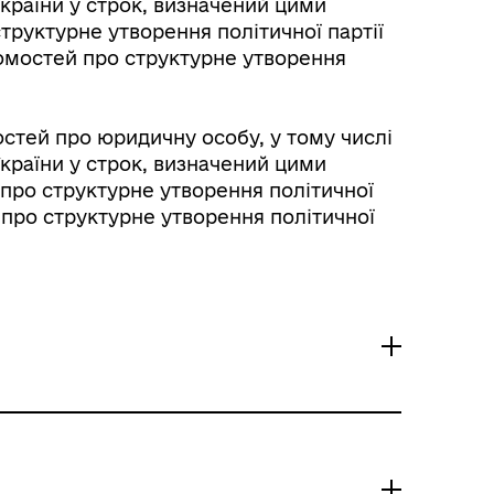
України у строк, визначений цими
структурне утворення політичної партії
ідомостей про структурне утворення
остей про юридичну особу, у тому числі
України у строк, визначений цими
 про структурне утворення політичної
й про структурне утворення політичної
 змін до відомостей про
в’язаних з приведенням їх у