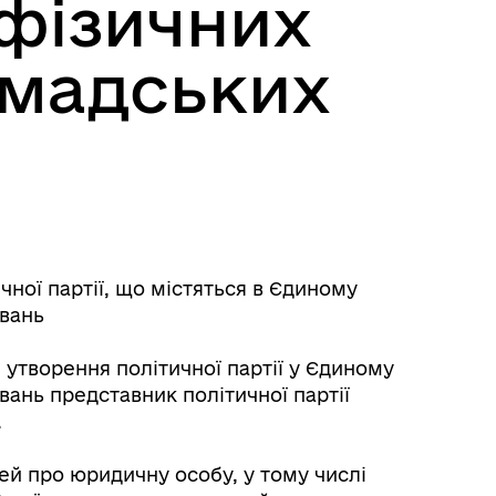
 фізичних
омадських
ної партії, що містяться в Єдиному
увань
 утворення політичної партії у Єдиному
ань представник політичної партії
.
ей про юридичну особу, у тому числі