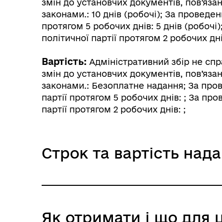
змін до установчих документів, пов’язан
законами.: 10 днів (робочі); За проведе
протягом 5 робочих днів: 5 днів (робоч
політичної партії протягом 2 робочих днів
Вартість:
Адміністративний збір не спр
змін до установчих документів, пов’язан
законами.: Безоплатне надання; За про
партії протягом 5 робочих днів: ; За п
партії протягом 2 робочих днів: ;
Строк та вартість над
Адміністративний збір не сп
Як отримати і що для 
юридичну особу, у тому числ