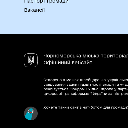
реєстрі юридичних осіб, фізичних осіб 
Паспорт громади
за умови подання відповідної заяви осо
Вакансії
партії,керівника її структурного утворен
утворення та засвідчена печаткою політ
політичної партії,структурного утворення
Результати та способи отри
Виписка з Єдиного державного реєстр
Внесення відповідного запису до Єди
Чорноморська міська територіа
формувань.
Офіційний вебсайт
Рішення про проведення державної р
Рішення та повідомлення про відмову
Створено в межах швейцарсько-українсько
урядування задля підзвітності влади та уча
реалізується Фондом Східна Європа у парт
цифрової трансформації України за підтри
Хочете такий сайт з чат-ботом для громади