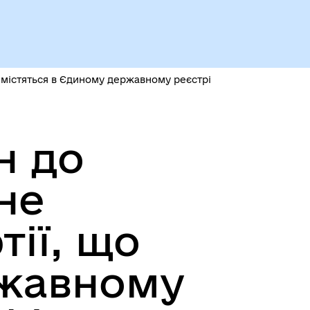
Чорноморськ туристичний
о містяться в Єдиному державному реєстрі
н до
не
Безбар’єрний простір
тії, що
ржавному