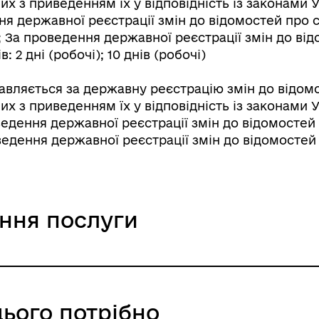
их з приведенням їх у відповідність із законами 
ння державної реєстрації змін до відомостей про 
і); За проведення державної реєстрації змін до в
: 2 дні (робочі); 10 днів (робочі)
авляється за державну реєстрацію змін до відом
их з приведенням їх у відповідність із законами 
ведення державної реєстрації змін до відомостей
роведення державної реєстрації змін до відомосте
ання послуги
равляється за державну реєстрацію
цього потрібно
і змін до установчих документів, по