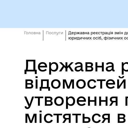
Кол
Виконавчий комітет
роб
Головна
Послуги
Державна реєстрація змін д
юридичних осіб, фізичних о
Державна р
відомостей
Міс
утворення п
містяться 