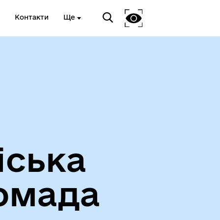
Контакти
Ще
Про громаду
іська
омада