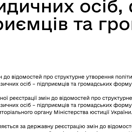
идичних осіб,
приємців та гр
 до відомостей про структурне утворення політич
зичних осіб – підприємців та громадських форм
ої реєстрації змін до відомостей про структурне
зичних осіб – підприємців та громадських формув
иторіального органу Міністерства юстиції України
ляється за державну реєстрацію змін до відомост