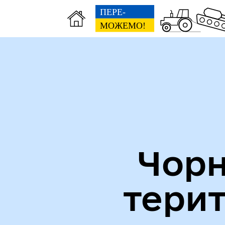
Міська рада
Пуб
Чорн
тери