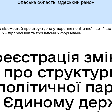
Одеська область, Одеський район
егіальні органи (ради,
ВЕТЕРАНАМ
очі групи, комісії)
о відомостей про структурне утворення політичної партії, щ
сіб – підприємців та громадських формувань
еєстрація змі
 про структур
До уваги внутрішньо
цеві податки та збори
переміщених осіб
олітичної пар
в Єдиному де