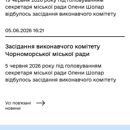
секретаря міської ради Олени Шолар
відбулось засідання виконавчого комітету
Чорноморської міської ради, яке
розпочалось із хвилини мовчання. Прибуло
05.06.2026 16:21
19 членів виконкому. На розгляд було
винесено 35 питань за 11 напр...
Засідання виконавчого комітету
Чорноморської міської ради
5 червня 2026 року під головуванням
секретаря міської ради Олени Шолар
відбулось засідання виконавчого комітету
Чорноморської міської ради, яке
розпочалось із хвилини мовчання. Прибуло
15 членів виконкому. На розгляд було
Усі пов'язані
винесено 14 питань за 8 напрям...
новини