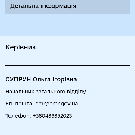
Вівторок
08:00 - 17:00
Детальна інформація
Перерва
12:00 - 12:45
Приймання та реєстрація звернень
громадян
Середа
08:00 - 17:00
Перерва
Керівник
12:00 - 12:45
Четвер
08:00 - 17:00
Перерва
СУПРУН Ольга Ігорівна
12:00 - 12:45
Начальник загального відділу
П`ятниця
08:00 - 16:45
Ел. пошта: cmr@cmr.gov.ua
Перерва
Телефон: +380486852023
12:00 - 12:45
Субота
Вихідний