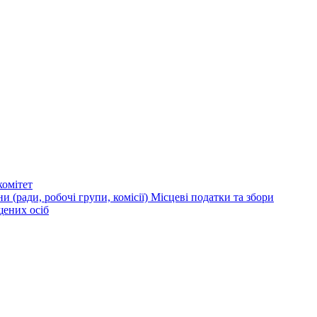
омітет
и (ради, робочі групи, комісії)
Місцеві податки та збори
щених осіб