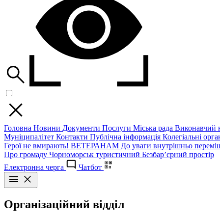
Головна
Новини
Документи
Послуги
Міська рада
Виконавчий к
Муніципалітет
Контакти
Публічна інформація
Колегіальні орган
Герої не вмирають!
ВЕТЕРАНАМ
До уваги внутрішньо перемі
Про громаду
Чорноморськ туристичний
Безбар’єрний простір
Електронна черга
Чатбот
Організаційний відділ