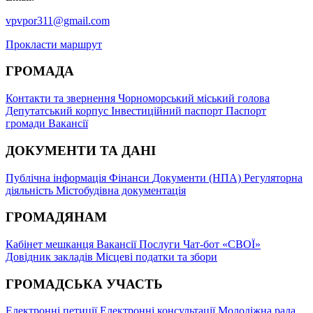
vpvpor311@gmail.com
Прокласти маршрут
ГРОМАДА
Контакти та звернення
Чорноморський міський голова
Депутатський корпус
Інвестиційний паспорт
Паспорт
громади
Вакансії
ДОКУМЕНТИ ТА ДАНІ
Публічна інформація
Фінанси
Документи (НПА)
Регуляторна
діяльність
Містобудівна документація
ГРОМАДЯНАМ
Кабінет мешканця
Вакансії
Послуги
Чат-бот «СВОЇ»
Довідник закладів
Місцеві податки та збори
ГРОМАДСЬКА УЧАСТЬ
Електронні петиції
Електронні консультації
Молодіжна рада