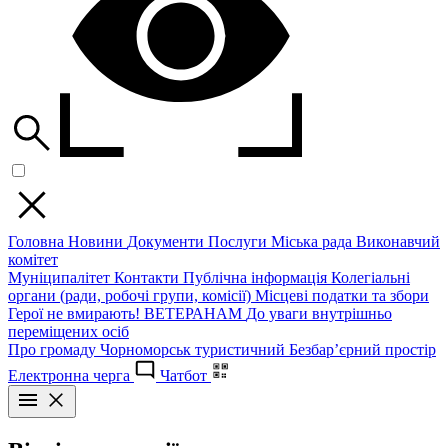
Головна
Новини
Документи
Послуги
Міська рада
Виконавчий
комітет
Муніципалітет
Контакти
Публічна інформація
Колегіальні
органи (ради, робочі групи, комісії)
Місцеві податки та збори
Герої не вмирають!
ВЕТЕРАНАМ
До уваги внутрішньо
переміщених осіб
Про громаду
Чорноморськ туристичний
Безбар’єрний простір
Електронна черга
Чатбот