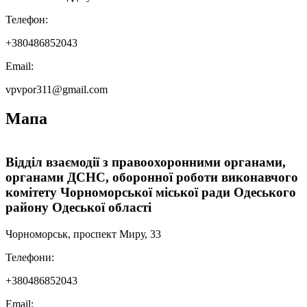
Телефон:
+380486852043
Email:
vpvpor311@gmail.com
Мапа
Leaflet
|
Мінрегіон
;
qgis2web
·
QGIS
©
OSM UA volunteer's server
+
Відділ взаємодії з правоохоронними органами,
органами ДСНС, оборонної роботи виконавчого
−
комітету Чорноморської міської ради Одеського
району Одеської області
Чорноморськ, проспект Миру, 33
Телефони:
+380486852043
Email: